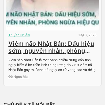
Truyền Nhiễm
18/07/2025
Viêm não Nhật Bản: Dấu hiệu
sớm, nguyên nhân, phòng
ngừa hiệu quả
Viêm não Nhật Bản là một bệnh nhiễm trùng cấp tính
nguy hiểm ở hệ thần kinh trung ương do virus viêm não
Nhật Bản gây ra. Bệnh có nguy cơ tử vong cao và để lại
di chứng nghiêm trọng, ảnh hưởng đến tính mạng và
Đỗ Ngọc Mai
chất lượng cuộc sống người bệnh. Việc nhận […]
CHỦ ĐỀ Y TẾ NỔI BẬT