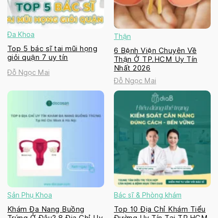
Đa Khoa
Thận
Top 5 bác sĩ tai mũi họng
6 Bệnh Viện Chuyên Về
giỏi quận 7 uy tín
Thận Ở TP.HCM Uy Tín
Nhất 2026
Đỗ Ngọc Mai
Đỗ Ngọc Mai
Sản Phụ Khoa
Bác sĩ & Phòng khám
Khám Đa Nang Buồng
Top 10 Địa Chỉ Khám Tiểu
Trứng Ở Đâu? 8 Địa Chỉ Uy
Đường Uy Tín Tại TP.HCM