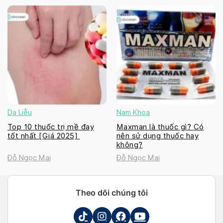
Da Liễu
Nam Khoa
Top 10 thuốc trị mề đay
Maxman là thuốc gì? Có
tốt nhất [Giá 2025]
nên sử dụng thuốc hay
không?
Đỗ Ngọc Mai
Đỗ Ngọc Mai
Theo dõi chúng tôi