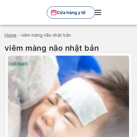
Skip
to
Cửa hàng y tế
content
Home
-
viêm màng não nhật bản
viêm màng não nhật bản