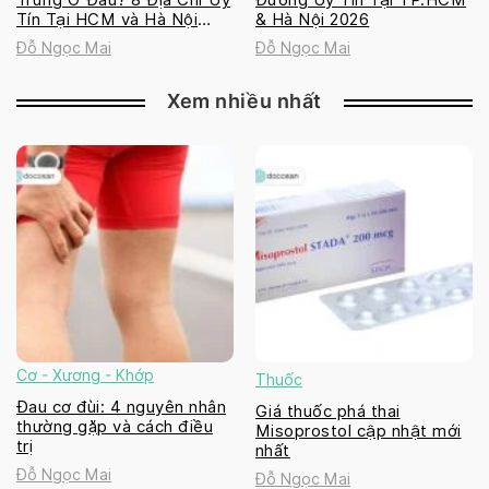
Tín Tại HCM và Hà Nội
& Hà Nội 2026
2026
Đỗ Ngọc Mai
Đỗ Ngọc Mai
Xem nhiều nhất
Cơ - Xương - Khớp
Thuốc
Đau cơ đùi: 4 nguyên nhân
Giá thuốc phá thai
thường gặp và cách điều
Misoprostol cập nhật mới
trị
nhất
Đỗ Ngọc Mai
Đỗ Ngọc Mai