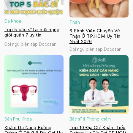
Đa Khoa
Thận
Top 5 bác sĩ tai mũi họng
6 Bệnh Viện Chuyên Về
giỏi quận 7 uy tín
Thận Ở TP.HCM Uy Tín
Nhất 2026
Đội ngũ biên tập Docosan
Đội ngũ biên tập Docosan
Sản Phụ Khoa
Bác sĩ & Phòng khám
Khám Đa Nang Buồng
Top 10 Địa Chỉ Khám Tiểu
Trứng Ở Đâu? 8 Địa Chỉ Uy
Đường Uy Tín Tại TP.HCM