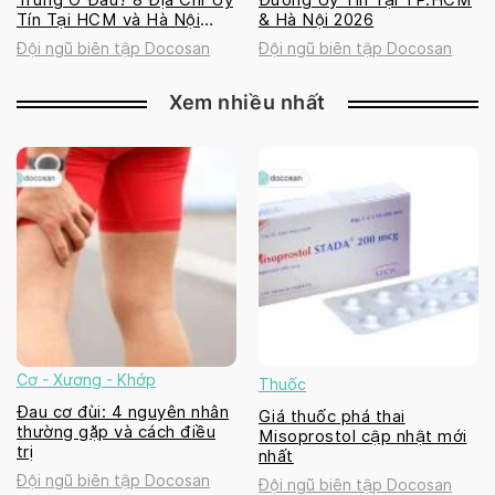
Tín Tại HCM và Hà Nội
& Hà Nội 2026
2026
Đội ngũ biên tập Docosan
Đội ngũ biên tập Docosan
Xem nhiều nhất
Cơ - Xương - Khớp
Thuốc
Đau cơ đùi: 4 nguyên nhân
Giá thuốc phá thai
thường gặp và cách điều
Misoprostol cập nhật mới
trị
nhất
Đội ngũ biên tập Docosan
Đội ngũ biên tập Docosan