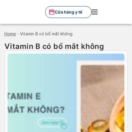
Skip
to
Cửa hàng y tế
content
Home
-
Vitamin B có bổ mắt không
Vitamin B có bổ mắt không