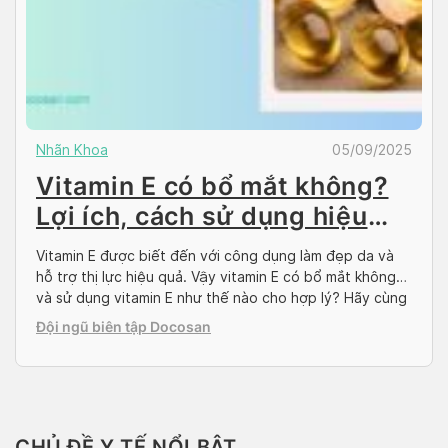
Nhãn Khoa
05/09/2025
Vitamin E có bổ mắt không?
Lợi ích, cách sử dụng hiệu
quả
Vitamin E được biết đến với công dụng làm đẹp da và
hỗ trợ thị lực hiệu quả. Vậy vitamin E có bổ mắt không
và sử dụng vitamin E như thế nào cho hợp lý? Hãy cùng
Docosan tìm hiểu trong bài viết dưới đây. Vitamin E là
Đội ngũ biên tập Docosan
gì? Vitamin E là nhóm vitamin […]
CHỦ ĐỀ Y TẾ NỔI BẬT