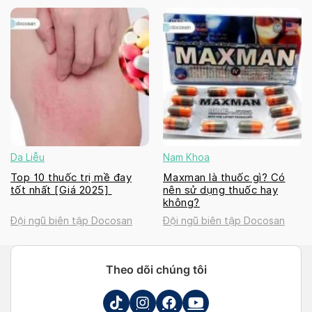
Da Liễu
Nam Khoa
Top 10 thuốc trị mề đay
Maxman là thuốc gì? Có
tốt nhất [Giá 2025]
nên sử dụng thuốc hay
không?
Đội ngũ biên tập Docosan
Đội ngũ biên tập Docosan
Theo dõi chúng tôi