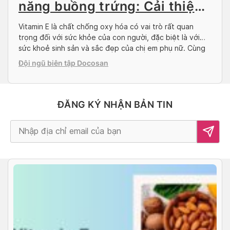
năng buồng trứng: Cải thiện
hiệu quả sinh sản
Vitamin E là chất chống oxy hóa có vai trò rất quan
trọng đối với sức khỏe của con người, đặc biệt là với
sức khoẻ sinh sản và sắc đẹp của chị em phụ nữ. Cùng
Docosan tìm hiểu vấn đề Vitamin E tăng cường chức
Đội ngũ biên tập Docosan
năng buồng trứng qua bài viết dưới đây. […]
ĐĂNG KÝ NHẬN BẢN TIN
Alternative: