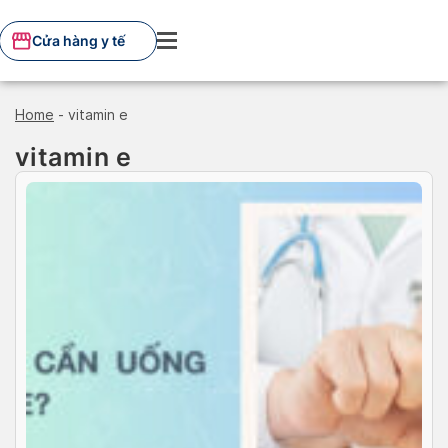
Skip
to
Cửa hàng y tế
content
Home
-
vitamin e
vitamin e