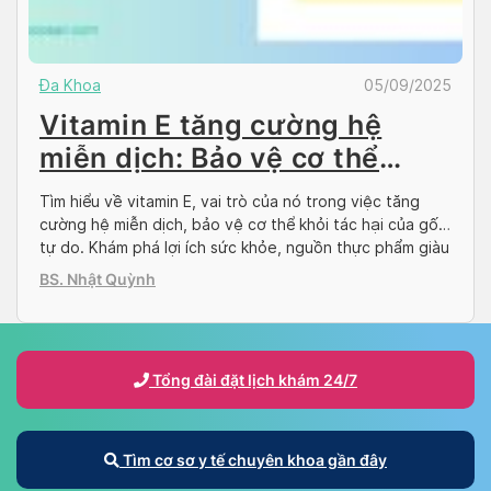
Đa Khoa
05/09/2025
Vitamin E tăng cường hệ
miễn dịch: Bảo vệ cơ thể
khỏe mạnh
Tìm hiểu về vitamin E, vai trò của nó trong việc tăng
cường hệ miễn dịch, bảo vệ cơ thể khỏi tác hại của gốc
tự do. Khám phá lợi ích sức khỏe, nguồn thực phẩm giàu
vitamin E, cách bổ sung hiệu quả và những lưu ý khi sử
BS. Nhật Quỳnh
dụng.
Tổng đài đặt lịch khám 24/7
Tìm cơ sơ y tế chuyên khoa gần đây