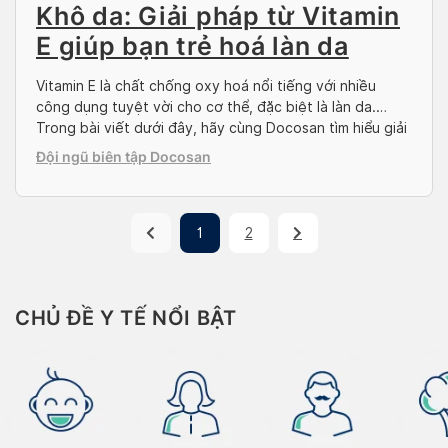
Khô da: Giải pháp từ Vitamin
E giúp bạn trẻ hoá làn da
Vitamin E là chất chống oxy hoá nổi tiếng với nhiều
công dụng tuyệt vời cho cơ thể, đặc biệt là làn da.
Trong bài viết dưới đây, hãy cùng Docosan tìm hiểu giải
pháp cải thiện khô da bằng vitamin E để áp dụng cho
Đội ngũ biên tập Docosan
làn da của mình bạn nhé! Vitamin E là […]
1
2
CHỦ ĐỀ Y TẾ NỔI BẬT