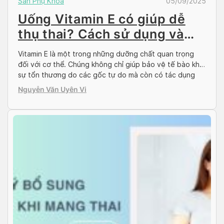
Sản Phụ Khoa
05/09/2025
Uống Vitamin E có giúp dễ
thụ thai? Cách sử dụng và
lưu ý nên biết
Vitamin E là một trong những dưỡng chất quan trọng
đối với cơ thể. Chúng không chỉ giúp bảo vệ tế bào khỏi
sự tổn thương do các gốc tự do mà còn có tác dụng
tích cực trên sức khỏe sinh sản. Nhiều phụ nữ khi chuẩn
Nguyễn Văn Uyên Vi
bị mang thai thường tìm hiểu về […]