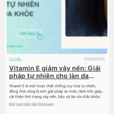
Da Liễu
05/09/2025
Vitamin E giảm vảy nến: Giải
pháp tự nhiên cho làn da
khỏe
Vitamin E là một hoạt chất chống oxy hóa tự nhiên,
đồng thời cũng là một giải pháp an toàn, lành tính giúp
cải thiện tình trạng vảy nến, bảo vệ làn da chắc khỏe.
Vậy sử dụng vitamin E giảm vảy nến như thế nào là đúng
Đội ngũ biên tập Docosan
và hiệu quả? Cùng tìm hiểu về […]