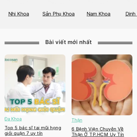
Nhi Khoa
Sản Phụ Khoa
Nam Khoa
Dinh
Bài viết mới nhất
Đa Khoa
Thận
Top 5 bác sĩ tai mũi họng
6 Bệnh Viện Chuyên Về
giỏi quận 7 uy tín
Thận Ở TP.HCM Uy Tín