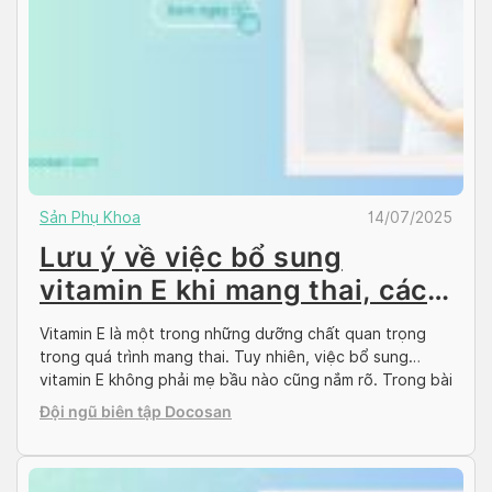
Sản Phụ Khoa
14/07/2025
Lưu ý về việc bổ sung
vitamin E khi mang thai, cách
bổ sung hiệu quả
Vitamin E là một trong những dưỡng chất quan trọng
trong quá trình mang thai. Tuy nhiên, việc bổ sung
vitamin E không phải mẹ bầu nào cũng nắm rõ. Trong bài
viết dưới đây, hãy cùng Docosan tìm hiểu những lưu ý
Đội ngũ biên tập Docosan
về việc bổ sung vitamin E khi mang thai để có một […]