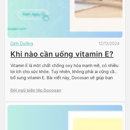
Dinh Dưỡng
12/12/2024
Khi nào cần uống vitamin E?
Vitamin E là một chất chống oxy hóa mạnh mẽ, có nhiều
lợi ích cho sức khỏe. Tuy nhiên, không phải ai cũng cần
bổ sung vitamin E. Bài viết này, Docosan sẽ giúp bạn
hiểu rõ khi nào cần uống vitamin E. Vitamin E là gì? Tác
dụng của vitamin E Vitamin E là […]
Đội ngũ biên tập Docosan