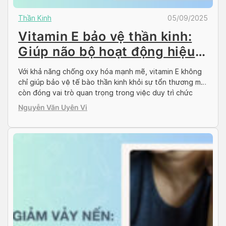
Thần Kinh
05/09/2025
Vitamin E bảo vệ thần kinh:
Giúp não bộ hoạt động hiệu
quả
Với khả năng chống oxy hóa mạnh mẽ, vitamin E không
chỉ giúp bảo vệ tế bào thần kinh khỏi sự tổn thương mà
còn đóng vai trò quan trọng trong việc duy trì chức
năng não bộ. Vậy Vitamin E bảo vệ thần kinh như thế
Nguyễn Văn Uyên Vi
nào và những thực phẩm nào giúp bổ […]