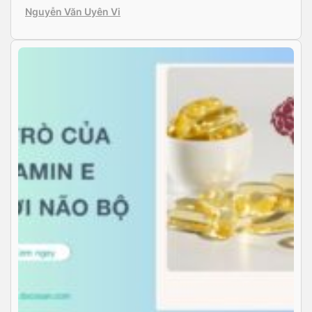
làn da. Vậy “Bổ sung Vitamin E từ thực phẩm hay viên
Nguyễn Văn Uyên Vi
uống tốt hơn?”. Có rất nhiều nguồn thực phẩm giàu
vitamin […]