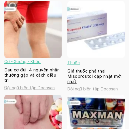
Cơ - Xương - Khớp
Thuốc
Đau cơ đùi: 4 nguyên nhân
Giá thuốc phá thai
thường gặp và cách điều
Misoprostol cập nhật mới
trị
nhất
Đội ngũ biên tập Docosan
Đội ngũ biên tập Docosan