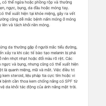
, có thể ngứa hoặc phồng rộp và thường
bẹn, ngực, bụng, da đầu hoặc móng tay.
ó thể xuất hiện tại khóe miệng, gây ra vết
u đường cũng dễ mắc bệnh nấm móng ở móng
 lên và tách khỏi nền móng.
hứng da thường gặp ở người mắc tiểu đường,
ến xảy ra khi các tế bào tạo melanin bị phá
ở nên nhợt nhạt hoặc đổi màu rõ rệt. Các
n ngực và bụng, nhưng cũng có thể xuất hiện
 là quanh miệng, mũi và mắt. Việc điều trị
kem steroid, liệu pháp tia cực tím hoặc vi
ời bệnh cần thoa kem chống nắng có SPF từ
vệ da khỏi tác động của ánh nắng mặt trời.