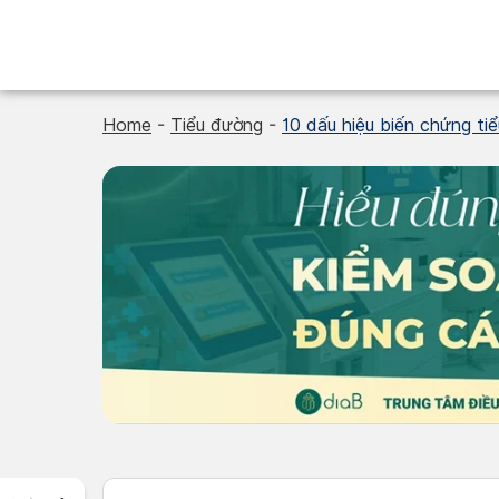
Skip
to
content
Home
-
Tiểu đường
-
10 dấu hiệu biến chứng ti