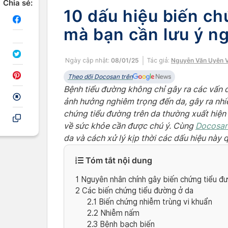
Chia sẻ:
10 dấu hiệu biến ch
mà bạn cần lưu ý n
Ngày cập nhật:
08/01/25
Tác giả:
Nguyễn Văn Uyên V
Theo dõi Docosan trên
Bệnh tiểu đường không chỉ gây ra các vấn 
ảnh hưởng nghiêm trọng đến da, gây ra nhiề
chứng tiểu đường trên da thường xuất hiện
về sức khỏe cần được chú ý. Cùng
Docosa
da và cách xử lý kịp thời các dấu hiệu này q
Tóm tắt nội dung
1
Nguyên nhân chính gây biến chứng tiểu đ
2
Các biến chứng tiểu đường ở da
2.1
Biến chứng nhiễm trùng vi khuẩn
2.2
Nhiễm nấm
2.3
Bệnh bạch biến