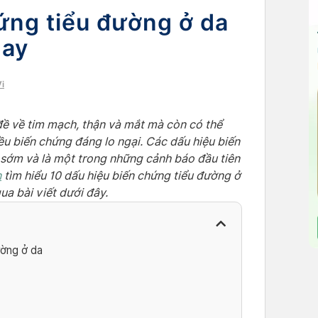
ứng tiểu đường ở da
gay
i
đề về tim mạch, thận và mắt mà còn có thể
u biến chứng đáng lo ngại. Các dấu hiệu biến
 sớm và là một trong những cảnh báo đầu tiên
n
tìm hiểu 10 dấu hiệu biến chứng tiểu đường ở
ua bài viết dưới đây.
ường ở da