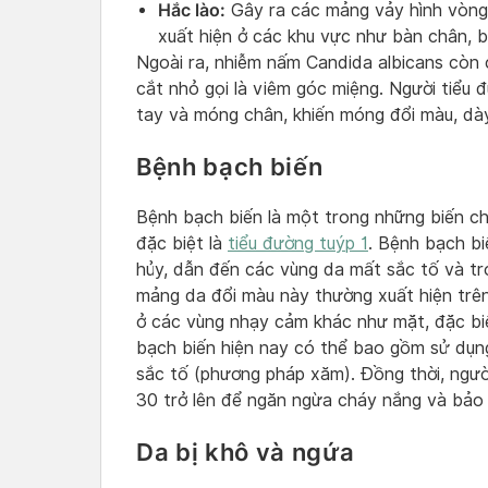
Hắc lào:
Gây ra các mảng vảy hình vòng
xuất hiện ở các khu vực như bàn chân, 
Ngoài ra, nhiễm nấm Candida albicans còn c
cắt nhỏ gọi là viêm góc miệng. Người tiể
tay và móng chân, khiến móng đổi màu, dày
Bệnh bạch biến
Bệnh bạch biến là một trong những biến c
đặc biệt là
tiểu đường tuýp 1
. Bệnh bạch bi
hủy, dẫn đến các vùng da mất sắc tố và tr
mảng da đổi màu này thường xuất hiện trê
ở các vùng nhạy cảm khác như mặt, đặc biệt
bạch biến hiện nay có thể bao gồm sử dụng 
sắc tố (phương pháp xăm). Đồng thời, ngư
30 trở lên để ngăn ngừa cháy nắng và bảo 
Da bị khô và ngứa