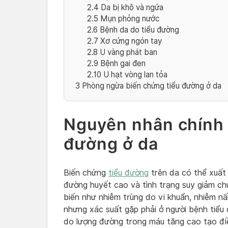
2.4
Da bị khô và ngứa
2.5
Mụn phỏng nước
2.6
Bệnh da do tiểu đường
2.7
Xơ cứng ngón tay
2.8
U vàng phát ban
2.9
Bệnh gai đen
2.10
U hạt vòng lan tỏa
3
Phòng ngừa biến chứng tiểu đường ở da
Nguyên nhân chính 
đường ở da
Biến chứng
tiểu đường
trên da có thể xuất
đường huyết cao và tình trạng suy giảm ch
biến như nhiễm trùng do vi khuẩn, nhiễm n
nhưng xác suất gặp phải ở người bệnh tiểu 
do lượng đường trong máu tăng cao tạo điề