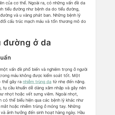
iên của cơ thể. Ngoài ra, có những vấn đề da
nh tiểu đường như bệnh da do tiểu đường,
 đường và u vàng phát ban. Những bệnh lý
y đổi cấu trúc mạch máu và tổn thương mô do
u đường ở da
huẩn
à một vấn đề phổ biến và nghiêm trọng ở người
 trong máu không được kiểm soát tốt. Một
ó thể gây ra
nhiễm trùng da
từ nhẹ đến nặng.
ng, tụ cầu khuẩn dễ dàng xâm nhập và gây nên
như nhọt hoặc vết sưng viêm. Ngoài nhọt,
n có thể biểu hiện qua các bệnh lý khác như
í mắt hoặc nhiễm trùng ở móng tay. Những
 và ảnh hưởng đến sinh hoạt hàng ngày. Hầu