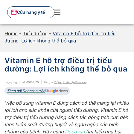
Skip
to
Cửa hàng y tế
content
Home
-
Tiểu đường
-
Vitamin E hỗ trợ điều trị tiểu
đường: Lợi ích không thể bỏ qua
Vitamin E hỗ trợ điều trị tiểu
đường: Lợi ích không thể bỏ qua
Ngày cập nhật:
05/09/25
Tác giả:
Đội ngũ biên tập Docosan
Theo dõi Docosan trên
Việc bổ sung vitamin E đúng cách có thể mang lại nhiều
lợi ích cho sức khỏe của người tiểu đường. Vitamin E hỗ
trợ điều trị tiểu đường bằng cách tác động tích cực đến
việc kiểm soát đường huyết và ngăn ngừa các biến
chứng của bệnh. Hãy cùng
Docosan
tìm hiểu qua bài