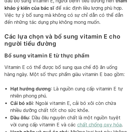
tham
đầu bổ sung vitamin E, người bệnh tiểu đường nên
khảo ý kiến của bác sĩ
để xác định liều lượng phù hợp.
Việc tự ý bổ sung mà không có sự chỉ dẫn có thể dẫn
đến những tác dụng phụ không mong muốn.
Các lựa chọn và bổ sung vitamin E cho
người tiểu đường
Bổ sung vitamin E từ thực phẩm
Vitamin E có thể được bổ sung qua chế độ ăn uống
hàng ngày. Một số thực phẩm giàu vitamin E bao gồm:
Hạt hướng dương
: Là nguồn cung cấp vitamin E tự
nhiên phong phú.
Cải bó xôi
: Ngoài vitamin E, cải bó xôi còn chứa
nhiều dưỡng chất tốt cho sức khỏe.
Dầu ôliu
: Dầu ôliu nguyên chất là một nguồn tuyệt
vời cung cấp vitamin E và các
chất chống oxy hóa
.
Hạnh nhân và quả óc chó