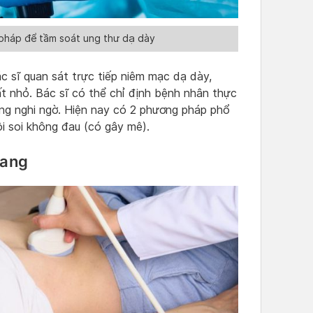
 pháp để tầm soát ung thư dạ dày
c sĩ quan sát trực tiếp niêm mạc dạ dày,
rất nhỏ. Bác sĩ có thể chỉ định bệnh nhân thực
ơng nghi ngờ. Hiện nay có 2 phương pháp phổ
ội soi không đau (có gây mê).
uang