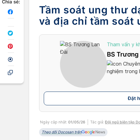
Chia sẻ:
Tầm soát ung thư d
và địa chỉ tầm soát 
Tham vấn y k
BS Trương 
Chuyên 
nghiệm trong l
Đặt 
Ngày cập nhật:
01/05/26
Tác giả:
Đội ngũ biên tập D
Theo dõi Docosan trên