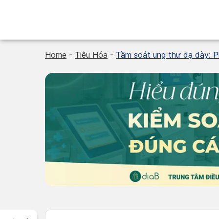
Skip
to
content
Home
-
Tiêu Hóa
-
Tầm soát ung thư dạ dày: P