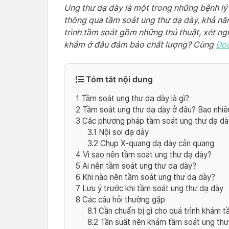
Ung thư dạ dày là một trong những bệnh l
thông qua tầm soát ung thư dạ dày, khả năn
trình tầm soát gồm những thủ thuật, xét n
khám ở đâu đảm bảo chất lượng? Cùng
Do
Tóm tắt nội dung
1
Tầm soát ung thư dạ dày là gì?
2
Tầm soát ung thư dạ dày ở đâu? Bao nhiê
3
Các phương pháp tầm soát ung thư dạ dà
3.1
Nội soi dạ dày
3.2
Chụp X-quang dạ dày cản quang
4
Vì sao nên tầm soát ung thư dạ dày?
5
Ai nên tầm soát ung thư dạ dày?
6
Khi nào nên tầm soát ung thư dạ dày?
7
Lưu ý trước khi tầm soát ung thư dạ dày
8
Các câu hỏi thường gặp
8.1
Cần chuẩn bị gì cho quá trình khám t
8.2
Tần suất nên khám tầm soát ung thư 