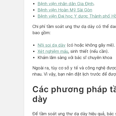
Bệnh viện nhân dân Gia Định
.
Bệnh viện Hoàn Mỹ Sài Gòn
Bệnh viện Đại học Y dược Thành phố Hồ
Chi phí tầm soát ung thư dạ dày có thể dao
bao gồm:
Nội soi dạ dày
(có hoặc không gây mê).
Xét nghiệm máu
, sinh thiết (nếu cần).
Khám lâm sàng với bác sĩ chuyên khoa
Ngoài ra, tùy cơ sở y tế và công nghệ đượ
nhau. Vì vậy, bạn nên đặt lịch trước để được
Các phương pháp tầ
dày
Để tầm soát ung thư dạ dày hiệu quả, bác 