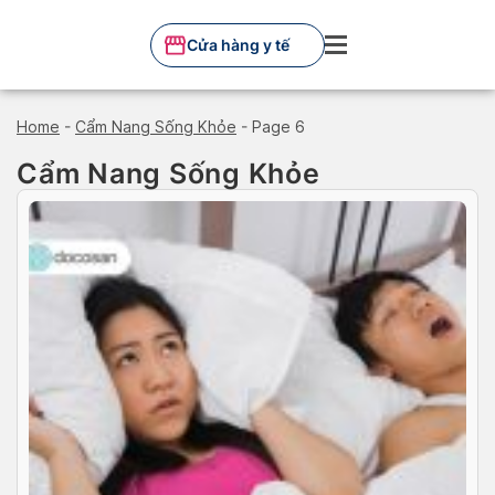
Skip
to
Cửa hàng y tế
content
Home
-
Cẩm Nang Sống Khỏe
-
Page 6
Cẩm Nang Sống Khỏe