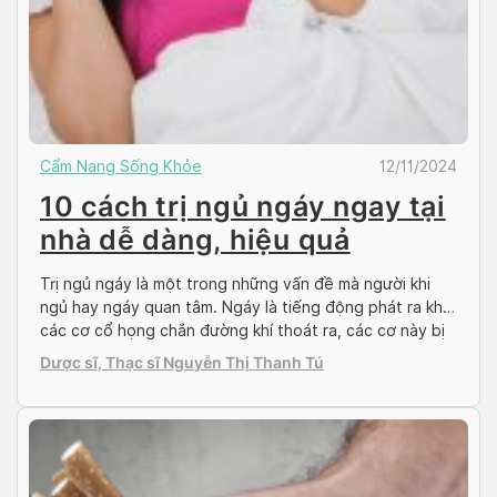
Cẩm Nang Sống Khỏe
12/11/2024
10 cách trị ngủ ngáy ngay tại
nhà dễ dàng, hiệu quả
Trị ngủ ngáy là một trong những vấn đề mà người khi
ngủ hay ngáy quan tâm. Ngáy là tiếng động phát ra khi
các cơ cổ họng chắn đường khí thoát ra, các cơ này bị
giãn, và che mất đường lưu thông của không khí vì nhiều
Dược sĩ, Thạc sĩ Nguyễn Thị Thanh Tú
nguyên nhân khác nhau. Ngủ ngáy […]