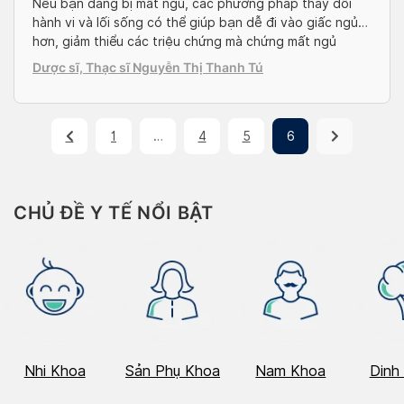
Nếu bạn đang bị mất ngủ, các phương pháp thay đổi
hành vi và lối sống có thể giúp bạn dễ đi vào giấc ngủ
hơn, giảm thiểu các triệu chứng mà chứng mất ngủ
mang lại. Trước khi đi sâu vào một số mẹo chữa mất ngủ
Dược sĩ, Thạc sĩ Nguyễn Thị Thanh Tú
không dùng thuốc, bạn đọc có thể […]
1
…
4
5
6
CHỦ ĐỀ Y TẾ NỔI BẬT
Nhi Khoa
Sản Phụ Khoa
Nam Khoa
Dinh