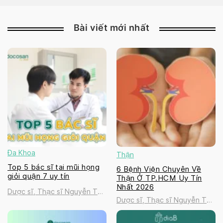
Bài viết mới nhất
Đa Khoa
Thận
Top 5 bác sĩ tai mũi họng
6 Bệnh Viện Chuyên Về
giỏi quận 7 uy tín
Thận Ở TP.HCM Uy Tín
Nhất 2026
Dược sĩ, Thạc sĩ Nguyễn Thị
Dược sĩ, Thạc sĩ Nguyễn Thị
Thanh Tú
Thanh Tú