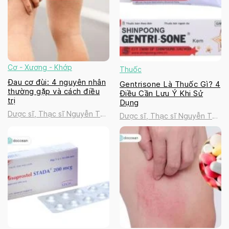
Cơ - Xương - Khớp
Thuốc
Đau cơ đùi: 4 nguyên nhân
Gentrisone Là Thuốc Gì? 4
thường gặp và cách điều
Điều Cần Lưu Ý Khi Sử
trị
Dụng
Dược sĩ, Thạc sĩ Nguyễn Thị
Dược sĩ, Thạc sĩ Nguyễn Thị
Thanh Tú
Thanh Tú