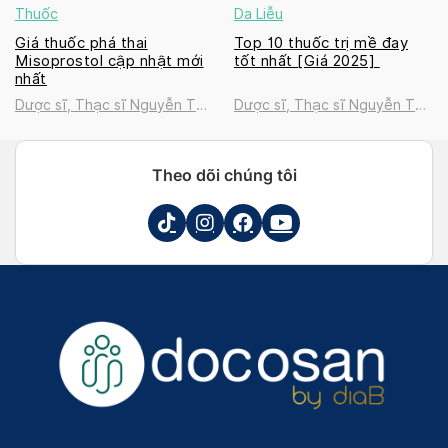
Thuốc
Da Liễu
Giá thuốc phá thai
Top 10 thuốc trị mề đay
Misoprostol cập nhật mới
tốt nhất [Giá 2025]
nhất
Dược sĩ, Thạc sĩ Nguyễn Thị
Dược sĩ, Thạc sĩ Nguyễn Thị
Thanh Tú
Thanh Tú
Theo dõi chúng tôi