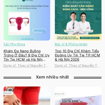
Sản Phụ Khoa
Bác sĩ & Phòng khám
Khám Đa Nang Buồng
Top 10 Địa Chỉ Khám Tiểu
Trứng Ở Đâu? 8 Địa Chỉ Uy
Đường Uy Tín Tại TP.HCM
Tín Tại HCM và Hà Nội
& Hà Nội 2026
2026
Dược sĩ, Thạc sĩ Nguyễn Thị
Dược sĩ, Thạc sĩ Nguyễn Thị
Thanh Tú
Thanh Tú
Xem nhiều nhất