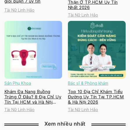
giỏi quận 7 uy tín
Thận Ở TP.HCM Uy Tín
Nhất 2026
Tài Nữ Linh Hảo
Tài Nữ Linh Hảo
Sản Phụ Khoa
Bác sĩ & Phòng khám
Khám Đa Nang Buồng
Top 10 Địa Chỉ Khám Tiểu
Trứng Ở Đâu? 8 Địa Chỉ Uy
Đường Uy Tín Tại TP.HCM
Tín Tại HCM và Hà Nội
& Hà Nội 2026
2026
Tài Nữ Linh Hảo
Tài Nữ Linh Hảo
Xem nhiều nhất