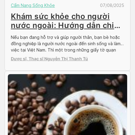
Cẩm Nang Sống Khỏe
07/08/2025
Khám sức khỏe cho người
nước ngoài: Hướng dẫn chi
tiết 2025
Nếu bạn đang hỗ trợ và giúp người thân, bạn bè hoặc
đồng nghiệp là người nước ngoài đến sinh sống và làm
việc tại Việt Nam. Thì một trong những giấy tờ quạn
trọng mà bạn cần phải lưu ý đó là Giấy khám sức khỏe
Dược sĩ, Thạc sĩ Nguyễn Thị Thanh Tú
cho người nước ngoài. Giấy chứng nhận này […]