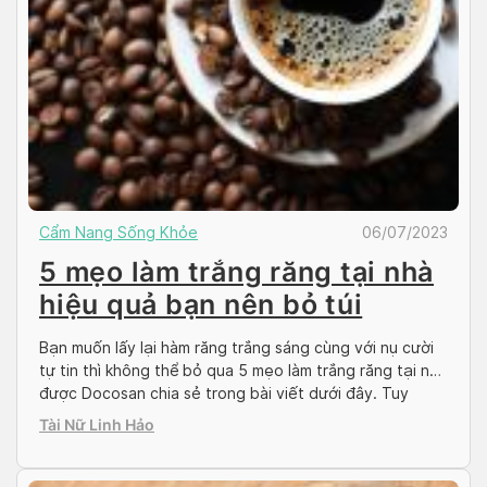
Cẩm Nang Sống Khỏe
06/07/2023
5 mẹo làm trắng răng tại nhà
hiệu quả bạn nên bỏ túi
Bạn muốn lấy lại hàm răng trắng sáng cùng với nụ cười
tự tin thì không thể bỏ qua 5 mẹo làm trắng răng tại nhà
được Docosan chia sẻ trong bài viết dưới đây. Tuy
nhiên, xuyên suốt quá trình áp dụng bạn cần lưu ý một
Tài Nữ Linh Hảo
số vấn đề nhằm tránh những rủi […]