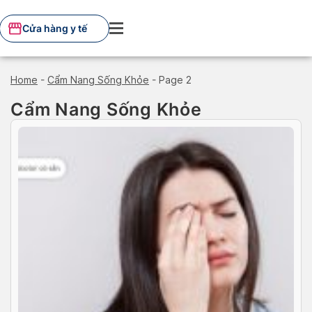
Skip
to
Cửa hàng y tế
content
Home
-
Cẩm Nang Sống Khỏe
-
Page 2
Cẩm Nang Sống Khỏe