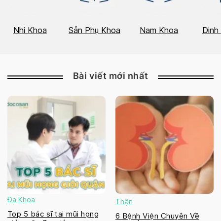
Nhi Khoa
Sản Phụ Khoa
Nam Khoa
Dinh
Bài viết mới nhất
Đa Khoa
Thận
Top 5 bác sĩ tai mũi họng
6 Bệnh Viện Chuyên Về