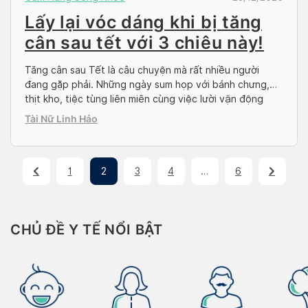
Lấy lại vóc dáng khi bị tăng
cân sau tết với 3 chiêu này!
Tăng cân sau Tết là câu chuyện mà rất nhiều người
đang gặp phải. Những ngày sum họp với bánh chưng,
thịt kho, tiệc tùng liên miên cùng việc lười vận động
khiến cân nặng tăng nhanh, vóc dáng kém gọn gàng và
Tài Nữ Linh Hảo
cơ thể nặng nề hơn. Bài viết dưới đây, Docosan sẽ
mách […]
1
2
3
4
…
6
CHỦ ĐỀ Y TẾ NỔI BẬT