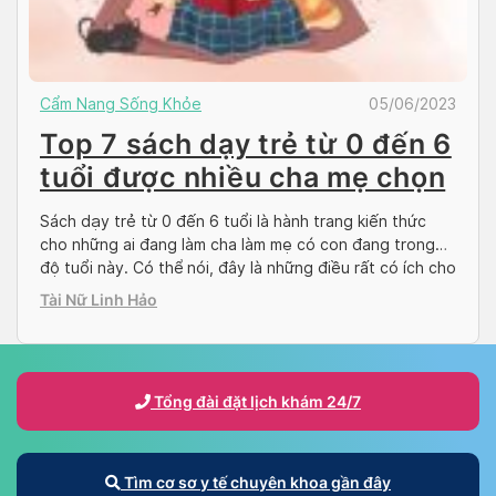
Cẩm Nang Sống Khỏe
05/06/2023
Top 7 sách dạy trẻ từ 0 đến 6
tuổi được nhiều cha mẹ chọn
Sách dạy trẻ từ 0 đến 6 tuổi là hành trang kiến thức
cho những ai đang làm cha làm mẹ có con đang trong
độ tuổi này. Có thể nói, đây là những điều rất có ích cho
những ai lần đầu làm “phụ huynh” để hiểu con con trẻ
Tài Nữ Linh Hảo
cần bổ sung những […]
Tổng đài đặt lịch khám 24/7
Tìm cơ sơ y tế chuyên khoa gần đây