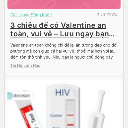
Cẩm Nang Sống Khỏe
21/10/2024
3 chiêu để có Valentine an
toàn, vui vẻ – Lưu ngay bạn
nhé!
Valentine an toàn không chỉ để lại ấn tượng đẹp cho đối
phương mà còn giúp cả hai vui vẻ, thoải mái hơn với một
đêm tôn thờ tình yêu. Nếu bạn là người chủ động bày
tỏ tình cảm và mong muốn có một đêm nồng cháy với
Tài Nữ Linh Hảo
người ấy, hãy bỏ túi ngay […]