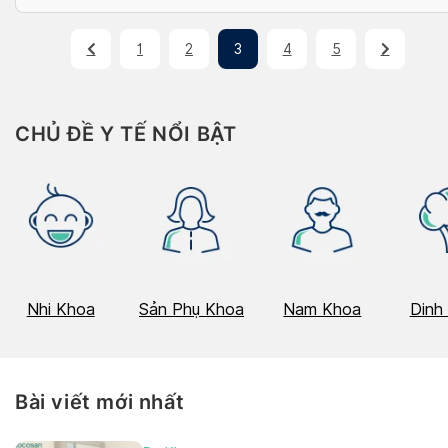
1
2
3
4
5
CHỦ ĐỀ Y TẾ NỔI BẬT
Nhi Khoa
Sản Phụ Khoa
Nam Khoa
Dinh
Bài viết mới nhất