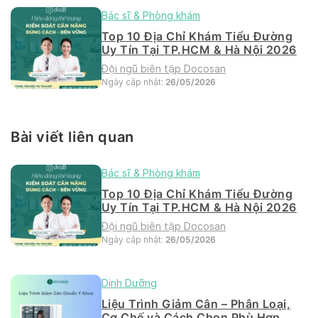
Bác sĩ & Phòng khám
Top 10 Địa Chỉ Khám Tiểu Đường
Uy Tín Tại TP.HCM & Hà Nội 2026
Đội ngũ biên tập Docosan
Ngày cập nhật:
26/05/2026
Bài viết liên quan
Bác sĩ & Phòng khám
Top 10 Địa Chỉ Khám Tiểu Đường
Uy Tín Tại TP.HCM & Hà Nội 2026
Đội ngũ biên tập Docosan
Ngày cập nhật:
26/05/2026
Dinh Dưỡng
Liệu Trình Giảm Cân – Phân Loại,
Cơ Chế và Cách Chọn Phù Hợp