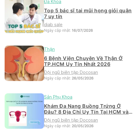
Đa Khoa
Top 5 bác sĩ tai mũi họng giỏi quận
7 uy tín
diab sale
Ngày cập nhật:
16/07/2026
Thận
6 Bệnh Viện Chuyên Về Thận Ở
TP.HCM Uy Tín Nhất 2026
Đội ngũ biên tập Docosan
Ngày cập nhật:
26/05/2026
Sản Phụ Khoa
Khám Đa Nang Buồng Trứng Ở
Đâu? 8 Địa Chỉ Uy Tín Tại HCM và
Hà Nội 2026
Đội ngũ biên tập Docosan
Ngày cập nhật:
20/05/2026