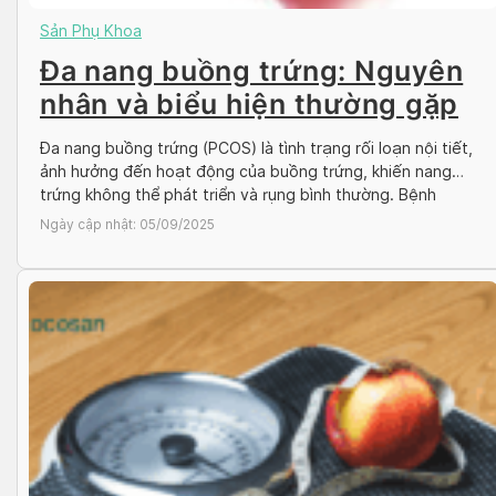
Sản Phụ Khoa
Đa nang buồng trứng: Nguyên
nhân và biểu hiện thường gặp
Đa nang buồng trứng (PCOS) là tình trạng rối loạn nội tiết,
ảnh hưởng đến hoạt động của buồng trứng, khiến nang
trứng không thể phát triển và rụng bình thường. Bệnh
thường gặp ở phụ nữ trong độ tuổi sinh sản gây ảnh hưởng
Ngày cập nhật:
05/09/2025
đến thiên chức làm mẹ cũng như chất lượng cuộc […]