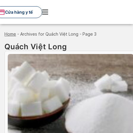
Skip
to
Cửa hàng y tế
content
Home
-
Archives for Quách Việt Long
-
Page 3
Quách Việt Long