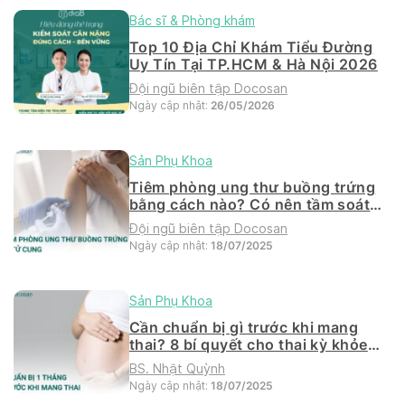
Bác sĩ & Phòng khám
Top 10 Địa Chỉ Khám Tiểu Đường
Uy Tín Tại TP.HCM & Hà Nội 2026
Đội ngũ biên tập Docosan
Ngày cập nhật:
26/05/2026
Sản Phụ Khoa
Tiêm phòng ung thư buồng trứng
bằng cách nào? Có nên tầm soát
khi tiêm
Đội ngũ biên tập Docosan
Ngày cập nhật:
18/07/2025
Sản Phụ Khoa
Cần chuẩn bị gì trước khi mang
thai? 8 bí quyết cho thai kỳ khỏe
mạnh
BS. Nhật Quỳnh
Ngày cập nhật:
18/07/2025