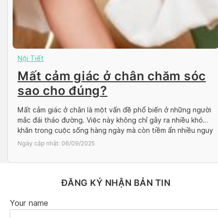
Nội Tiết
Mất cảm giác ở chân chăm sóc
sao cho đúng?
Mất cảm giác ở chân là một vấn đề phổ biến ở những người
mắc đái tháo đường. Việc này không chỉ gây ra nhiều khó
khăn trong cuộc sống hàng ngày mà còn tiềm ẩn nhiều nguy
cơ cho sức khỏe. Do đó, chăm sóc chân đúng cách là vô
Ngày cập nhật:
06/09/2025
cùng quan trọng để […]
ĐĂNG KÝ NHẬN BẢN TIN
Your name