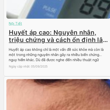
Nội Tiết
Huyết áp cao: Nguyên nhân,
triệu chứng và cách ổn định lâu
dài
Huyết áp cao không chỉ là một vấn đề sức khỏe mà còn là
một trong những nguyên nhân gây ra nhiều biến chứng
nguy hiểm khác. Dù đã được nghe đến nhiều thuật ngữ
“huyết áp cao” nhưng nhiều người vẫn chưa thật sự hiểu về
Ngày cập nhật:
05/09/2025
huyết áp cao. Vậy nguyên nhân huyết áp […]