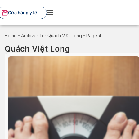
Skip
to
Cửa hàng y tế
content
Home
-
Archives for Quách Việt Long
-
Page 4
Quách Việt Long