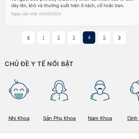
dày lên, khô và thường xuất hiện ở nách, cổ hoặc bẹn.
Trong bài viết này, mời bạn cùng DiaB tìm hiểu rõ hơn về
Ngày cập nhật:
04/06/2024
nguyên nhân gây […]
1
2
3
4
5
CHỦ ĐỀ Y TẾ NỔI BẬT
Nhi Khoa
Sản Phụ Khoa
Nam Khoa
Dinh