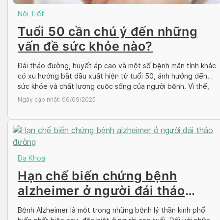
Nội Tiết
Tuổi 50 cần chú ý đến những
vấn đề sức khỏe nào?
Đái tháo đường, huyết áp cao và một số bệnh mãn tính khác
có xu hướng bắt đầu xuất hiện từ tuổi 50, ảnh hưởng đến
sức khỏe và chất lượng cuộc sống của người bệnh. Vì thế,
nếu bạn đã bước đến ngưỡng tuổi 50, hãy cẩn thận và kiểm
Ngày cập nhật:
06/09/2025
tra sức khỏe định […]
Đa Khoa
Hạn chế biến chứng bệnh
alzheimer ở người đái tháo
đường
Bệnh Alzheimer là một trong những bệnh lý thần kinh phổ