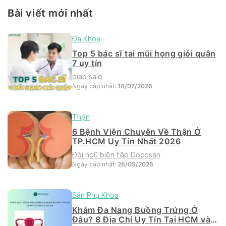
Bài viết mới nhất
Đa Khoa
Top 5 bác sĩ tai mũi họng giỏi quận
7 uy tín
diab sale
Ngày cập nhật:
16/07/2026
Thận
6 Bệnh Viện Chuyên Về Thận Ở
TP.HCM Uy Tín Nhất 2026
Đội ngũ biên tập Docosan
Ngày cập nhật:
26/05/2026
Sản Phụ Khoa
Khám Đa Nang Buồng Trứng Ở
Đâu? 8 Địa Chỉ Uy Tín Tại HCM và