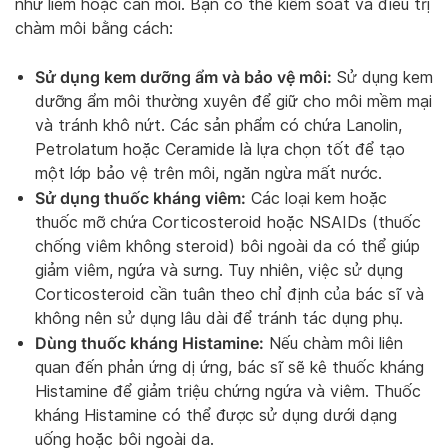
như liếm hoặc cắn môi. Bạn có thể kiểm soát và điều trị
chàm môi bằng cách:
Sử dụng kem dưỡng ẩm và bảo vệ môi:
Sử dụng kem
dưỡng ẩm môi thường xuyên để giữ cho môi mềm mại
và tránh khô nứt. Các sản phẩm có chứa Lanolin,
Petrolatum hoặc Ceramide là lựa chọn tốt để tạo
một lớp bảo vệ trên môi, ngăn ngừa mất nước.
Sử dụng thuốc kháng viêm:
Các loại kem hoặc
thuốc mỡ chứa Corticosteroid hoặc NSAIDs (thuốc
chống viêm không steroid) bôi ngoài da có thể giúp
giảm viêm, ngứa và sưng. Tuy nhiên, việc sử dụng
Corticosteroid cần tuân theo chỉ định của bác sĩ và
không nên sử dụng lâu dài để tránh tác dụng phụ.
Dùng thuốc kháng Histamine:
Nếu chàm môi liên
quan đến phản ứng dị ứng, bác sĩ sẽ kê thuốc kháng
Histamine để giảm triệu chứng ngứa và viêm. Thuốc
kháng Histamine có thể được sử dụng dưới dạng
uống hoặc bôi ngoài da.