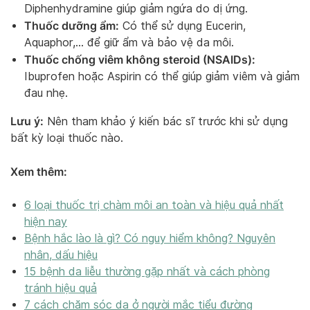
Diphenhydramine giúp giảm ngứa do dị ứng.
Thuốc dưỡng ẩm:
Có thể sử dụng Eucerin,
Aquaphor,… để giữ ẩm và bảo vệ da môi.
Thuốc chống viêm không steroid (NSAIDs):
Ibuprofen hoặc Aspirin có thể giúp giảm viêm và giảm
đau nhẹ.
Lưu ý:
Nên tham khảo ý kiến bác sĩ trước khi sử dụng
bất kỳ loại thuốc nào.
Xem thêm:
6 loại thuốc trị chàm môi an toàn và hiệu quả nhất
hiện nay
Bệnh hắc lào là gì? Có nguy hiểm không? Nguyên
nhân, dấu hiệu
15 bệnh da liễu thường gặp nhất và cách phòng
tránh hiệu quả
7 cách chăm sóc da ở người mắc tiểu đường