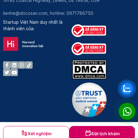
16192 Coastal Highway, Lewes, DE 19958, USA
lienhe@docosan.com
, hotline: 0971786750
Startup Việt Nam duy nhất là
thành viên của:
Xét nghiệm
Đặt lịch khám
Bản quyền © Docosan 2023