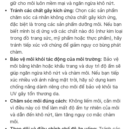
giữ cho môi luôn mềm mại và ngăn ngừa khô nứt.
Tránh các chất gây kích ứng:
Chọn các sản phẩm
chăm sóc cá nhân không chứa chất gây kích ứng,
đặc biệt là trong các sản phẩm dưỡng môi. Nếu bạn
biết mình bị dị ứng với các chất nào đó (như kim loại
trong đồ trang sức, mỹ phẩm hoặc thực phẩm), hãy
tránh tiếp xúc với chúng để giảm nguy cơ bùng phát
chàm.
Bảo vệ môi khỏi tác động của môi trường:
Bảo vệ
môi bằng khăn hoặc khẩu trang và duy trì độ ẩm sẽ
giúp ngăn ngừa khô nứt và chàm môi. Nếu bạn tiếp
xúc nhiều với ánh nắng mặt trời, hãy sử dụng kem
chống nắng dành riêng cho môi để bảo vệ khỏi tia
UV gây tổn thương da.
Chăm sóc môi đúng cách:
Không liếm môi, cắn môi
vì điều này có thể làm mất độ ẩm tự nhiên của môi
và dẫn đến khô nứt, làm tăng nguy cơ mắc chàm
môi.
Theo dõi và điều chỉnh chế độ ăn uống:
Tránh các