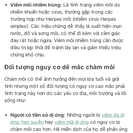
Viêm môi nhiễm trùng:
Là tình trạng viêm môi do
nhiễm khuẩn hoặc virus, thường gặp trong các
trường hợp như Herpes môi (nhiễm virus Herpes
simplex). Các triệu chứng dễ thấy là xuất hiện mụn
nước, đỏ và sưng môi, có thể đi kèm với cảm giác
đau rát hoặc ngứa. Viêm môi nhiễm trùng cần được
điều trị kịp thời để tránh lây lan và giảm thiểu triệu
chứng khó chịu.
Đối tượng nguy cơ dễ mắc chàm môi
Chàm môi có thể ảnh hưởng đến mọi lứa tuổi và giới
tính nhưng một số đối tượng có nguy cơ cao mắc phải
tình trạng này hơn do các yếu cơ địa, môi trường và lối
sống như:
Người có tiền sử dị ứng:
Những người bị
viêm da dị
ứng
,
hen suyễn
hay
viêm mũi dị ứng
có nguy cơ bị
chàm môi cao hơn. Hệ miễn dịch của họ dễ phản ứng