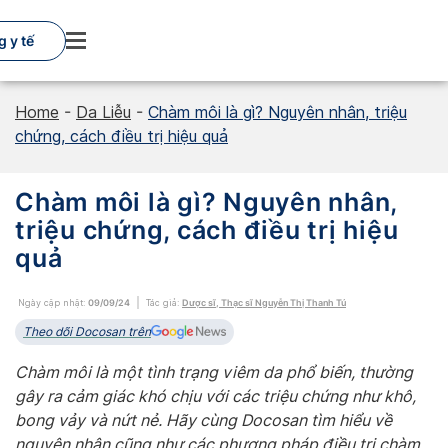
Skip
to
 y tế
content
Home
-
Da Liễu
-
Chàm môi là gì? Nguyên nhân, triệu
chứng, cách điều trị hiệu quả
Chàm môi là gì? Nguyên nhân,
triệu chứng, cách điều trị hiệu
quả
Ngày cập nhật:
09/09/24
Tác giả:
Dược sĩ, Thạc sĩ Nguyễn Thị Thanh Tú
Theo dõi Docosan trên
Chàm môi là một tình trạng viêm da phổ biến, thường
gây ra cảm giác khó chịu với các triệu chứng như khô,
bong vảy và nứt nẻ. Hãy cùng Docosan tìm hiểu về
nguyên nhân cũng như các phương pháp điều trị chàm