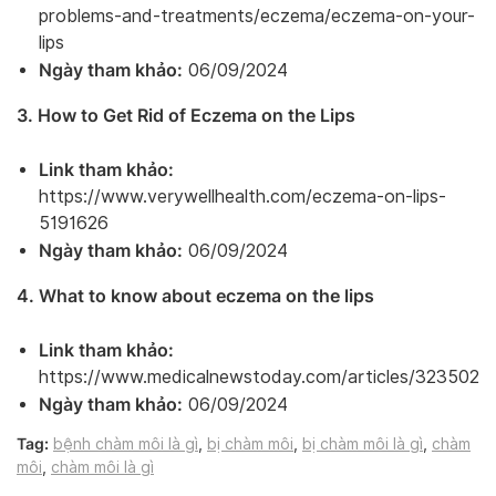
problems-and-treatments/eczema/eczema-on-your-
lips
Ngày tham khảo:
06/09/2024
3. How to Get Rid of Eczema on the Lips
Link tham khảo:
https://www.verywellhealth.com/eczema-on-lips-
5191626
Ngày tham khảo:
06/09/2024
4. What to know about eczema on the lips
Link tham khảo:
https://www.medicalnewstoday.com/articles/323502#t
Ngày tham khảo:
06/09/2024
Tag:
bệnh chàm môi là gì
,
bị chàm môi
,
bị chàm môi là gì
,
chàm
môi
,
chàm môi là gì