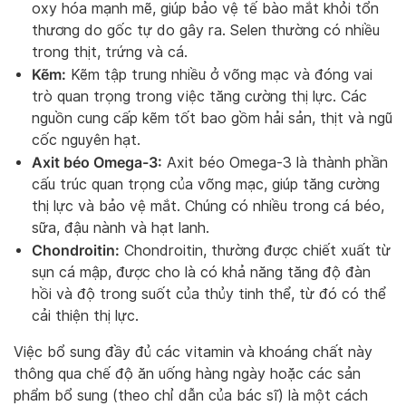
oxy hóa mạnh mẽ, giúp bảo vệ tế bào mắt khỏi tổn
thương do gốc tự do gây ra. Selen thường có nhiều
trong thịt, trứng và cá.
Kẽm:
Kẽm tập trung nhiều ở võng mạc và đóng vai
trò quan trọng trong việc tăng cường thị lực. Các
nguồn cung cấp kẽm tốt bao gồm hải sản, thịt và ngũ
cốc nguyên hạt.
Axit béo Omega-3:
Axit béo Omega-3 là thành phần
cấu trúc quan trọng của võng mạc, giúp tăng cường
thị lực và bảo vệ mắt. Chúng có nhiều trong cá béo,
sữa, đậu nành và hạt lanh.
Chondroitin:
Chondroitin, thường được chiết xuất từ
sụn cá mập, được cho là có khả năng tăng độ đàn
hồi và độ trong suốt của thủy tinh thể, từ đó có thể
cải thiện thị lực.
Việc bổ sung đầy đủ các vitamin và khoáng chất này
thông qua chế độ ăn uống hàng ngày hoặc các sản
phẩm bổ sung (theo chỉ dẫn của bác sĩ) là một cách