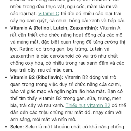
nhiều trong dầu thực vật, ngũ cốc, mầm lúa mì và
các loại hạt.
Vitamin C
thì dồi có nhiều các loại trái
cây họ cam quýt, cà chua, bông cải xanh và bắp cải.
Vitamin A (Retinol, Lutein, Zeaxanthin):
Vitamin A
rất cần thiết cho chức năng hoạt động của các mô
và màng mắt, đặc biệt quan trọng để tăng cường thị
lực. Retinol có trong gan, bơ, trứng. Lutein và
zeaxanthin là các carotenoid có vai trò như chất
chống oxy hóa, có nhiều trong rau xanh đậm và các
loại trái cây, rau củ màu cam.
Vitamin B2 (Riboflavin):
Vitamin B2 đóng vai trò
quan trọng trong việc duy trì chức năng của cơ mi,
bảo vệ giác mạc và ngăn ngừa lão hóa mắt. Bạn có
thể tìm thấy vitamin B2 trong gan, sữa, trứng, men
bia, trái cây và rau xanh.
Thiếu hụt vitamin B2
có thể
dẫn đến các triệu chứng như mắt đỏ, nhạy cảm với
ánh sáng, mỏi mắt và nhìn mờ.
Selen:
Selen là một khoáng chất có khả năng chống