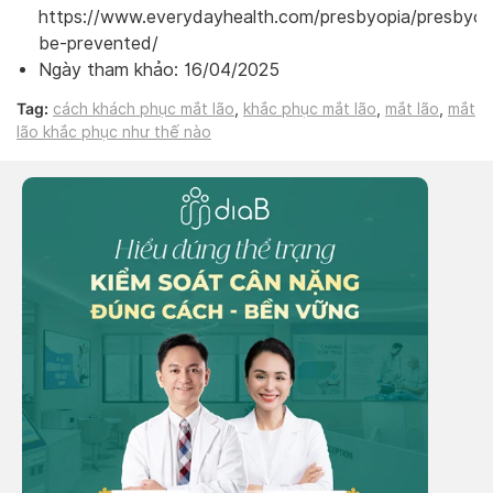
https://www.everydayhealth.com/presbyopia/presbyop
be-prevented/
Ngày tham khảo: 16/04/2025
Tag:
cách khách phục mắt lão
,
khắc phục mắt lão
,
mắt lão
,
mắt
lão khắc phục như thế nào