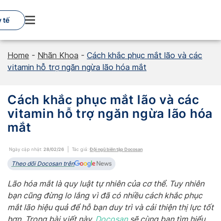
Skip
to
 tế
content
Home
-
Nhãn Khoa
-
Cách khắc phục mắt lão và các
vitamin hỗ trợ ngăn ngừa lão hóa mắt
Cách khắc phục mắt lão và các
vitamin hỗ trợ ngăn ngừa lão hóa
mắt
Ngày cập nhật:
28/02/26
Tác giả:
Đội ngũ biên tập Docosan
Theo dõi Docosan trên
Lão hóa mắt là quy luật tự nhiên của cơ thể. Tuy nhiên
bạn cũng đừng lo lắng vì đã có nhiều cách khắc phục
mắt lão hiệu quả để hỗ bạn duy trì và cải thiện thị lực tốt
hơn. Trong bài viết này,
Docosan
sẽ cùng bạn tìm hiểu