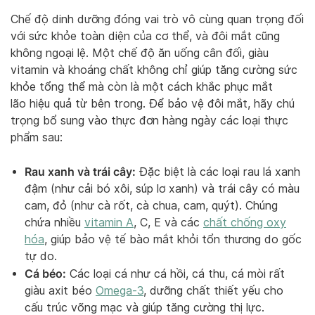
Chế độ dinh dưỡng đóng vai trò vô cùng quan trọng đối
với sức khỏe toàn diện của cơ thể, và đôi mắt cũng
không ngoại lệ. Một chế độ ăn uống cân đối, giàu
vitamin và khoáng chất không chỉ giúp tăng cường sức
khỏe tổng thể mà còn là một cách khắc phục mắt
lão hiệu quả từ bên trong. Để bảo vệ đôi mắt, hãy chú
trọng bổ sung vào thực đơn hàng ngày các loại thực
phẩm sau:
Rau xanh và trái cây:
Đặc biệt là các loại rau lá xanh
đậm (như cải bó xôi, súp lơ xanh) và trái cây có màu
cam, đỏ (như cà rốt, cà chua, cam, quýt). Chúng
chứa nhiều
vitamin A
, C, E và các
chất chống oxy
hóa
, giúp bảo vệ tế bào mắt khỏi tổn thương do gốc
tự do.
Cá béo:
Các loại cá như cá hồi, cá thu, cá mòi rất
giàu axit béo
Omega-3
, dưỡng chất thiết yếu cho
cấu trúc võng mạc và giúp tăng cường thị lực.