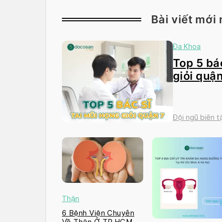
Bài viết mới 
Đa Khoa
Top 5 bác
giỏi quận
Đội ngũ biên 
Thận
6 Bệnh Viện Chuyên
Về Thận Ở TP.HCM