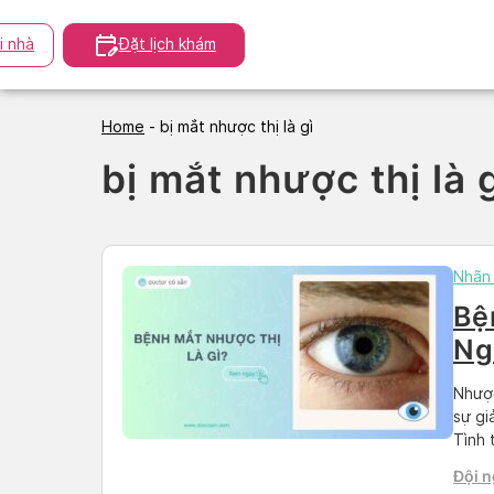
Skip
to
i nhà
Đặt lịch khám
content
Home
-
bị mắt nhược thị là gì
bị mắt nhược thị là 
Nhãn
Bệ
Ng
các
Nhược
sự gi
Tình 
thể ả
Đội n
được 