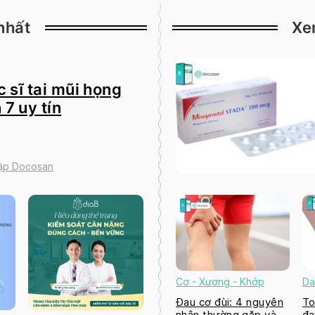
nhất
Xe
 sĩ tai mũi họng
 7 uy tín
tập Docosan
Cơ - Xương - Khớp
Da
Đau cơ đùi: 4 nguyên
To
nhân thường gặp và
đa