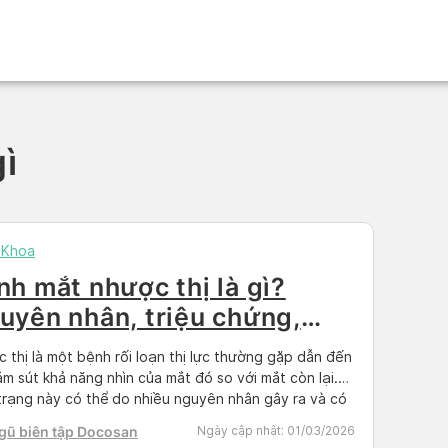
gì
 Khoa
nh mắt nhược thị là gì?
uyên nhân, triệu chứng,
h điều trị
 thị là một bệnh rối loạn thị lực thường gặp dẫn đến
ảm sút khả năng nhìn của mắt đó so với mắt còn lại.
trạng này có thể do nhiều nguyên nhân gây ra và có
nh hưởng nghiêm trọng đến thị lực lâu dài nếu không
gũ biên tập Docosan
Ngày cập nhật:
01/03/2026
phát hiện […]