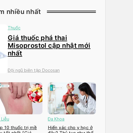
m nhiều nhất
Thuốc
Giá thuốc phá thai
Misoprostol cập nhật mới
nhất
Đội ngũ biên tập Docosan
 Liễu
Đa Khoa
p 10 thuốc trị mề
Hiến xác cho y học ở
y tốt nhất [Giá
đâu? Thủ tục như thế