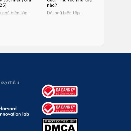
025]
nào?
i ngũ biên tập
Đội ngũ biên tập
cosan
Docosan
 duy nhất là