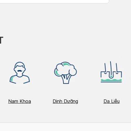
T
Nam Khoa
Dinh Dưỡng
Da Liễu