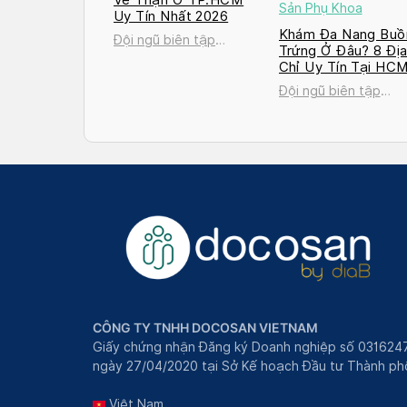
Sản Phụ Khoa
Uy Tín Nhất 2026
Khám Đa Nang Buồ
Đội ngũ biên tập
Trứng Ở Đâu? 8 Đị
Docosan
Chỉ Uy Tín Tại HC
và Hà Nội 2026
Đội ngũ biên tập
Docosan
CÔNG TY TNHH DOCOSAN VIETNAM
Giấy chứng nhận Đăng ký Doanh nghiệp số 031624
ngày 27/04/2020 tại Sở Kế hoạch Đầu tư Thành phô
Việt Nam