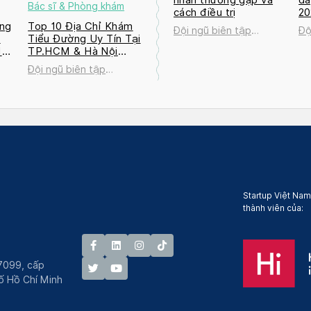
Bác sĩ & Phòng khám
cách điều trị
2
ng
Top 10 Địa Chỉ Khám
Đội ngũ biên tập
Độ
a
Tiểu Đường Uy Tín Tại
Docosan
Do
M
TP.HCM & Hà Nội
2026
Đội ngũ biên tập
Docosan
Startup Việt Nam
thành viên của:
7099, cấp
́ Hồ Chí Minh