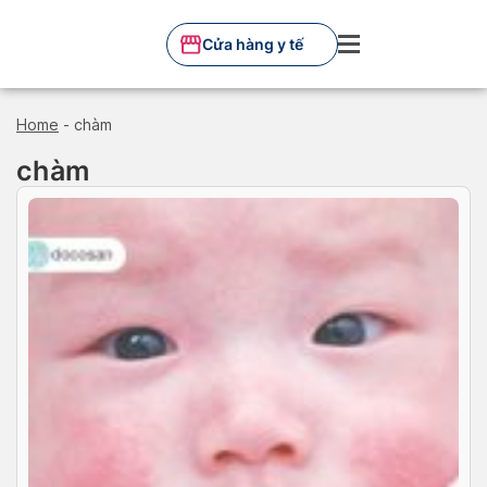
Skip
to
Cửa hàng y tế
content
Home
-
chàm
chàm