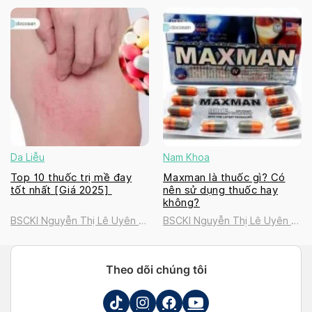
Golden Healthcare
Golden Healthcare
International Clinic
International Clinic
Da Liễu
Nam Khoa
Top 10 thuốc trị mề đay
Maxman là thuốc gì? Có
tốt nhất [Giá 2025]
nên sử dụng thuốc hay
không?
BSCKI Nguyễn Thị Lê Uyên |
BSCKI Nguyễn Thị Lê Uyên |
Golden Healthcare
Golden Healthcare
International Clinic
International Clinic
Theo dõi chúng tôi