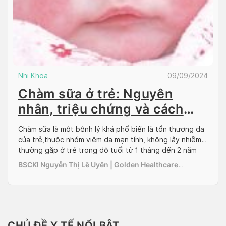
Nhi Khoa
09/09/2024
Chàm sữa ở trẻ: Nguyên
nhân, triệu chứng và cách
điều trị
Chàm sữa là một bệnh lý khá phổ biến là tổn thương da
của trẻ,thuộc nhóm viêm da mạn tính, không lây nhiễm,
thường gặp ở trẻ trong độ tuổi từ 1 tháng đến 2 năm
tuổi có cơ địa dị ứng. Hãy cùng Doctor có sẵn tìm hiểu
BSCKI Nguyễn Thị Lê Uyên | Golden Healthcare
về bệnh chàm sữa trong bài […]
International Clinic
CHỦ ĐỀ Y TẾ NỔI BẬT