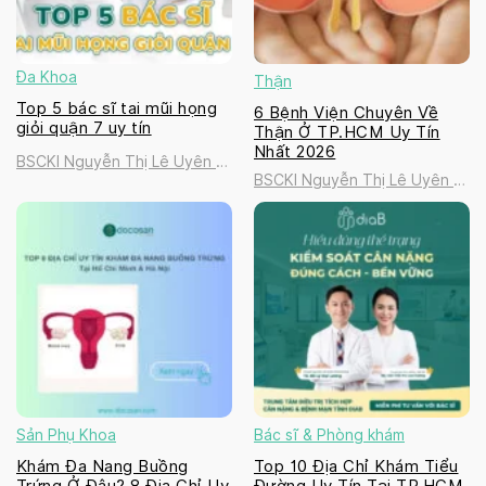
Đa Khoa
Thận
Top 5 bác sĩ tai mũi họng
6 Bệnh Viện Chuyên Về
giỏi quận 7 uy tín
Thận Ở TP.HCM Uy Tín
Nhất 2026
BSCKI Nguyễn Thị Lê Uyên |
BSCKI Nguyễn Thị Lê Uyên |
Golden Healthcare
Golden Healthcare
International Clinic
International Clinic
Sản Phụ Khoa
Bác sĩ & Phòng khám
Khám Đa Nang Buồng
Top 10 Địa Chỉ Khám Tiểu
Trứng Ở Đâu? 8 Địa Chỉ Uy
Đường Uy Tín Tại TP.HCM