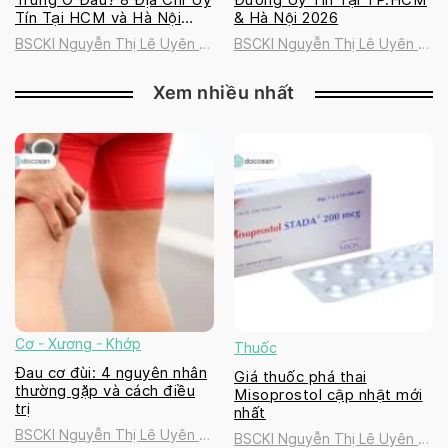
Tín Tại HCM và Hà Nội
& Hà Nội 2026
2026
BSCKI Nguyễn Thị Lê Uyên |
BSCKI Nguyễn Thị Lê Uyên |
Golden Healthcare
Golden Healthcare
International Clinic
International Clinic
Xem nhiều nhất
Cơ - Xương - Khớp
Thuốc
Đau cơ đùi: 4 nguyên nhân
Giá thuốc phá thai
thường gặp và cách điều
Misoprostol cập nhật mới
trị
nhất
BSCKI Nguyễn Thị Lê Uyên |
BSCKI Nguyễn Thị Lê Uyên |