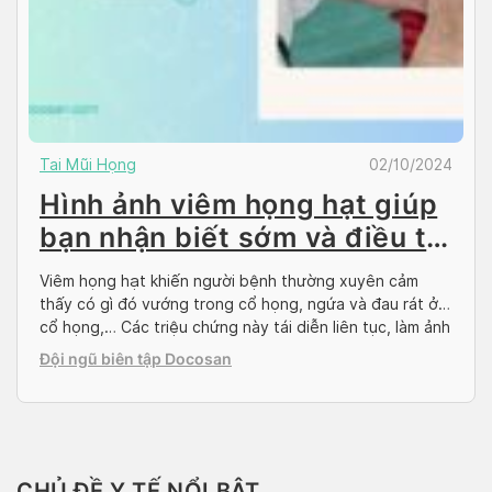
Tai Mũi Họng
02/10/2024
Hình ảnh viêm họng hạt giúp
bạn nhận biết sớm và điều trị
kịp thời
Viêm họng hạt khiến người bệnh thường xuyên cảm
thấy có gì đó vướng trong cổ họng, ngứa và đau rát ở
cổ họng,… Các triệu chứng này tái diễn liên tục, làm ảnh
hưởng đến sinh hoạt thường ngày. Hãy cùng Docosan
Đội ngũ biên tập Docosan
tìm hiểu về hình ảnh viêm họng hạt sẽ giúp bạn nhận […]
CHỦ ĐỀ Y TẾ NỔI BẬT