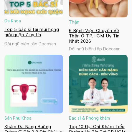
Đa Khoa
Thận
Top 5 bác sĩ tai mũi họng
6 Bệnh Viện Chuyên Về
giỏi quận 7 uy tín
Thận Ở TP.HCM Uy Tín
Nhất 2026
Đội ngũ biên tập Docosan
Đội ngũ biên tập Docosan
Sản Phụ Khoa
Bác sĩ & Phòng khám
Khám Đa Nang Buồng
Top 10 Địa Chỉ Khám Tiểu
Trứng Ở Đâu? 8 Địa Chỉ Uy
Đường Uy Tín Tại TP.HCM