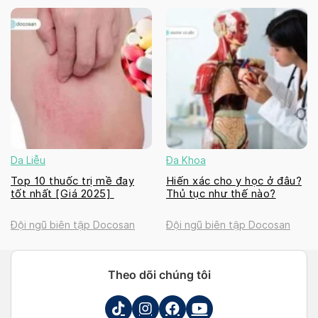
Da Liễu
Đa Khoa
Top 10 thuốc trị mề đay
Hiến xác cho y học ở đâu?
tốt nhất [Giá 2025]
Thủ tục như thế nào?
Đội ngũ biên tập Docosan
Đội ngũ biên tập Docosan
Theo dõi chúng tôi