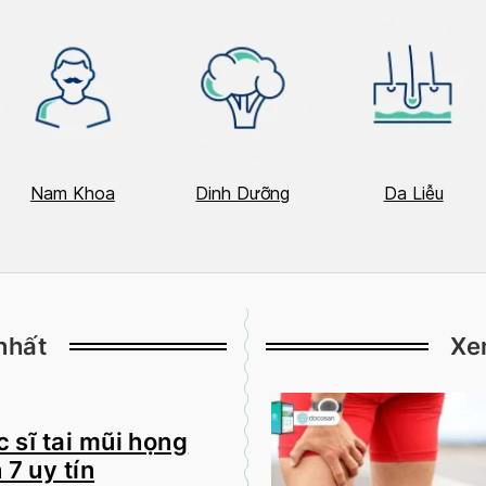
Nam Khoa
Dinh Dưỡng
Da Liễu
nhất
Xe
 sĩ tai mũi họng
 7 uy tín