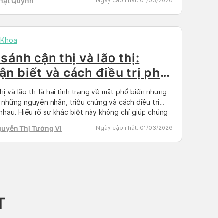
Nhật Quỳnh
Ngày cập nhật:
01/03/2026
 Khoa
sánh cận thị và lão thị:
ận biết và cách điều trị phù
p
hị và lão thị là hai tình trạng về mắt phổ biến nhưng
ó những nguyên nhân, triệu chứng và cách điều trị
nhau. Hiểu rõ sự khác biệt này không chỉ giúp chúng
ăm sóc sức khỏe mắt tốt hơn mà còn lựa chọn
guyễn Thị Tường Vi
Ngày cập nhật:
01/03/2026
g pháp điều trị phù hợp […]
T