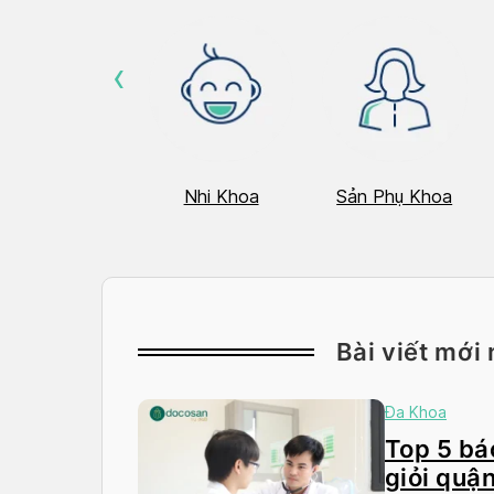
‹
Hô Hấp
Nhi Khoa
Sản Phụ Khoa
Bài viết mới 
Đa Khoa
Top 5 bác
giỏi quận