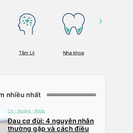
›
Tâm Lý
Nha khoa
Nhãn Khoa
m nhiều nhất
Cơ - Xương - Khớp
Đau cơ đùi: 4 nguyên nhân
thường gặp và cách điều