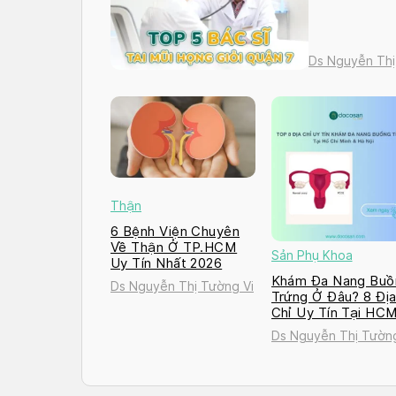
Ds Nguyễn Thị
Thận
6 Bệnh Viện Chuyên
Về Thận Ở TP.HCM
Sản Phụ Khoa
Uy Tín Nhất 2026
Khám Đa Nang Buồ
Ds Nguyễn Thị Tường Vi
Trứng Ở Đâu? 8 Đị
Chỉ Uy Tín Tại HC
và Hà Nội 2026
Ds Nguyễn Thị Tường