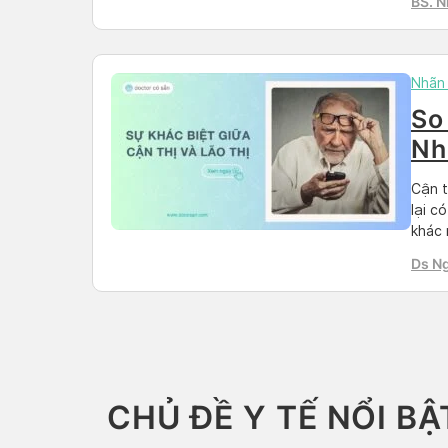
BS. 
Nhãn
So 
Nh
hợ
Cận t
lại c
khác 
ta ch
Ds N
phươn
CHỦ ĐỀ Y TẾ NỔI BẬ