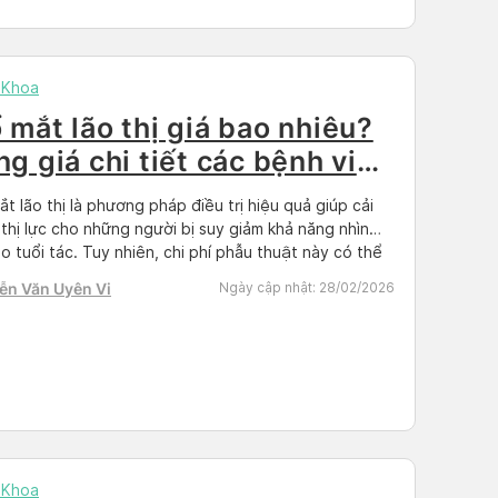
 Khoa
 mắt lão thị giá bao nhiêu?
ng giá chi tiết các bệnh viện
n
t lão thị là phương pháp điều trị hiệu quả giúp cải
 thị lực cho những người bị suy giảm khả năng nhìn
o tuổi tác. Tuy nhiên, chi phí phẫu thuật này có thể
đổi tùy thuộc vào từng bệnh viện và phương pháp
ễn Văn Uyên Vi
Ngày cập nhật:
28/02/2026
ng. Cùng Docosan tìm hiểu […]
 Khoa