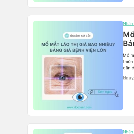
Nhãn
Mổ
Bả
lớ
Mổ mắ
thiện
gần d
thay 
Nguy
sử dụ
Nhãn