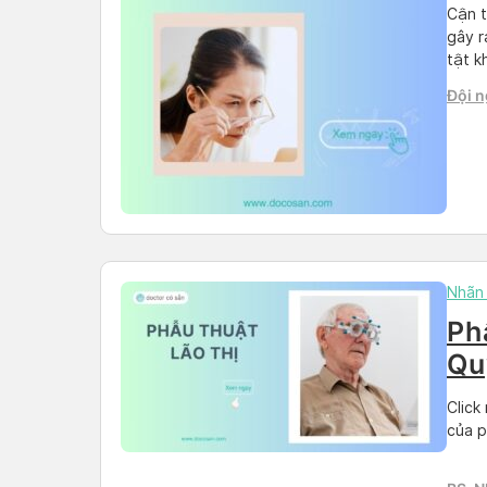
Cận t
gây r
tật k
và lã
Đội n
Nhãn
Ph
Qu
Click
của p