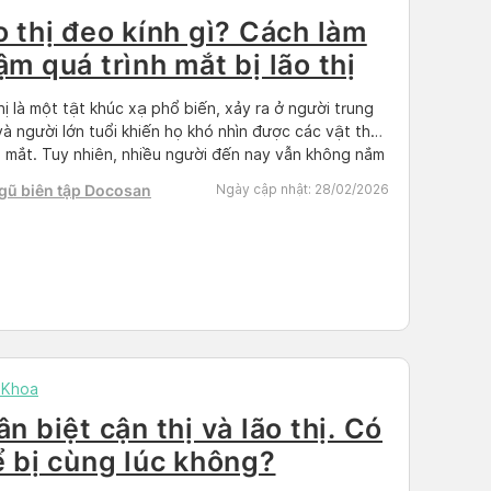
o thị đeo kính gì? Cách làm
ậm quá trình mắt bị lão thị
hị là một tật khúc xạ phổ biến, xảy ra ở người trung
và người lớn tuổi khiến họ khó nhìn được các vật thể
 mắt. Tuy nhiên, nhiều người đến nay vẫn không nắm
ợc tình trạng khúc xạ mắt này. Trong bài viết dưới
gũ biên tập Docosan
Ngày cập nhật:
28/02/2026
hãy cùng Docosan […]
 Khoa
n biệt cận thị và lão thị. Có
ể bị cùng lúc không?