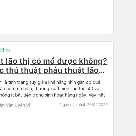
 Khoa
t lão thị có mổ được không?
c thủ thuật phẫu thuật lão
hị là tình trạng suy giảm khả năng nhìn gần do quá
 lão hóa tự nhiên, thường xuất hiện sau tuổi 40 và
hông ít bất tiện trong sinh hoạt hằng ngày. Vậy mắt
hị có mổ được không và hiện nay có những phương
ễn Văn Uyên Vi
Ngày cập nhật:
28/02/2026
 phẫu thuật nào? Cùng Docosan […]