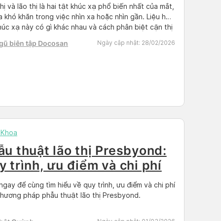
hị và lão thị là hai tật khúc xạ phổ biến nhất của mắt,
a khó khăn trong việc nhìn xa hoặc nhìn gần. Liệu hai
húc xạ này có gì khác nhau và cách phân biệt cận thị
o thị như thế nào? Có khi nào bạn sẽ bị cùng […]
gũ biên tập Docosan
Ngày cập nhật:
28/02/2026
 Khoa
ẫu thuật lão thị Presbyond:
y trình, ưu điểm và chi phí
 ngay để cùng tìm hiểu về quy trình, ưu điểm và chi phí
hương pháp phẫu thuật lão thị Presbyond.