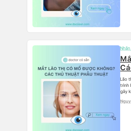
Nhãn
Mắ
Cá
thị
Lão t
trình
gây k
lão t
Nguy
pháp