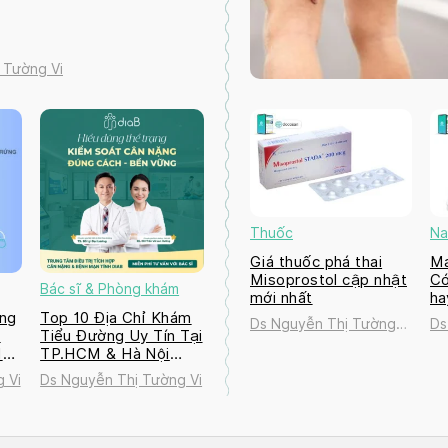
 Tường Vi
Thuốc
Na
Giá thuốc phá thai
Ma
Misoprostol cập nhật
Có
Bác sĩ & Phòng khám
mới nhất
ha
ng
Top 10 Địa Chỉ Khám
Ds Nguyễn Thị Tường
Ds
a
Tiểu Đường Uy Tín Tại
Vi
Vi
M
TP.HCM & Hà Nội
2026
 Vi
Ds Nguyễn Thị Tường Vi