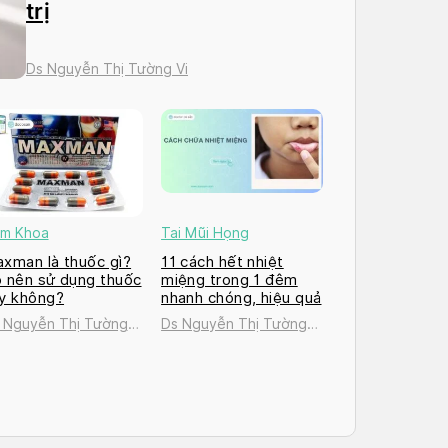
trị
Ds Nguyễn Thị Tường Vi
m Khoa
Tai Mũi Họng
xman là thuốc gì?
11 cách hết nhiệt
 nên sử dụng thuốc
miệng trong 1 đêm
y không?
nhanh chóng, hiệu quả
 Nguyễn Thị Tường
Ds Nguyễn Thị Tường
Vi