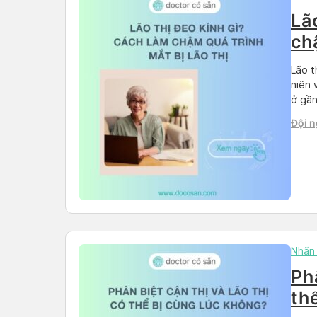
Lã
ch
Lão t
niên 
ở gần
rõ đư
Đội n
đây, 
Nhãn
Phâ
th