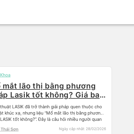
 Khoa
 mắt lão thị bằng phương
áp Lasik tốt không? Giá bao
iêu?
thuật LASIK đã trở thành giải pháp quen thuộc cho
ật khúc xạ, nhưng liệu “Mổ mắt lão thị bằng phương
LASIK tốt không?”. Đây là câu hỏi nhiều người quan
hi muốn thoát khỏi cặp kính lão. Trong bài viết này
 Thái Sơn
Ngày cập nhật:
28/02/2026
an sẽ đi sâu phân tích ưu nhược điểm, […]