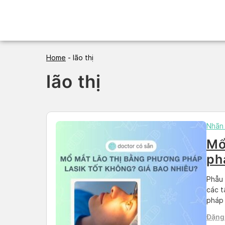
Skip
to
content
Home
-
lão thị
lão thị
Nhãn
Mổ
ph
nh
Phẫu 
các t
pháp 
tâm k
Đặng
Docos