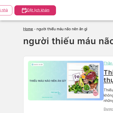
Skip
to
i nhà
Đặt lịch khám
content
Home
-
người thiếu máu não nên ăn gì
người thiếu máu não
Thần 
Th
th
dù
Thiếu
không
những
não n
Dược 
phẩm 