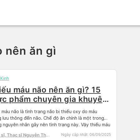
 nên ăn gì
Kinh
iếu máu não nên ăn gì? 15
ực phẩm chuyên gia khuyên
ng
 máu não là tình trạng não bị thiếu oxy do máu
 lưu thông đến não. Chế độ ăn chính là một trong
 nguyên nhân gây nên tình trạng này. Vậy thiếu máu
ên ăn gì? Hãy cùng Docosan tìm hiểu về top 15 thực
sĩ, Thạc sĩ Nguyễn Thị
Ngày cập nhật:
06/09/2025
người thiếu máu não nên ăn […]