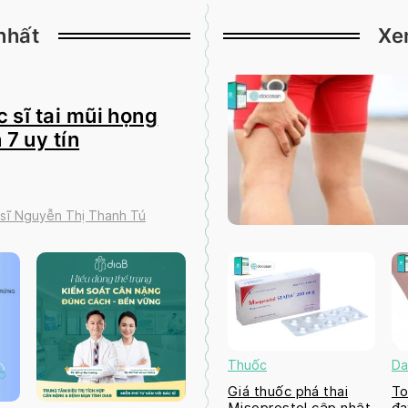
nhất
Xe
 sĩ tai mũi họng
 7 uy tín
 sĩ Nguyễn Thị Thanh Tú
Thuốc
Da
Giá thuốc phá thai
To
Misoprostol cập nhật
đa