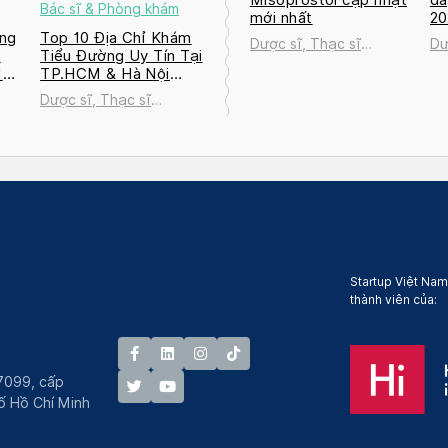
Bác sĩ & Phòng khám
mới nhất
2
ng
Top 10 Địa Chỉ Khám
Dược sĩ, Thạc sĩ
Dư
a
Tiểu Đường Uy Tín Tại
Nguyễn Thị Thanh Tú
Ng
M
TP.HCM & Hà Nội
2026
Dược sĩ, Thạc sĩ
ú
Nguyễn Thị Thanh Tú
Startup Việt Nam
thành viên của:
7099, cấp
́ Hồ Chí Minh