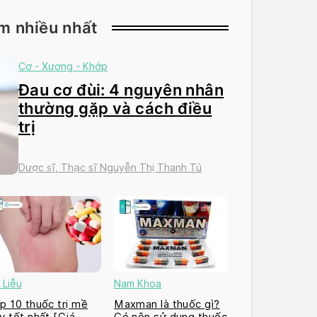
m nhiều nhất
Cơ - Xương - Khớp
Đau cơ đùi: 4 nguyên nhân
thường gặp và cách điều
trị
Dược sĩ, Thạc sĩ Nguyễn Thị Thanh Tú
 Liễu
Nam Khoa
p 10 thuốc trị mề
Maxman là thuốc gì?
y tốt nhất [Giá
Có nên sử dụng thuốc