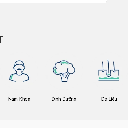
h Tú
T
Nam Khoa
Dinh Dưỡng
Da Liễu