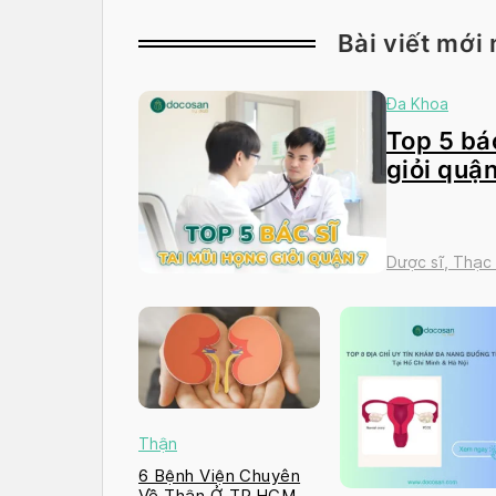
Bài viết mới 
Đa Khoa
Top 5 bác
giỏi quận
Dược sĩ, Thạc
Thận
6 Bệnh Viện Chuyên
Về Thận Ở TP.HCM