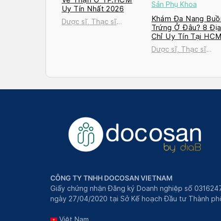
Sản Phụ Khoa
Uy Tín Nhất 2026
Khám Đa Nang Buồ
Dược sĩ, Thạc sĩ
Trứng Ở Đâu? 8 Đị
Nguyễn Thị Thanh Tú
Chỉ Uy Tín Tại HC
và Hà Nội 2026
Dược sĩ, Thạc sĩ
Nguyễn Thị Thanh T
CÔNG TY TNHH DOCOSAN VIETNAM
Giấy chứng nhận Đăng ký Doanh nghiệp số 031624
ngày 27/04/2020 tại Sở Kế hoạch Đầu tư Thành phô
Việt Nam