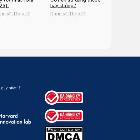
025]
hay không?
ợc sĩ, Thạc sĩ
Dược sĩ, Thạc sĩ
uyễn Thị Thanh Tú
Nguyễn Thị Thanh Tú
 duy nhất là