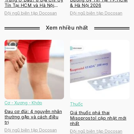
Tín Tại HCM và Hà Nội
& Hà Nội 2026
2026
Đội ngũ biên tập Docosan
Đội ngũ biên tập Docosan
Xem nhiều nhất
Cơ - Xương - Khớp
Thuốc
Đau cơ đùi: 4 nguyên nhân
Giá thuốc phá thai
thường gặp và cách điều
Misoprostol cập nhật mới
trị
nhất
Đội ngũ biên tập Docosan
Đội ngũ biên tập Docosan