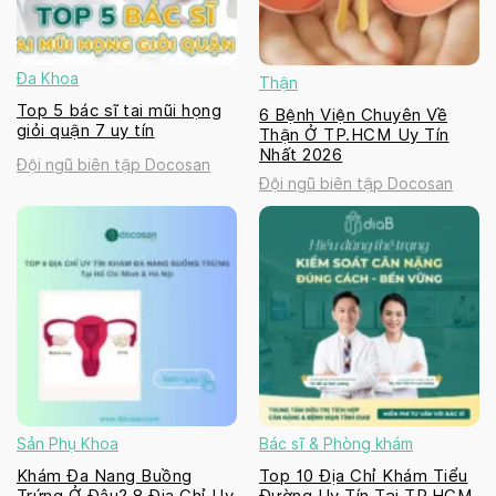
Đa Khoa
Thận
Top 5 bác sĩ tai mũi họng
6 Bệnh Viện Chuyên Về
giỏi quận 7 uy tín
Thận Ở TP.HCM Uy Tín
Nhất 2026
Đội ngũ biên tập Docosan
Đội ngũ biên tập Docosan
Sản Phụ Khoa
Bác sĩ & Phòng khám
Khám Đa Nang Buồng
Top 10 Địa Chỉ Khám Tiểu
Trứng Ở Đâu? 8 Địa Chỉ Uy
Đường Uy Tín Tại TP.HCM