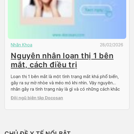
Nhãn Khoa
28/02/2026
Nguyên nhân loạn thị 1 bên
mắt, cách điều trị
Loạn thị 1 bên mắt là một tình trạng mắt khá phổ biến,
gây ra sự mờ nhòe và méo mó khi nhìn. Vậy nguyên
nhân gây ra tình trạng này là gì và có những cách khắc
phục nào hiệu quả? Cùng Docosan tìm hiểu chi tiết
Đội ngũ biên tập Docosan
trong bài viết này nhé! Loạn thị […]
CHỦ ĐỀ Y TẾ NỔI BẬT