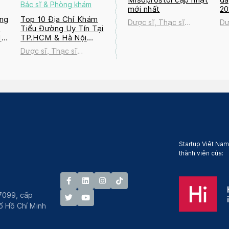
Bác sĩ & Phòng khám
mới nhất
2
ng
Top 10 Địa Chỉ Khám
Dược sĩ, Thạc sĩ
Dư
a
Tiểu Đường Uy Tín Tại
Nguyễn Thị Thanh Tú
Ng
M
TP.HCM & Hà Nội
2026
Dược sĩ, Thạc sĩ
ú
Nguyễn Thị Thanh Tú
Startup Việt Nam
thành viên của:
7099, cấp
́ Hồ Chí Minh