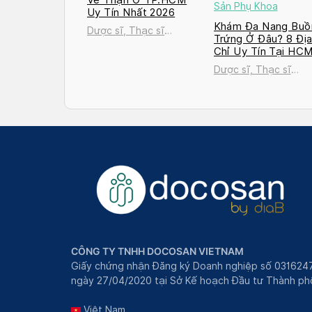
Sản Phụ Khoa
Uy Tín Nhất 2026
Khám Đa Nang Buồ
Dược sĩ, Thạc sĩ
Trứng Ở Đâu? 8 Đị
Nguyễn Thị Thanh Tú
Chỉ Uy Tín Tại HC
và Hà Nội 2026
Dược sĩ, Thạc sĩ
Nguyễn Thị Thanh T
CÔNG TY TNHH DOCOSAN VIETNAM
Giấy chứng nhận Đăng ký Doanh nghiệp số 031624
ngày 27/04/2020 tại Sở Kế hoạch Đầu tư Thành phô
Việt Nam