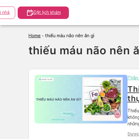
Skip
to
i nhà
Đặt lịch khám
content
Home
-
thiếu máu não nên ăn gì
thiếu máu não nên ă
Thần 
Th
th
dù
Thiếu
không
những
não n
Dược 
phẩm 