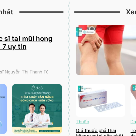
nhất
Xe
 sĩ tai mũi họng
 7 uy tín
 sĩ Nguyễn Thị Thanh Tú
Thuốc
Da
Giá thuốc phá thai
To
Misoprostol cập nhật
đa