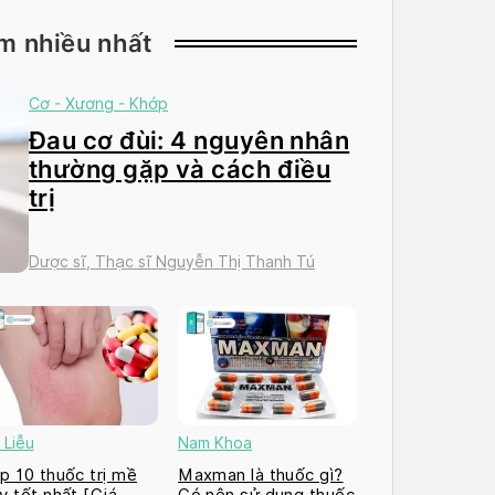
m nhiều nhất
Cơ - Xương - Khớp
Đau cơ đùi: 4 nguyên nhân
thường gặp và cách điều
trị
Dược sĩ, Thạc sĩ Nguyễn Thị Thanh Tú
 Liễu
Nam Khoa
p 10 thuốc trị mề
Maxman là thuốc gì?
y tốt nhất [Giá
Có nên sử dụng thuốc