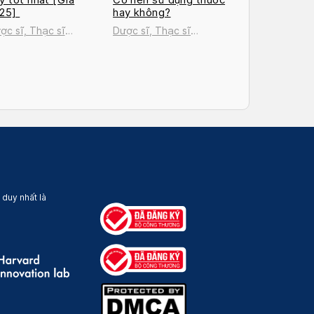
025]
hay không?
ợc sĩ, Thạc sĩ
Dược sĩ, Thạc sĩ
uyễn Thị Thanh Tú
Nguyễn Thị Thanh Tú
 duy nhất là