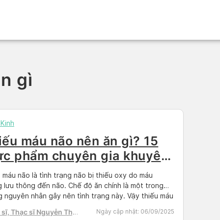
n gì
Kinh
iếu máu não nên ăn gì? 15
ực phẩm chuyên gia khuyên
ng
 máu não là tình trạng não bị thiếu oxy do máu
 lưu thông đến não. Chế độ ăn chính là một trong
 nguyên nhân gây nên tình trạng này. Vậy thiếu máu
ên ăn gì? Hãy cùng Docosan tìm hiểu về top 15 thực
sĩ, Thạc sĩ Nguyễn Thị
Ngày cập nhật:
06/09/2025
người thiếu máu não nên ăn […]