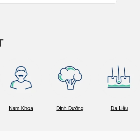
h Tú
T
Nam Khoa
Dinh Dưỡng
Da Liễu