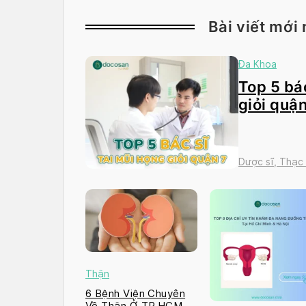
Bài viết mới 
Đa Khoa
Top 5 bác
giỏi quận
Dược sĩ, Thạc
Thận
6 Bệnh Viện Chuyên
Về Thận Ở TP.HCM