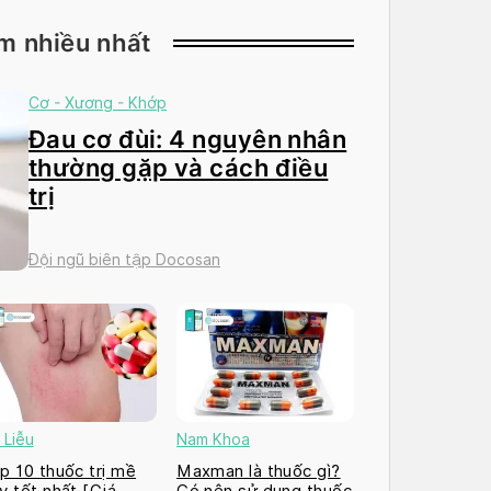
m nhiều nhất
Cơ - Xương - Khớp
Đau cơ đùi: 4 nguyên nhân
thường gặp và cách điều
trị
Đội ngũ biên tập Docosan
 Liễu
Nam Khoa
p 10 thuốc trị mề
Maxman là thuốc gì?
y tốt nhất [Giá
Có nên sử dụng thuốc