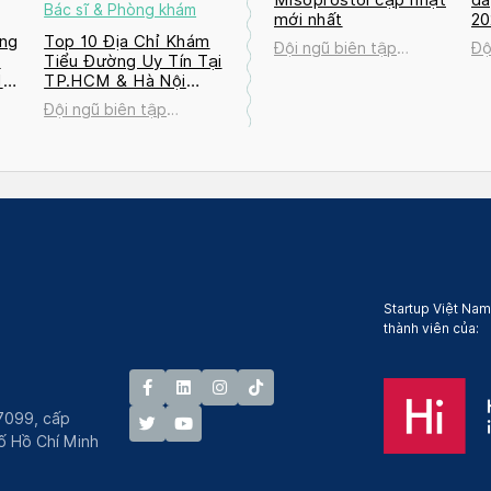
Bác sĩ & Phòng khám
mới nhất
2
ng
Top 10 Địa Chỉ Khám
Đội ngũ biên tập
Độ
a
Tiểu Đường Uy Tín Tại
Docosan
Do
M
TP.HCM & Hà Nội
2026
Đội ngũ biên tập
Docosan
Startup Việt Nam
thành viên của:
7099, cấp
́ Hồ Chí Minh