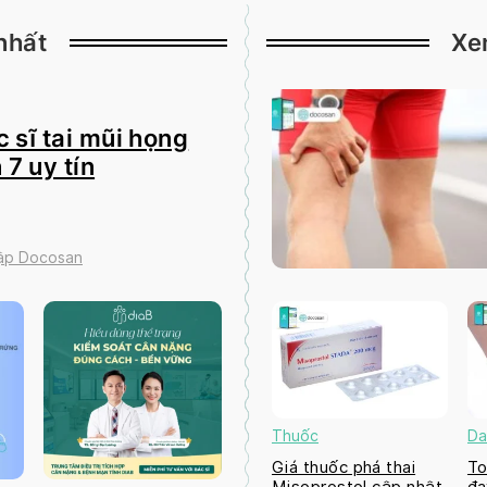
nhất
Xe
 sĩ tai mũi họng
 7 uy tín
tập Docosan
Thuốc
Da
Giá thuốc phá thai
To
Misoprostol cập nhật
đa