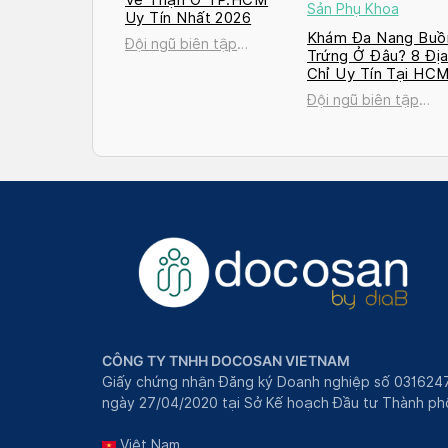
Sản Phụ Khoa
Uy Tín Nhất 2026
Khám Đa Nang Buồ
Đội ngũ biên tập
Trứng Ở Đâu? 8 Đị
Docosan
Chỉ Uy Tín Tại HC
và Hà Nội 2026
Đội ngũ biên tập
Docosan
CÔNG TY TNHH DOCOSAN VIETNAM
Giấy chứng nhận Đăng ký Doanh nghiệp số 031624
ngày 27/04/2020 tại Sở Kế hoạch Đầu tư Thành phô
Việt Nam