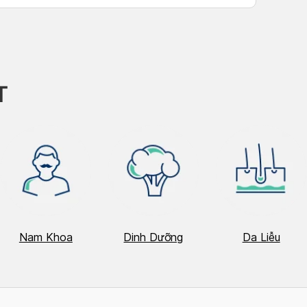
T
Nam Khoa
Dinh Dưỡng
Da Liễu