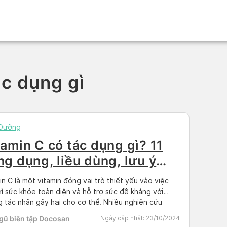
ác dụng gì
 Dưỡng
tamin C có tác dụng gì? 11
ng dụng, liều dùng, lưu ý
n cần biết
in C là một vitamin đóng vai trò thiết yếu vào việc
rì sức khỏe toàn diện và hỗ trợ sức đề kháng với
 tác nhân gây hại cho cơ thể. Nhiều nghiên cứu
chứng minh vai trò của vitamin C đối với sức khoẻ
gũ biên tập Docosan
Ngày cập nhật:
23/10/2024
gười. Cùng Docosan tìm hiểu về […]