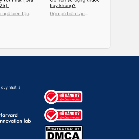
025]
hay không?
i ngũ biên tập
Đội ngũ biên tập
cosan
Docosan
 duy nhất là