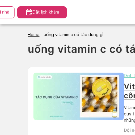
Skip
to
i nhà
Đặt lịch khám
content
Home
-
uống vitamin c có tác dụng gì
uống vitamin c có t
Dinh
Vi
cô
bạ
Vitam
duy t
những
cũng 
Đội n
con n