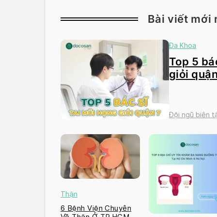
Bài viết mới 
Đa Khoa
Top 5 bác
giỏi quận
Đội ngũ biên 
Thận
6 Bệnh Viện Chuyên
Về Thận Ở TP.HCM