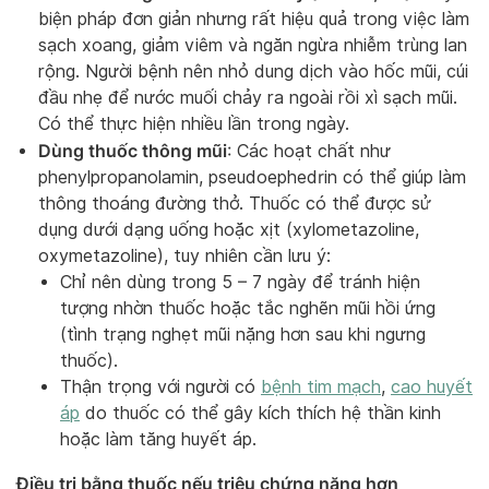
biện pháp đơn giản nhưng rất hiệu quả trong việc làm
sạch xoang, giảm viêm và ngăn ngừa nhiễm trùng lan
rộng. Người bệnh nên nhỏ dung dịch vào hốc mũi, cúi
đầu nhẹ để nước muối chảy ra ngoài rồi xì sạch mũi.
Có thể thực hiện nhiều lần trong ngày.
Dùng thuốc thông mũi
: Các hoạt chất như
phenylpropanolamin, pseudoephedrin có thể giúp làm
thông thoáng đường thở. Thuốc có thể được sử
dụng dưới dạng uống hoặc xịt (xylometazoline,
oxymetazoline), tuy nhiên cần lưu ý:
Chỉ nên dùng trong 5 – 7 ngày để tránh hiện
tượng nhờn thuốc hoặc tắc nghẽn mũi hồi ứng
(tình trạng nghẹt mũi nặng hơn sau khi ngưng
thuốc).
Thận trọng với người có
bệnh tim mạch
,
cao huyết
áp
do thuốc có thể gây kích thích hệ thần kinh
hoặc làm tăng huyết áp.
Điều trị bằng thuốc nếu triệu chứng nặng hơn