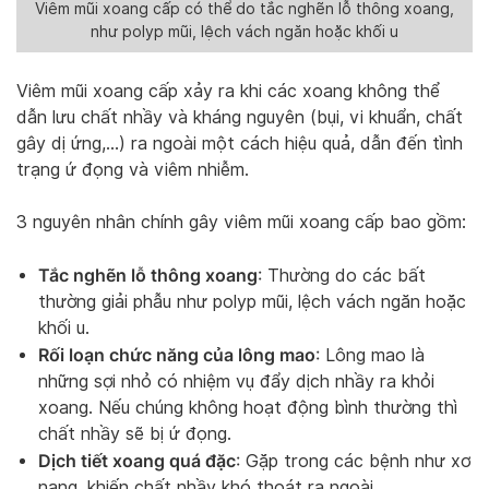
Viêm mũi xoang cấp có thể do tắc nghẽn lỗ thông xoang,
như polyp mũi, lệch vách ngăn hoặc khối u
Viêm mũi xoang cấp xảy ra khi các xoang không thể
dẫn lưu chất nhầy và kháng nguyên (bụi, vi khuẩn, chất
gây dị ứng,…) ra ngoài một cách hiệu quả, dẫn đến tình
trạng ứ đọng và viêm nhiễm.
3 nguyên nhân chính gây viêm mũi xoang cấp bao gồm:
Tắc nghẽn lỗ thông xoang
: Thường do các bất
thường giải phẫu như polyp mũi, lệch vách ngăn hoặc
khối u.
Rối loạn chức năng của lông mao
: Lông mao là
những sợi nhỏ có nhiệm vụ đẩy dịch nhầy ra khỏi
xoang. Nếu chúng không hoạt động bình thường thì
chất nhầy sẽ bị ứ đọng.
Dịch tiết xoang quá đặc
: Gặp trong các bệnh như xơ
nang, khiến chất nhầy khó thoát ra ngoài.