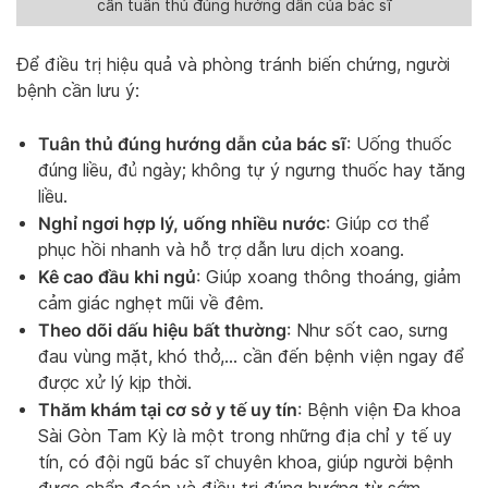
cần tuân thủ đúng hướng dẫn của bác sĩ
Để điều trị hiệu quả và phòng tránh biến chứng, người
bệnh cần lưu ý:
Tuân thủ đúng hướng dẫn của bác sĩ
: Uống thuốc
đúng liều, đủ ngày; không tự ý ngưng thuốc hay tăng
liều.
Nghỉ ngơi hợp lý, uống nhiều nước
: Giúp cơ thể
phục hồi nhanh và hỗ trợ dẫn lưu dịch xoang.
Kê cao đầu khi ngủ
: Giúp xoang thông thoáng, giảm
cảm giác nghẹt mũi về đêm.
Theo dõi dấu hiệu bất thường
: Như sốt cao, sưng
đau vùng mặt, khó thở,… cần đến bệnh viện ngay để
được xử lý kịp thời.
Thăm khám tại cơ sở y tế uy tín
: Bệnh viện Đa khoa
Sài Gòn Tam Kỳ là một trong những địa chỉ y tế uy
tín, có đội ngũ bác sĩ chuyên khoa, giúp người bệnh