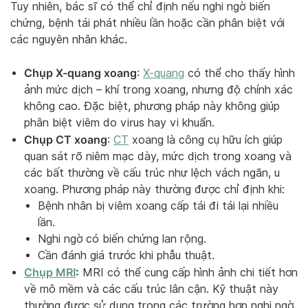
Tuy nhiên, bác sĩ có thể chỉ định nếu nghi ngờ biến
chứng, bệnh tái phát nhiều lần hoặc cần phân biệt với
các nguyên nhân khác.
Chụp X-quang xoang
:
X-quang
có thể cho thấy hình
ảnh mức dịch – khí trong xoang, nhưng độ chính xác
không cao. Đặc biệt, phương pháp này không giúp
phân biệt viêm do virus hay vi khuẩn.
Chụp CT xoang
:
CT
xoang là công cụ hữu ích giúp
quan sát rõ niêm mạc dày, mức dịch trong xoang và
các bất thường về cấu trúc như lệch vách ngăn, u
xoang. Phương pháp này thường được chỉ định khi:
Bệnh nhân bị viêm xoang cấp tái đi tái lại nhiều
lần.
Nghi ngờ có biến chứng lan rộng.
Cần đánh giá trước khi phẫu thuật.
Chụp MRI
:
MRI có thể cung cấp hình ảnh chi tiết hơn
về mô mềm và các cấu trúc lân cận. Kỹ thuật này
thường được sử dụng trong các trường hợp nghi ngờ