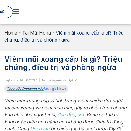
Skip
to
tế
content
Home
-
Tai Mũi Họng
-
Viêm mũi xoang cấp là gì? Triệu
chứng, điều trị và phòng ngừa
Viêm mũi xoang cấp là gì? Triệu
chứng, điều trị và phòng ngừa
Ngày cập nhật:
18/07/25
Tác giả:
Nguyễn Văn Uyên Vi
Theo dõi Docosan trên
Viêm mũi xoang cấp là tình trạng viêm nhiễm đột ngột
tại các xoang và niêm mạc mũi, gây ra nhiều triệu chứng
khó chịu như nghẹt mũi,
đau đầu
,
sốt
. Bệnh có thể tự
khỏi hoặc diễn tiến nặng nếu không được điều trị đúng
cách. Cùng
Docosan
tìm hiểu qua bài viết dưới đây để