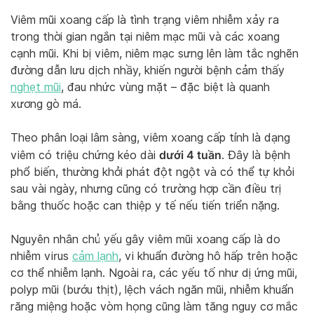
Viêm mũi xoang cấp là tình trạng viêm nhiễm xảy ra
trong thời gian ngắn tại niêm mạc mũi và các xoang
cạnh mũi. Khi bị viêm, niêm mạc sưng lên làm tắc nghẽn
đường dẫn lưu dịch nhầy, khiến người bệnh cảm thấy
nghẹt mũi
, đau nhức vùng mặt – đặc biệt là quanh
xương gò má.
Theo phân loại lâm sàng, viêm xoang cấp tính là dạng
dưới 4 tuần
viêm có triệu chứng kéo dài
. Đây là bệnh
phổ biến, thường khởi phát đột ngột và có thể tự khỏi
sau vài ngày, nhưng cũng có trường hợp cần điều trị
bằng thuốc hoặc can thiệp y tế nếu tiến triển nặng.
Nguyên nhân chủ yếu gây viêm mũi xoang cấp là do
nhiễm virus
cảm lạnh
, vi khuẩn đường hô hấp trên hoặc
cơ thể nhiễm lạnh. Ngoài ra, các yếu tố như dị ứng mũi,
polyp mũi (bướu thịt), lệch vách ngăn mũi, nhiễm khuẩn
răng miệng hoặc vòm họng cũng làm tăng nguy cơ mắc