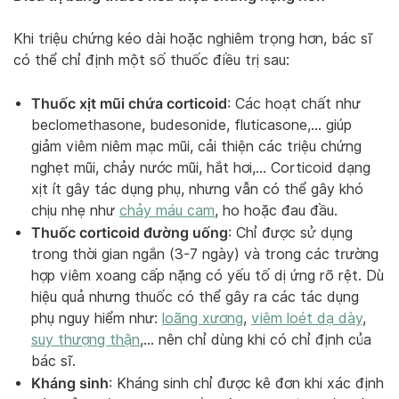
Khi triệu chứng kéo dài hoặc nghiêm trọng hơn, bác sĩ
có thể chỉ định một số thuốc điều trị sau:
Thuốc xịt mũi chứa corticoid
: Các hoạt chất như
beclomethasone, budesonide, fluticasone,… giúp
giảm viêm niêm mạc mũi, cải thiện các triệu chứng
nghẹt mũi, chảy nước mũi, hắt hơi,… Corticoid dạng
xịt ít gây tác dụng phụ, nhưng vẫn có thể gây khó
chịu nhẹ như
chảy máu cam
, ho hoặc đau đầu.
Thuốc corticoid đường uống
: Chỉ được sử dụng
trong thời gian ngắn (3-7 ngày) và trong các trường
hợp viêm xoang cấp nặng có yếu tố dị ứng rõ rệt. Dù
hiệu quả nhưng thuốc có thể gây ra các tác dụng
phụ nguy hiểm như:
loãng xương
,
viêm loét dạ dày
,
suy thượng thận
,… nên chỉ dùng khi có chỉ định của
bác sĩ.
Kháng sinh
: Kháng sinh chỉ được kê đơn khi xác định