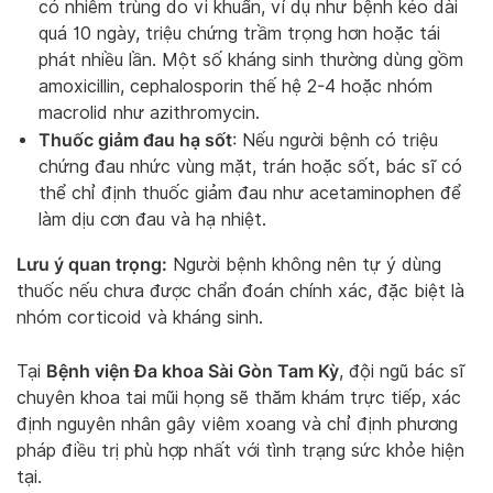
có nhiễm trùng do vi khuẩn, ví dụ như bệnh kéo dài
quá 10 ngày, triệu chứng trầm trọng hơn hoặc tái
phát nhiều lần. Một số kháng sinh thường dùng gồm
amoxicillin, cephalosporin thế hệ 2-4 hoặc nhóm
macrolid như azithromycin.
Thuốc giảm đau hạ sốt
: Nếu người bệnh có triệu
chứng đau nhức vùng mặt, trán hoặc sốt, bác sĩ có
thể chỉ định thuốc giảm đau như acetaminophen để
làm dịu cơn đau và hạ nhiệt.
Lưu ý quan trọng:
Người bệnh không nên tự ý dùng
thuốc nếu chưa được chẩn đoán chính xác, đặc biệt là
nhóm corticoid và kháng sinh.
Bệnh viện Đa khoa Sài Gòn Tam Kỳ
Tại
, đội ngũ bác sĩ
chuyên khoa tai mũi họng sẽ thăm khám trực tiếp, xác
định nguyên nhân gây viêm xoang và chỉ định phương
pháp điều trị phù hợp nhất với tình trạng sức khỏe hiện
tại.