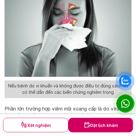
Nếu bệnh do vi khuẩn và không được điều trị đúng cách thì
có thể dẫn đến các biến chứng nghiêm trọng
Phần lớn trường hợp viêm mũi xoang cấp là do virus và
có thể tự khỏi, không gây nguy hiểm cho người bệnh.
Tuy nhiên, nếu bệnh do vi khuẩn và không được điều trị
Xét nghiệm
Đặt lịch khám
đúng cách thì vẫn có thể dẫn đến các biến chứng