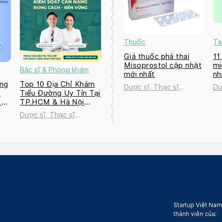
Thuốc
Ta
Giá thuốc phá thai
11
Misoprostol cập nhật
mi
Bác sĩ & Phòng khám
mới nhất
nh
ng
Top 10 Địa Chỉ Khám
Dược sĩ, Thạc sĩ
Dư
a
Tiểu Đường Uy Tín Tại
Nguyễn Thị Thanh Tú
Ng
M
TP.HCM & Hà Nội
2026
Dược sĩ, Thạc sĩ
ú
Nguyễn Thị Thanh Tú
Startup Việt Nam
thành viên của: