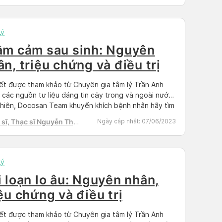
h Tú
Lý
ầm cảm sau sinh: Nguyên
ân, triệu chứng và điều trị
iết được tham khảo từ Chuyên gia tâm lý Trần Anh
 các nguồn tư liệu đáng tin cậy trong và ngoài nước.
hiên, Docosan Team khuyến khích bệnh nhân hãy tìm
t lịch hẹn với bác sĩ có chuyên môn để điều trị
sĩ, Thạc sĩ Nguyễn Thị
Ngày cập nhật:
07/06/2023
Docosan.com Trầm cảm sau sinh là một chứng bệnh
h Tú
Lý
i loạn lo âu: Nguyên nhân,
iệu chứng và điều trị
iết được tham khảo từ Chuyên gia tâm lý Trần Anh