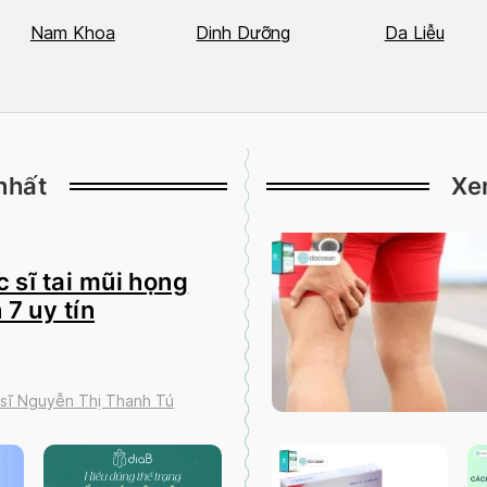
Nam Khoa
Dinh Dưỡng
Da Liễu
nhất
Xe
 sĩ tai mũi họng
 7 uy tín
 sĩ Nguyễn Thị Thanh Tú