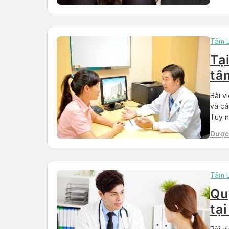
Tâm 
Tạ
tâm
Bài v
và cá
Tuy n
và đặ
Dược 
trên 
Than
Tâm 
Qu
tạ