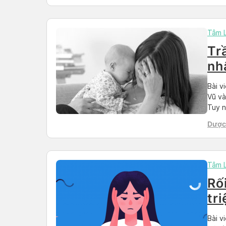
Than
Tâm 
Tr
nh
Bài v
Vũ và
Tuy n
và đặ
Dược 
trên 
Than
[…]
Tâm 
Rố
tr
Bài v