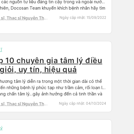
 các nguồn tư liệu đáng tin cậy trong và ngoài nước.
hiên, Docosan Team khuyến khích bệnh nhân hãy tìm
t lịch hẹn với bác sĩ có chuyên môn để điều trị
sĩ, Thạc sĩ Nguyễn Thị
Ngày cập nhật:
15/09/2022
Docosan.com Lo lắng là một cảm xúc bình thường […]
h Tú
ĩ
p 10 chuyên gia tâm lý điều
 giỏi, uy tín, hiệu quả
hương tâm lý diễn ra trong một thời gian dài có thể
ến những bệnh lý phức tạp như trầm cảm, rối loạn lo
ang chấn tâm lý…gây ảnh hưởng đến cả tinh thần và
hất của người bệnh. Các chuyên gia tâm lý thường
sĩ, Thạc sĩ Nguyễn Thị
Ngày cập nhật:
04/10/2024
cấp các dịch vụ tâm […]
h Tú
Lý