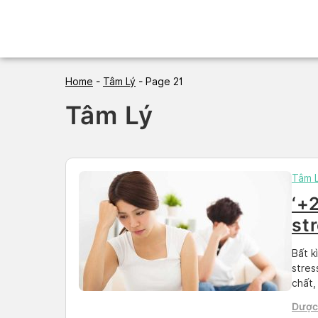
Skip
to
content
Home
-
Tâm Lý
-
Page 21
Tâm Lý
Tâm 
‘+
st
Bất k
stres
chất,
các d
Dược 
quá n