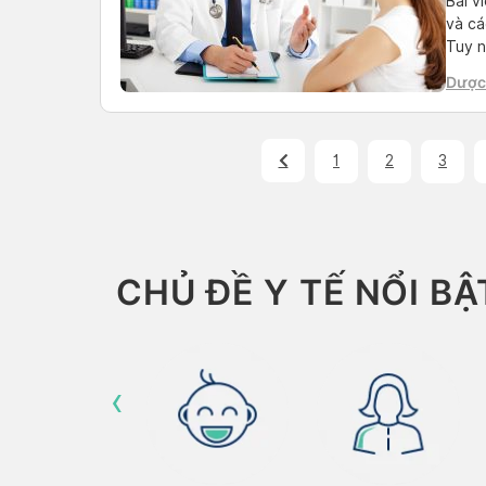
Bài v
và cá
Tuy n
và đặ
Dược 
trên 
Than
1
2
3
CHỦ ĐỀ Y TẾ NỔI BẬ
‹