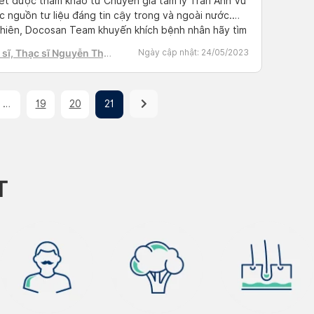
iết được tham khảo từ Chuyên gia tâm lý Trần Anh Vũ
c nguồn tư liệu đáng tin cậy trong và ngoài nước.
hiên, Docosan Team khuyến khích bệnh nhân hãy tìm
t lịch hẹn với bác sĩ có chuyên môn để điều trị
sĩ, Thạc sĩ Nguyễn Thị
Ngày cập nhật:
24/05/2023
Doctor có sẵn. Mặc dù quá trình […]
h Tú
…
19
20
21
T