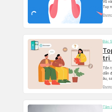
Vũ và
Tuy n
và đặ
Dược 
trên 
Than
Bác S
To
trị
Tổn t
dẫn đ
âu, s
thể c
Dược 
cung 
Than
Tâm 