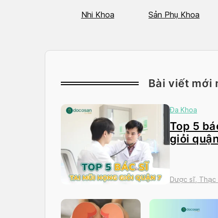
Hô Hấp
Nhi Khoa
Sản Phụ Khoa
Bài viết mới 
Đa Khoa
Top 5 bác
giỏi quận
Dược sĩ, Thạc