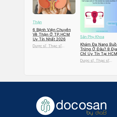
Thận
6 Bệnh Viện Chuyên
Về Thận Ở TP.HCM
Sản Phụ Khoa
Uy Tín Nhất 2026
Khám Đa Nang Buồ
Dược sĩ, Thạc sĩ
Trứng Ở Đâu? 8 Đị
Nguyễn Thị Thanh Tú
Chỉ Uy Tín Tại HC
và Hà Nội 2026
Dược sĩ, Thạc sĩ
Nguyễn Thị Thanh T