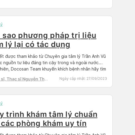
Lý
i sao phương pháp trị liệu
 lý lại có tác dụng
iết được tham khảo từ Chuyên gia tâm lý Trần Anh Vũ
c nguồn tư liệu đáng tin cậy trong và ngoài nước.
hiên, Docosan Team khuyến khích bệnh nhân hãy tìm
t lịch hẹn với bác sĩ có chuyên môn để điều trị
sĩ, Thạc sĩ Nguyễn Thị
Ngày cập nhật:
27/09/2023
Doctor có sẵn. Khi gặp một vấn […]
h Tú
Lý
y trình khám tâm lý chuẩn
i các phòng khám uy tín