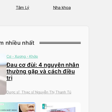
Tâm Lý
Nha khoa
Nhãn Khoa
m nhiều nhất
Cơ - Xương - Khớp
Đau cơ đùi: 4 nguyên nhân
thường gặp và cách điều
trị
Dược sĩ, Thạc sĩ Nguyễn Thị Thanh Tú