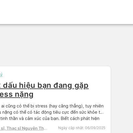
Lý
2 dấu hiệu bạn đang gặp
ress nặng
ì ai cũng có thể bị stress (hay căng thẳng), tuy nhiên
s nặng có thể có tác động tiêu cực đến sức khỏe thể
 tinh thần và cảm xúc của bạn. Biết cách phát hiện
ấu hiệu và triệu chứng cho thấy bạn đang bị stress
sĩ, Thạc sĩ Nguyễn Thị
Ngày cập nhật:
06/09/2025
hiều có thể giúp […]