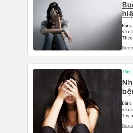
Bu
hi
vấ
Bài v
và cá
Theo 
loạt 
Dược 
nghĩ 
Than
Tâm 
Nh
bệ
Bài v
và cá
Tuy n
và đặ
Dược 
một c
Than