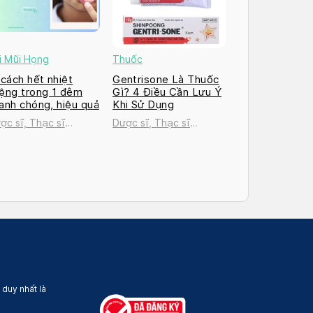
i Mũi Họng
Thuốc
 cách hết nhiệt
Gentrisone Là Thuốc
ệng trong 1 đêm
Gì? 4 Điều Cần Lưu Ý
anh chóng, hiệu quả
Khi Sử Dụng
ợc sĩ, Thạc sĩ
Dược sĩ, Thạc sĩ
uyễn Thị Thanh Tú
Nguyễn Thị Thanh Tú
 duy nhất là