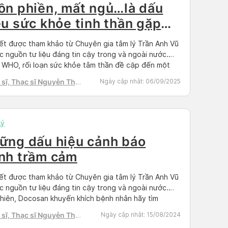
ồn phiền, mất ngủ…là dấu
ệu sức khỏe tinh thần gặp
n đề
iết được tham khảo từ Chuyên gia tâm lý Trần Anh Vũ
c nguồn tư liệu đáng tin cậy trong và ngoài nước.
WHO, rối loạn sức khỏe tâm thần đề cập đến một
các tình trạng rối loạn ảnh hưởng đến tâm trạng, suy
sĩ, Thạc sĩ Nguyễn Thị
Ngày cập nhật:
06/09/2025
và hành vi của bạn. […]
h Tú
Lý
ững dấu hiệu cảnh báo
nh trầm cảm
iết được tham khảo từ Chuyên gia tâm lý Trần Anh Vũ
c nguồn tư liệu đáng tin cậy trong và ngoài nước.
hiên, Docosan khuyến khích bệnh nhân hãy tìm
t lịch hẹn bác sĩ có chuyên môn để điều trị. Theo
sĩ, Thạc sĩ Nguyễn Thị
Ngày cập nhật:
15/08/2024
ông bố của Tổ chức Y tế Thế giới […]
h Tú