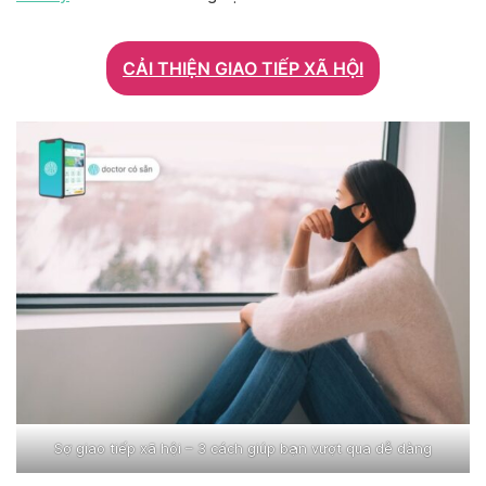
CẢI THIỆN GIAO TIẾP XÃ HỘI
Sợ giao tiếp xã hội – 3 cách giúp bạn vượt qua dễ dàng