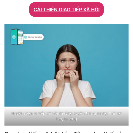
CẢI THIỆN GIAO TIẾP XÃ HỘI
Người sợ giao tiếp xã hội thường xuyên trong trạng thái sợ
hãi, lo lắng