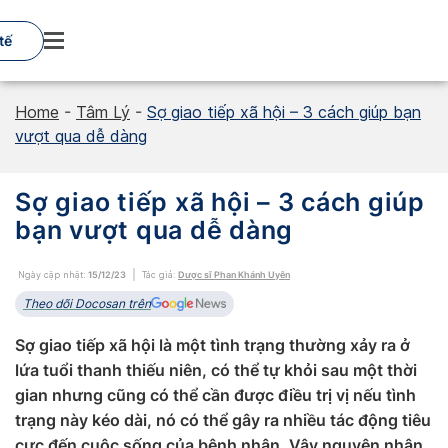
Skip
to
tế
content
Home
-
Tâm Lý
-
Sợ giao tiếp xã hội – 3 cách giúp bạn
vượt qua dễ dàng
Sợ giao tiếp xã hội – 3 cách giúp
bạn vượt qua dễ dàng
Ngày cập nhật:
15/12/23
Tác giả:
Dược sĩ Phan Khánh Uyên
Theo dõi Docosan trên
Sợ giao tiếp xã hội là một tình trạng thường xảy ra ở
lứa tuổi thanh thiếu niên, có thể tự khỏi sau một thời
gian nhưng cũng có thể cần được điều trị vị nếu tình
trạng này kéo dài, nó có thể gây ra nhiều tác động tiêu
cực đến cuộc sống của bệnh nhân. Vậy nguyên nhân