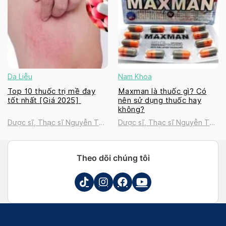
Da Liễu
Nam Khoa
Top 10 thuốc trị mề đay
Maxman là thuốc gì? Có
tốt nhất [Giá 2025]
nên sử dụng thuốc hay
không?
Dược sĩ, Thạc sĩ Nguyễn Thị
Dược sĩ, Thạc sĩ Nguyễn Thị
Thanh Tú
Thanh Tú
Theo dõi chúng tôi