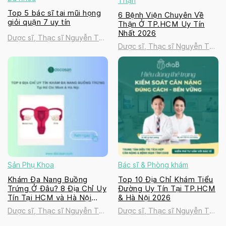
Thận
Top 5 bác sĩ tai mũi họng
6 Bệnh Viện Chuyên Về
giỏi quận 7 uy tín
Thận Ở TP.HCM Uy Tín
Nhất 2026
Dược sĩ, Thạc sĩ Nguyễn Thị
Dược sĩ, Thạc sĩ Nguyễn Thị
Thanh Tú
Thanh Tú
Sản Phụ Khoa
Bác sĩ & Phòng khám
Khám Đa Nang Buồng
Top 10 Địa Chỉ Khám Tiểu
Trứng Ở Đâu? 8 Địa Chỉ Uy
Đường Uy Tín Tại TP.HCM
Tín Tại HCM và Hà Nội
& Hà Nội 2026
2026
Dược sĩ, Thạc sĩ Nguyễn Thị
Dược sĩ, Thạc sĩ Nguyễn Thị
Thanh Tú
Thanh Tú