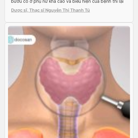
bướu cổ ở phụ nữ khá cao và biểu hiện của bệnh thì lại
âm thầm từ từ. Vậy các chị em phụ nữ cần lưu ý những
Dược sĩ, Thạc sĩ Nguyễn Thị Thanh Tú
dấu hiệu […]