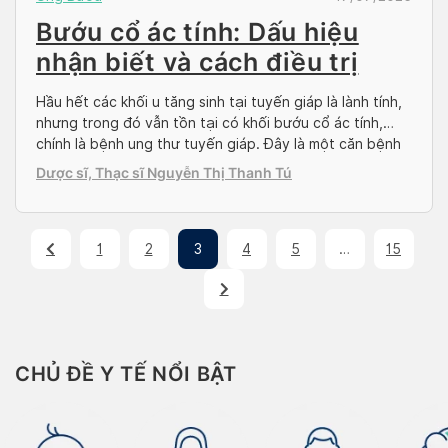
Bướu cổ ác tính: Dấu hiệu
nhận biết và cách điều trị
Hầu hết các khối u tăng sinh tại tuyến giáp là lành tính,
nhưng trong đó vẫn tồn tại có khối bướu cổ ác tính,
chính là bệnh ung thư tuyến giáp. Đây là một căn bệnh
có mức độ nguy hiểm cao nên khi bạn có các triệu
Dược sĩ, Thạc sĩ Nguyễn Thị Thanh Tú
chứng của bệnh hay đi khám […]
1
2
3
4
5
…
15
CHỦ ĐỀ Y TẾ NỔI BẬT