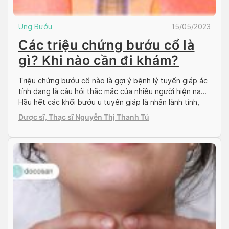
Ung Bướu
15/05/2023
Các triệu chứng bướu cổ là
gì? Khi nào cần đi khám?
Triệu chứng bướu cổ nào là gợi ý bệnh lý tuyến giáp ác
tính đang là câu hỏi thắc mắc của nhiều người hiện nay.
Hầu hết các khối bướu u tuyến giáp là nhân lành tính,
nhưng trong đó có thể gặp khoảng 5% là các nhân giáp
Dược sĩ, Thạc sĩ Nguyễn Thị Thanh Tú
ác tính (gọi là ung thư […]