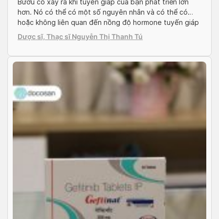
Bướu cổ xảy ra khi tuyến giáp của bạn phát triển lớn
hơn. Nó có thể có một số nguyên nhân và có thể có
hoặc không liên quan đến nồng độ hormone tuyến giáp
bất thường. Để hiểu rõ hơn về nguyên nhân gây bệnh
Dược sĩ, Thạc sĩ Nguyễn Thị Thanh Tú
và các phương pháp điều trị, mời bạn đọc […]