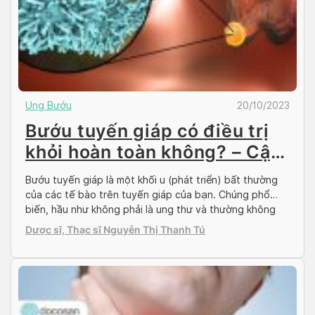
Ung Bướu
20/10/2023
Bướu tuyến giáp có điều trị
khỏi hoàn toàn không? – Cập
nhật 2023
Bướu tuyến giáp là một khối u (phát triển) bất thường
của các tế bào trên tuyến giáp của bạn. Chúng phổ
biến, hầu như không phải là ung thư và thường không
gây ra triệu chứng. Trong một số trường hợp hiếm hoi,
Dược sĩ, Thạc sĩ Nguyễn Thị Thanh Tú
chúng là ung thư. Để hiểu rõ hơn về bệnh lý […]