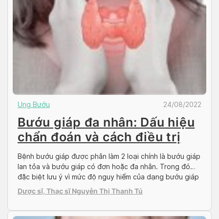
Ung Bướu
24/08/2022
Bướu giáp đa nhân: Dấu hiệu
chẩn đoán và cách điều trị
Bệnh bướu giáp được phân làm 2 loại chính là bướu giáp
lan tỏa và bướu giáp có đơn hoặc đa nhân. Trong đó
đặc biệt lưu ý vì mức độ nguy hiểm của dạng bướu giáp
đa nhân. Người bệnh cần phải được phát hiện và điều trị
Dược sĩ, Thạc sĩ Nguyễn Thị Thanh Tú
kịp thời, nếu không sẽ gây […]