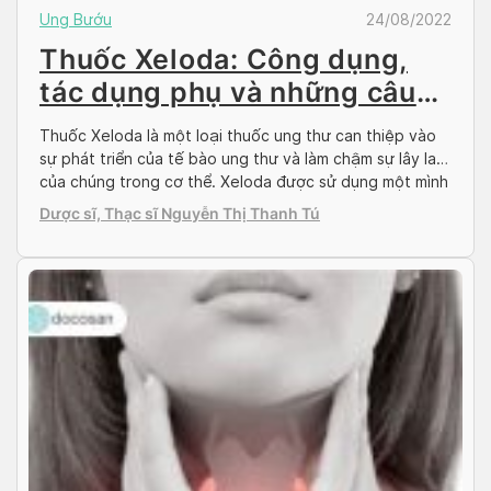
Ung Bướu
24/08/2022
Thuốc Xeloda: Công dụng,
tác dụng phụ và những câu
hỏi thường gặp
Thuốc Xeloda là một loại thuốc ung thư can thiệp vào
sự phát triển của tế bào ung thư và làm chậm sự lây lan
của chúng trong cơ thể. Xeloda được sử dụng một mình
hoặc kết hợp hóa trị liệu để điều trị ung thư ruột kết,
Dược sĩ, Thạc sĩ Nguyễn Thị Thanh Tú
ung thư vú hoặc ung thư […]