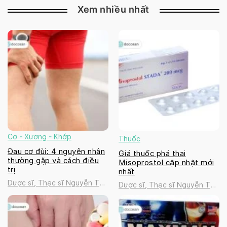
Xem nhiều nhất
Cơ - Xương - Khớp
Thuốc
Đau cơ đùi: 4 nguyên nhân
Giá thuốc phá thai
thường gặp và cách điều
Misoprostol cập nhật mới
trị
nhất
Dược sĩ, Thạc sĩ Nguyễn Thị
Dược sĩ, Thạc sĩ Nguyễn Thị
Thanh Tú
Thanh Tú