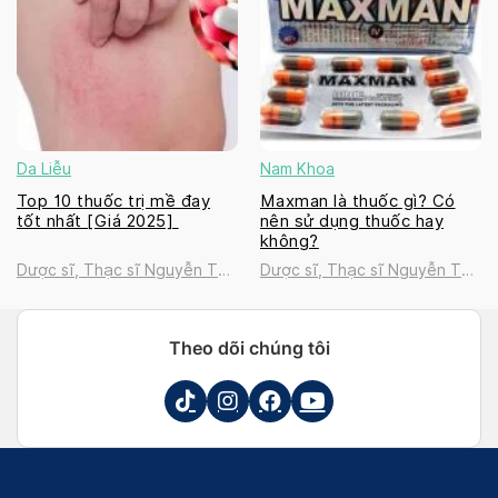
Da Liễu
Nam Khoa
Top 10 thuốc trị mề đay
Maxman là thuốc gì? Có
tốt nhất [Giá 2025]
nên sử dụng thuốc hay
không?
Dược sĩ, Thạc sĩ Nguyễn Thị
Dược sĩ, Thạc sĩ Nguyễn Thị
Thanh Tú
Thanh Tú
Theo dõi chúng tôi