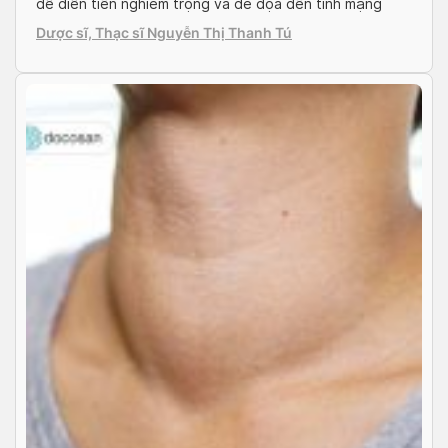
dễ diễn tiến nghiêm trọng và đe dọa đến tính mạng
bệnh nhân. Vậy những biểu hiện ung thư vòm họng là
Dược sĩ, Thạc sĩ Nguyễn Thị Thanh Tú
gì? Dấu hiệu ung thư vòm họng […]