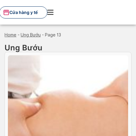
Skip
to
Cửa hàng y tế
content
Home
-
Ung Bướu
-
Page 13
Ung Bướu