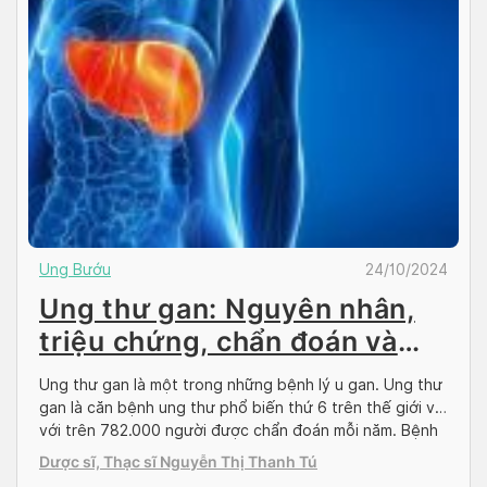
Ung Bướu
24/10/2024
Ung thư gan: Nguyên nhân,
triệu chứng, chẩn đoán và
điều trị
Ung thư gan là một trong những bệnh lý u gan. Ung thư
gan là căn bệnh ung thư phổ biến thứ 6 trên thế giới với
với trên 782.000 người được chẩn đoán mỗi năm. Bệnh
gặp ở mọi quốc gia, mọi chủng tộc. Cùng Docosan tìm
Dược sĩ, Thạc sĩ Nguyễn Thị Thanh Tú
hiểu về căn bệnh nguy hiểm này […]