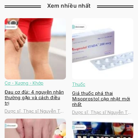
Xem nhiều nhất
Cơ - Xương - Khớp
Thuốc
Đau cơ đùi: 4 nguyên nhân
Giá thuốc phá thai
thường gặp và cách điều
Misoprostol cập nhật mới
trị
nhất
Dược sĩ, Thạc sĩ Nguyễn Thị
Dược sĩ, Thạc sĩ Nguyễn Thị
Thanh Tú
Thanh Tú