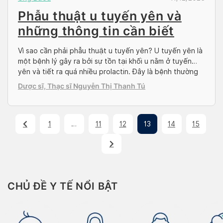
Phẫu thuật u tuyến yên và
những thông tin cần biết
Vì sao cần phải phẫu thuật u tuyến yên? U tuyến yên là
một bệnh lý gây ra bởi sự tồn tại khối u nằm ở tuyến
yên và tiết ra quá nhiều prolactin. Đây là bệnh thường
gặp nhất của các bệnh lý u nội tiết tố phát triển trong
Dược sĩ, Thạc sĩ Nguyễn Thị Thanh Tú
tuyến yên. Bệnh lý […]
1
…
11
12
13
14
15
CHỦ ĐỀ Y TẾ NỔI BẬT