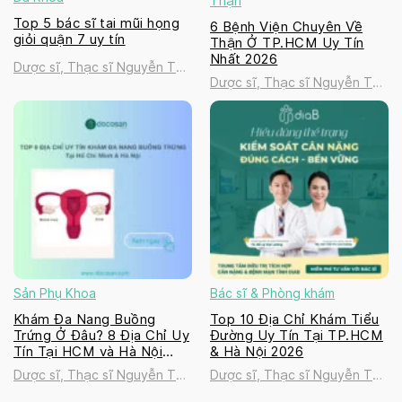
Thận
Top 5 bác sĩ tai mũi họng
6 Bệnh Viện Chuyên Về
giỏi quận 7 uy tín
Thận Ở TP.HCM Uy Tín
Nhất 2026
Dược sĩ, Thạc sĩ Nguyễn Thị
Dược sĩ, Thạc sĩ Nguyễn Thị
Thanh Tú
Thanh Tú
Sản Phụ Khoa
Bác sĩ & Phòng khám
Khám Đa Nang Buồng
Top 10 Địa Chỉ Khám Tiểu
Trứng Ở Đâu? 8 Địa Chỉ Uy
Đường Uy Tín Tại TP.HCM
Tín Tại HCM và Hà Nội
& Hà Nội 2026
2026
Dược sĩ, Thạc sĩ Nguyễn Thị
Dược sĩ, Thạc sĩ Nguyễn Thị
Thanh Tú
Thanh Tú