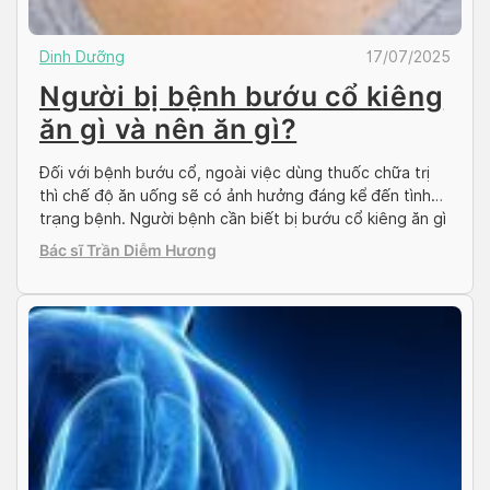
Dinh Dưỡng
17/07/2025
Người bị bệnh bướu cổ kiêng
ăn gì và nên ăn gì?
Đối với bệnh bướu cổ, ngoài việc dùng thuốc chữa trị
thì chế độ ăn uống sẽ có ảnh hưởng đáng kể đến tình
trạng bệnh. Người bệnh cần biết bị bướu cổ kiêng ăn gì
và nên ăn gì để đẩy lùi và ngăn chặn bệnh tái phát. Hãy
Bác sĩ Trần Diễm Hương
cùng Docosan tìm hiểu trong […]