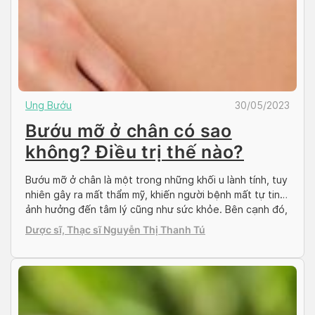
Ung Bướu
30/05/2023
Bướu mỡ ở chân có sao
không? Điều trị thế nào?
Bướu mỡ ở chân là một trong những khối u lành tính, tuy
nhiên gây ra mất thẩm mỹ, khiến người bệnh mất tự tin,
ảnh hưởng đến tâm lý cũng như sức khỏe. Bên cạnh đó,
bệnh nhân không nên chủ quan, mà cần hiểu đúng về
Dược sĩ, Thạc sĩ Nguyễn Thị Thanh Tú
tình trạng sức khỏe của mình. Bài […]