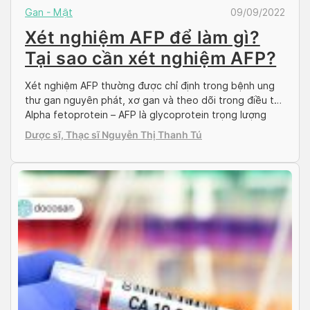
Gan - Mật
09/09/2022
Xét nghiệm AFP để làm gì?
Tại sao cần xét nghiệm AFP?
Xét nghiệm AFP thường được chỉ định trong bệnh ung
thư gan nguyên phát, xơ gan và theo dõi trong điều trị.
Alpha fetoprotein – AFP là glycoprotein trọng lượng
phân tử 70 000 Daltons, được sản xuất bởi túi noãn, tế
Dược sĩ, Thạc sĩ Nguyễn Thị Thanh Tú
bào gan chưa biệt hóa và đường tiêu hóa của bào thai.
Bài […]