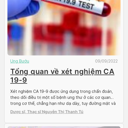
Ung Bướu
09/09/2022
Tổng quan về xét nghiệm CA
19-9
Xét nghiệm CA 19-9 được ứng dụng trong chẩn đoán,
theo dõi điều trị một số bệnh ung thư ở các cơ quan
trong cơ thể, chẳng hạn như dạ dày, tuỵ đường mật và
một số rối loạn không phải ung thư (xơ gan, viêm tụy,
Dược sĩ, Thạc sĩ Nguyễn Thị Thanh Tú
sỏi mật v.v.). Để hiểu rõ hơn về […]