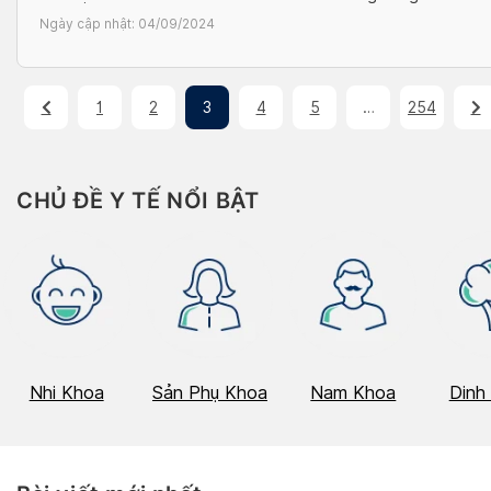
trị bệnh cảm để đảm bảo rút ngắn thời gian mắc bệnh. Cùng
Ngày cập nhật:
04/09/2024
Docosan tìm hiểu chi tiết […]
1
2
3
4
5
…
254
CHỦ ĐỀ Y TẾ NỔI BẬT
Nhi Khoa
Sản Phụ Khoa
Nam Khoa
Dinh