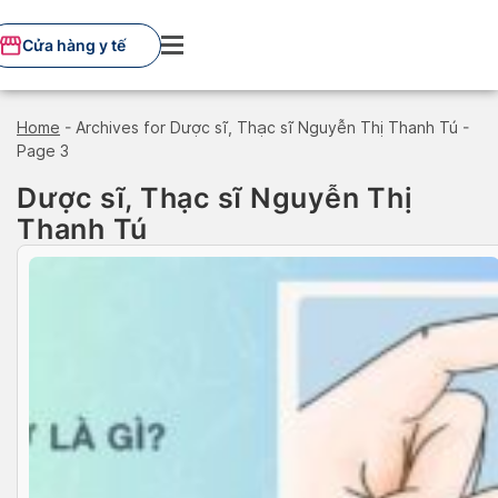
Skip
to
Cửa hàng y tế
content
Home
-
Archives for Dược sĩ, Thạc sĩ Nguyễn Thị Thanh Tú
-
Page 3
Dược sĩ, Thạc sĩ Nguyễn Thị
Thanh Tú