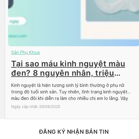
Sản Phụ Khoa
Tại sao máu kinh nguyệt màu
đen? 8 nguyên nhân, triệu
chứng
Kinh nguyệt là hiện tượng sinh lý bình thường ở phụ nữ
trong độ tuổi sinh sản. Tuy nhiên, tình trạng kinh nguyệt
màu đen đôi khi diễn ra làm cho nhiều chị em lo lắng. Vậy
kinh nguyệt màu đen liệu có phải là dấu hiệu cảnh báo một
Ngày cập nhật:
29/06/2025
tình trạng bệnh lý nguy […]
ĐĂNG KÝ NHẬN BẢN TIN