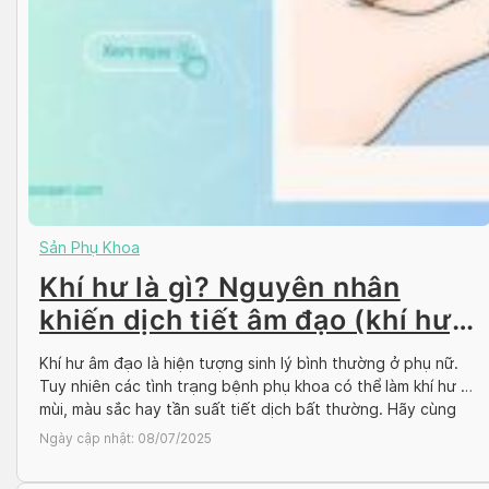
Sản Phụ Khoa
Khí hư là gì? Nguyên nhân
khiến dịch tiết âm đạo (khí hư)
bất thường
Khí hư âm đạo là hiện tượng sinh lý bình thường ở phụ nữ.
Tuy nhiên các tình trạng bệnh phụ khoa có thể làm khí hư có
mùi, màu sắc hay tần suất tiết dịch bất thường. Hãy cùng
Docosan tìm hiểu cách nhận biết khí hư bất thường và các
Ngày cập nhật:
08/07/2025
nguyên nhân dẫn […]