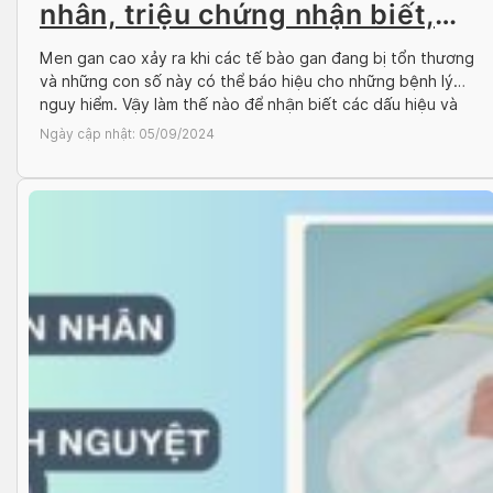
nhân, triệu chứng nhận biết,
cách điều trị
Men gan cao xảy ra khi các tế bào gan đang bị tổn thương
và những con số này có thể báo hiệu cho những bệnh lý
nguy hiểm. Vậy làm thế nào để nhận biết các dấu hiệu và
mức độ ảnh hưởng của men gan cao cũng như tìm hiểu về
Ngày cập nhật:
05/09/2024
phác đồ […]