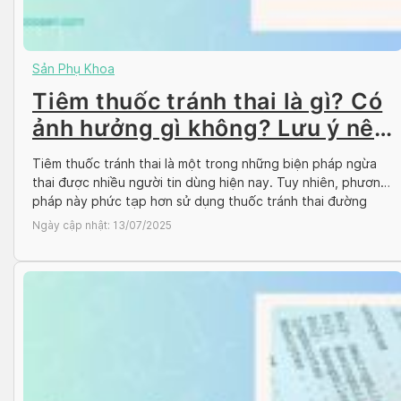
Sản Phụ Khoa
Tiêm thuốc tránh thai là gì? Có
ảnh hưởng gì không? Lưu ý nên
biết
Tiêm thuốc tránh thai là một trong những biện pháp ngừa
thai được nhiều người tin dùng hiện nay. Tuy nhiên, phương
pháp này phức tạp hơn sử dụng thuốc tránh thai đường
uống nên đòi hỏi người dùng trang bị kiến thức kĩ càng.
Ngày cập nhật:
13/07/2025
Cùng Docosan tìm hiểu thông qua bài viết dưới đây […]