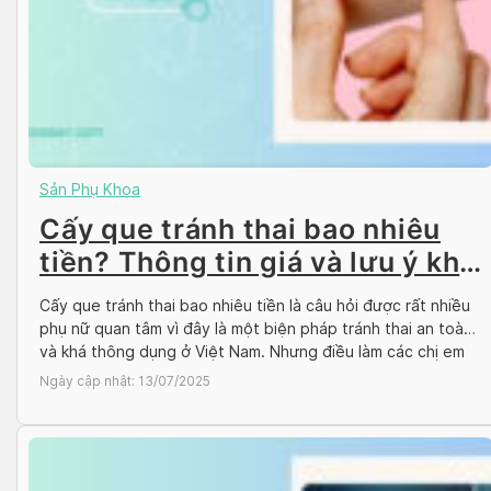
Sản Phụ Khoa
Cấy que tránh thai bao nhiêu
tiền? Thông tin giá và lưu ý khi
cấy
Cấy que tránh thai bao nhiêu tiền là câu hỏi được rất nhiều
phụ nữ quan tâm vì đây là một biện pháp tránh thai an toàn
và khá thông dụng ở Việt Nam. Nhưng điều làm các chị em
băn khoăn hơn cả vẫn là giá cả của việc cấy que và nơi nào
Ngày cập nhật:
13/07/2025
[…]