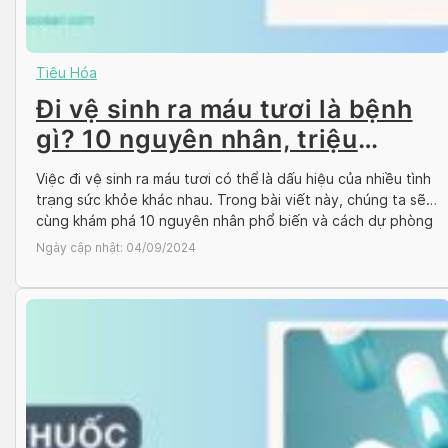
Tiêu Hóa
Đi vệ sinh ra máu tươi là bệnh
gì? 10 nguyên nhân, triệu
chứng
Việc đi vệ sinh ra máu tươi có thể là dấu hiệu của nhiều tình
trạng sức khỏe khác nhau. Trong bài viết này, chúng ta sẽ
cùng khám phá 10 nguyên nhân phổ biến và cách dự phòng
tình trạng này cùng với Docosan nhé! Đi vệ sinh ra máu tươi
Ngày cập nhật:
04/09/2024
là gì? Đi […]