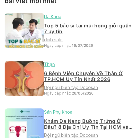
Bài viết mới nhất
Đa Khoa
Top 5 bác sĩ tai mũi họng giỏi quận
7 uy tín
diab sale
Ngày cập nhật:
16/07/2026
Thận
6 Bệnh Viện Chuyên Về Thận Ở
TP.HCM Uy Tín Nhất 2026
Đội ngũ biên tập Docosan
Ngày cập nhật:
26/05/2026
Sản Phụ Khoa
Khám Đa Nang Buồng Trứng Ở
Đâu? 8 Địa Chỉ Uy Tín Tại HCM và
Hà Nội 2026
Đội ngũ biên tập Docosan