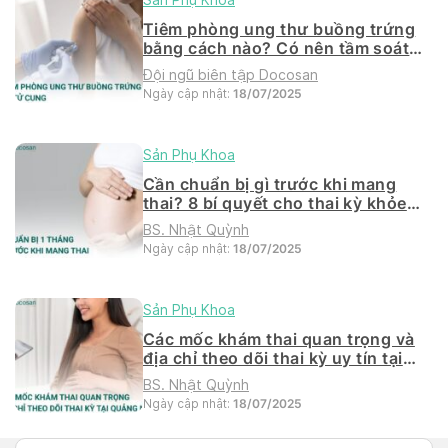
Tiêm phòng ung thư buồng trứng
bằng cách nào? Có nên tầm soát
khi tiêm
Đội ngũ biên tập Docosan
Ngày cập nhật:
18/07/2025
Sản Phụ Khoa
Cần chuẩn bị gì trước khi mang
thai? 8 bí quyết cho thai kỳ khỏe
mạnh
BS. Nhật Quỳnh
Ngày cập nhật:
18/07/2025
Sản Phụ Khoa
Các mốc khám thai quan trọng và
địa chỉ theo dõi thai kỳ uy tín tại
Quảng Nam
BS. Nhật Quỳnh
Ngày cập nhật:
18/07/2025