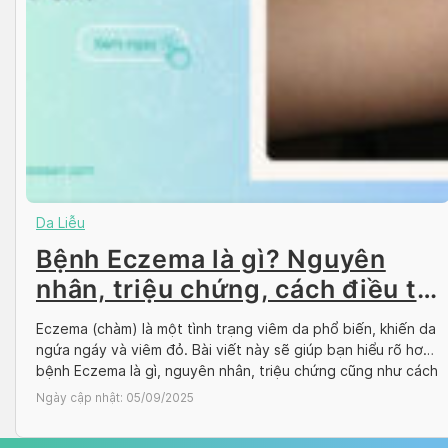
Da Liễu
Bệnh Eczema là gì? Nguyên
nhân, triệu chứng, cách điều trị
chàm
Eczema (chàm) là một tình trạng viêm da phổ biến, khiến da
ngứa ngáy và viêm đỏ. Bài viết này sẽ giúp bạn hiểu rõ hơn
bệnh Eczema là gì, nguyên nhân, triệu chứng cũng như cách
điều trị hiệu quả. Giới thiệu về Eczema (chàm) Bệnh chàm là
Ngày cập nhật:
05/09/2025
gì? Bệnh chàm (hay còn gọi […]