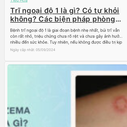
Tiêu Hóa
Trĩ ngoại độ 1 là gì? Có tự khỏi
không? Các biện pháp phòng
ngừa
Bệnh trĩ ngoại độ 1 là giai đoạn bệnh nhẹ nhất, búi trĩ vẫn
còn rất nhỏ, triệu chứng chưa rõ rệt và chưa gây ảnh hưởng
nhiều đến sức khỏe. Tuy nhiên, nếu không được điều trị kịp
thời thì bệnh trĩ ngoại có thể tiến triển thành các biến
Ngày cập nhật:
05/09/2024
chứng nguy hiểm như […]