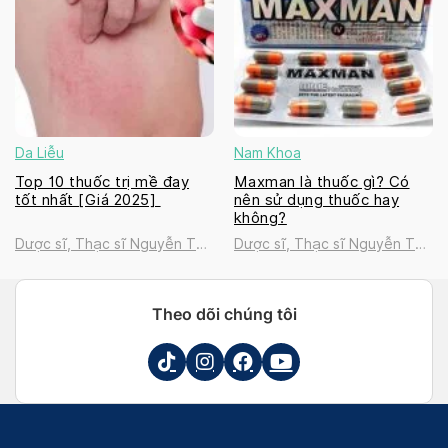
Da Liễu
Nam Khoa
Top 10 thuốc trị mề đay
Maxman là thuốc gì? Có
tốt nhất [Giá 2025]
nên sử dụng thuốc hay
không?
Dược sĩ, Thạc sĩ Nguyễn Thị
Dược sĩ, Thạc sĩ Nguyễn Thị
Thanh Tú
Thanh Tú
Theo dõi chúng tôi