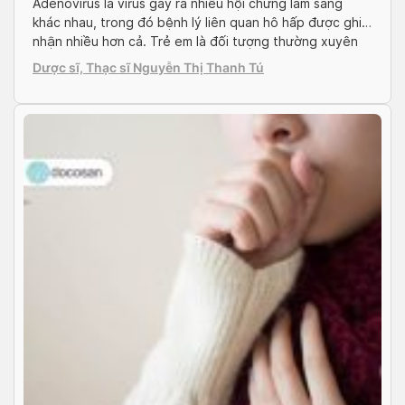
Adenovirus là virus gây ra nhiều hội chứng lâm sàng
khác nhau, trong đó bệnh lý liên quan hô hấp được ghi
nhận nhiều hơn cả. Trẻ em là đối tượng thường xuyên
nhiễm virus. Cùng Docosan tìm hiểu về loại virus này qua
Dược sĩ, Thạc sĩ Nguyễn Thị Thanh Tú
bài viết sau. Adenovirus gây bệnh gì? Adenovirus là
một nhóm […]