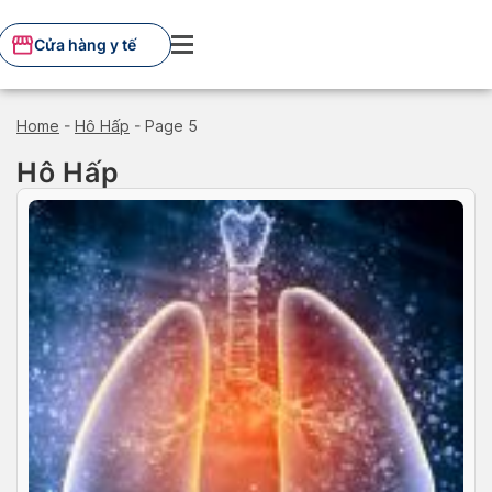
Skip
to
Cửa hàng y tế
content
Home
-
Hô Hấp
-
Page 5
Hô Hấp