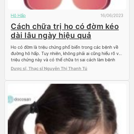
Hô Hấp
16/06/2023
Cách chữa trị ho có đờm kéo
dài lâu ngày hiệu quả
Ho có đờm là triệu chứng phổ biến trong các bệnh về
đường hô hấp. Tuy nhiên, không phải ai cũng hiểu rõ về
triệu chứng này và có thể chữa trị sai cách làm bệnh
kéo dài, trầm trọng hơn. Do đó hãy cùng Doctor có sẵn
Dược sĩ, Thạc sĩ Nguyễn Thị Thanh Tú
tìm hiểu về triệu chứng ho đờm […]