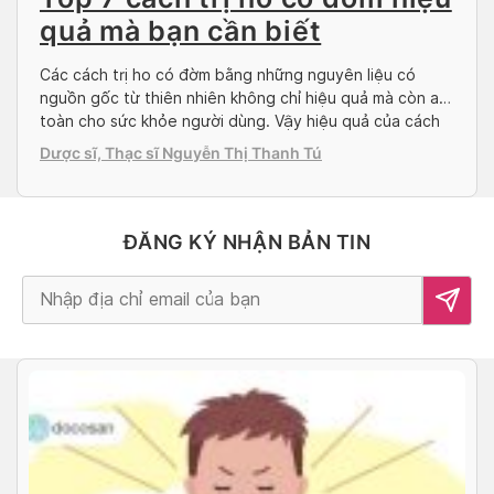
quả mà bạn cần biết
Các cách trị ho có đờm bằng những nguyên liệu có
nguồn gốc từ thiên nhiên không chỉ hiệu quả mà còn an
toàn cho sức khỏe người dùng. Vậy hiệu quả của cách
trị đờm là gì? Có bao nhiêu cách chữa ho có đờm? Hãy
Dược sĩ, Thạc sĩ Nguyễn Thị Thanh Tú
cùng Doctor có sẵn tìm hiểu trong bài viết dưới […]
ĐĂNG KÝ NHẬN BẢN TIN
Alternative: