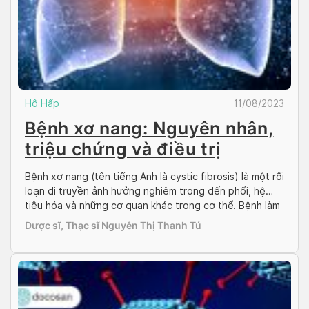
Hô Hấp
11/08/2023
Bệnh xơ nang: Nguyên nhân,
triệu chứng và điều trị
Bệnh xơ nang (tên tiếng Anh là cystic fibrosis) là một rối
loạn di truyền ảnh hưởng nghiêm trọng đến phổi, hệ
tiêu hóa và những cơ quan khác trong cơ thể. Bệnh làm
ảnh hưởng nghiêm trọng đến chất lượng cuộc sống của
Dược sĩ, Thạc sĩ Nguyễn Thị Thanh Tú
người bệnh. Hãy cùng Doctor có sẵn tìm hiểu rõ hơn […]