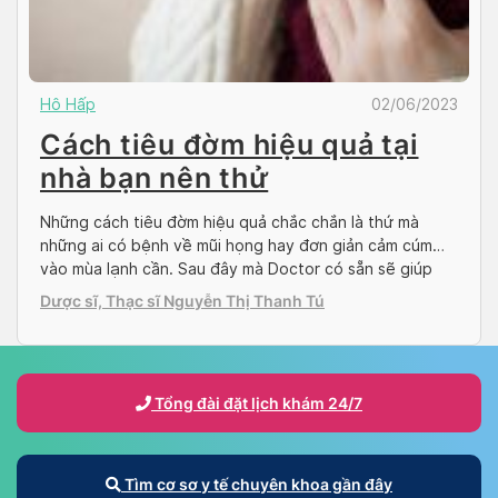
Hô Hấp
02/06/2023
Cách tiêu đờm hiệu quả tại
nhà bạn nên thử
Những cách tiêu đờm hiệu quả chắc chắn là thứ mà
những ai có bệnh về mũi họng hay đơn giản cảm cúm
vào mùa lạnh cần. Sau đây mà Doctor có sẵn sẽ giúp
bạn tiêu đờm nhanh chóng tại nhà. Nguyên nhân nào
Dược sĩ, Thạc sĩ Nguyễn Thị Thanh Tú
gây ra đờm? Đờm là chất đặc dính bám quanh […]
Tổng đài đặt lịch khám 24/7
Tìm cơ sơ y tế chuyên khoa gần đây