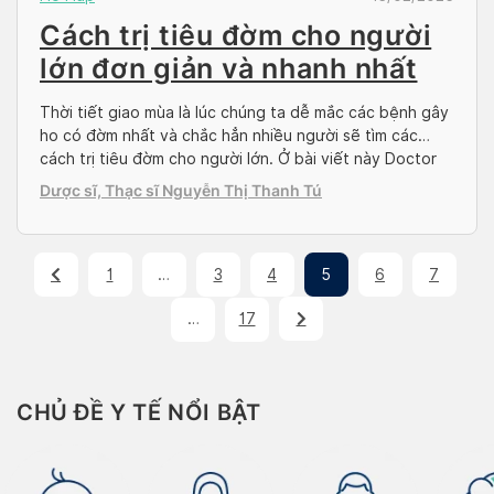
Cách trị tiêu đờm cho người
lớn đơn giản và nhanh nhất
Thời tiết giao mùa là lúc chúng ta dễ mắc các bệnh gây
ho có đờm nhất và chắc hẳn nhiều người sẽ tìm các
cách trị tiêu đờm cho người lớn. Ở bài viết này Doctor
có sẵn sẽ hướng dẫn các bạn một số cách trị ho có
Dược sĩ, Thạc sĩ Nguyễn Thị Thanh Tú
đờm vừa dễ thực hiện […]
1
…
3
4
5
6
7
…
17
CHỦ ĐỀ Y TẾ NỔI BẬT