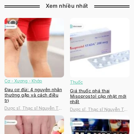
Xem nhiều nhất
Cơ - Xương - Khớp
Thuốc
Đau cơ đùi: 4 nguyên nhân
Giá thuốc phá thai
thường gặp và cách điều
Misoprostol cập nhật mới
trị
nhất
Dược sĩ, Thạc sĩ Nguyễn Thị
Dược sĩ, Thạc sĩ Nguyễn Thị
Thanh Tú
Thanh Tú