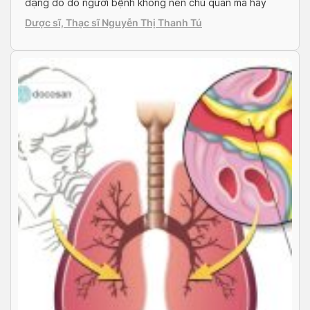
dạng do đó người bệnh không nên chủ quan mà hãy
đọc bài viết dưới đây của Doctor có sẵn để biết tại sao
Dược sĩ, Thạc sĩ Nguyễn Thị Thanh Tú
mình lại bị như vậy và nên làm gì […]