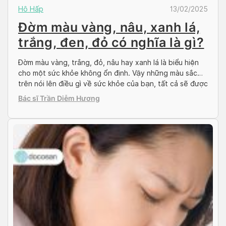
Hô Hấp
13/02/2025
Đờm màu vàng, nâu, xanh lá,
trắng, đen, đỏ có nghĩa là gì?
Đờm màu vàng, trắng, đỏ, nâu hay xanh lá là biểu hiện
cho một sức khỏe không ổn định. Vậy những màu sắc
trên nói lên điều gì về sức khỏe của bạn, tất cả sẽ được
Doctor có sẵn giải đáp trong bài viết sau đây. Bài viết
Bác sĩ Trần Diễm Hương
được tham khảo ý kiến chuyên […]