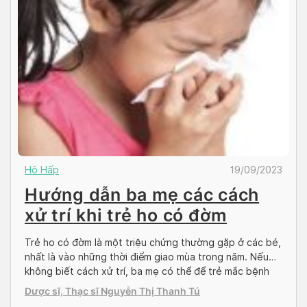
Hô Hấp
19/09/2023
Hướng dẫn ba mẹ các cách
xử trí khi trẻ ho có đờm
Trẻ ho có đờm là một triệu chứng thường gặp ở các bé,
nhất là vào những thời điểm giao mùa trong năm. Nếu
không biết cách xử trí, ba mẹ có thể để trẻ mắc bệnh
nặng hơn và lâu khỏi hơn. Vậy hãy tham khảo bài viết
Dược sĩ, Thạc sĩ Nguyễn Thị Thanh Tú
này của Doctor có sẵn để […]