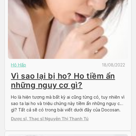
Hô Hấp
18/08/2022
Vì sao lại bị ho? Ho tiềm ẩn
những nguy cơ gì?
Ho là hiện tượng mà bất kỳ ai cũng từng có, tuy nhiên vì
sao ta lại ho và triệu chứng này tiềm ẩn những nguy cơ
gì? Tất cả sẽ có trong bài viết dưới đây của Docosan.
Những điều cần biết về cơn ho của bạn Ho là một hành
Dược sĩ, Thạc sĩ Nguyễn Thị Thanh Tú
động phản xạ […]