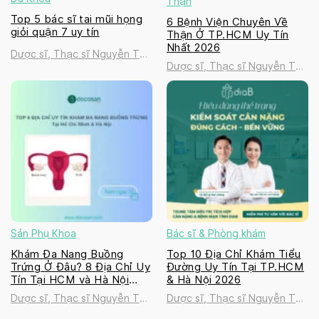
Thận
Top 5 bác sĩ tai mũi họng
6 Bệnh Viện Chuyên Về
giỏi quận 7 uy tín
Thận Ở TP.HCM Uy Tín
Nhất 2026
Dược sĩ, Thạc sĩ Nguyễn Thị
Dược sĩ, Thạc sĩ Nguyễn Thị
Thanh Tú
Thanh Tú
Sản Phụ Khoa
Bác sĩ & Phòng khám
Khám Đa Nang Buồng
Top 10 Địa Chỉ Khám Tiểu
Trứng Ở Đâu? 8 Địa Chỉ Uy
Đường Uy Tín Tại TP.HCM
Tín Tại HCM và Hà Nội
& Hà Nội 2026
2026
Dược sĩ, Thạc sĩ Nguyễn Thị
Dược sĩ, Thạc sĩ Nguyễn Thị
Thanh Tú
Thanh Tú