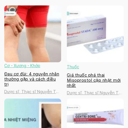
Cơ - Xương - Khớp
Thuốc
Đau cơ đùi: 4 nguyên nhân
Giá thuốc phá thai
thường gặp và cách điều
Misoprostol cập nhật mới
trị
nhất
Dược sĩ, Thạc sĩ Nguyễn Thị
Dược sĩ, Thạc sĩ Nguyễn Thị
Thanh Tú
Thanh Tú