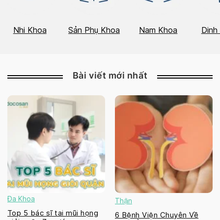
Nhi Khoa
Sản Phụ Khoa
Nam Khoa
Dinh
Bài viết mới nhất
Đa Khoa
Thận
Top 5 bác sĩ tai mũi họng
6 Bệnh Viện Chuyên Về