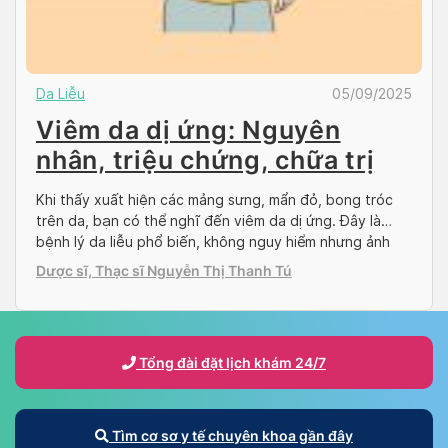
Da Liễu
05/09/2025
Viêm da dị ứng: Nguyên
nhân, triệu chứng, chữa trị
Khi thấy xuất hiện các mảng sưng, mẩn đỏ, bong tróc
trên da, bạn có thể nghĩ đến viêm da dị ứng. Đây là
bệnh lý da liễu phổ biến, không nguy hiểm nhưng ảnh
hưởng đến tính thẩm mỹ của người bệnh. Bài viết dưới
Dược sĩ, Thạc sĩ Nguyễn Thị Thanh Tú
đây của Docosan sẽ tổng hợp các thông tin […]
Tổng đài đặt lịch khám 24/7
Tìm cơ sơ y tế chuyên khoa gần đây