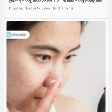
giường móng, hoặc cả hai. Điều trị nấm móng không khó
nhưng bệnh này rất dễ tái phát hay lan từ móng này
Dược sĩ, Thạc sĩ Nguyễn Thị Thanh Tú
qua móng khác. Hãy cùng Doctor có sẵn tìm hiểu về […]