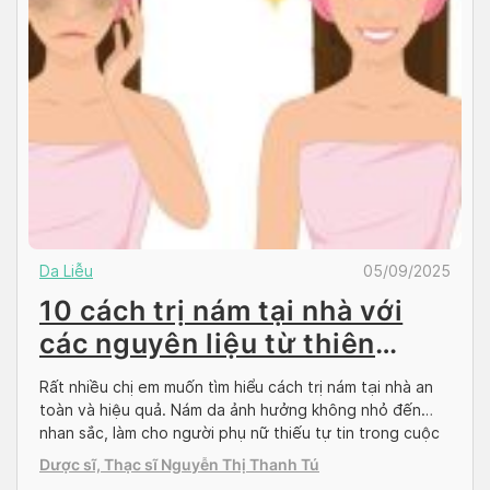
Da Liễu
05/09/2025
10 cách trị nám tại nhà với
các nguyên liệu từ thiên
nhiên
Rất nhiều chị em muốn tìm hiểu cách trị nám tại nhà an
toàn và hiệu quả. Nám da ảnh hưởng không nhỏ đến
nhan sắc, làm cho người phụ nữ thiếu tự tin trong cuộc
sống. Để đẩy nhanh quá trình trị nám, bên cạnh việc trị
Dược sĩ, Thạc sĩ Nguyễn Thị Thanh Tú
liệu theo hướng dẫn của chuyên gia […]