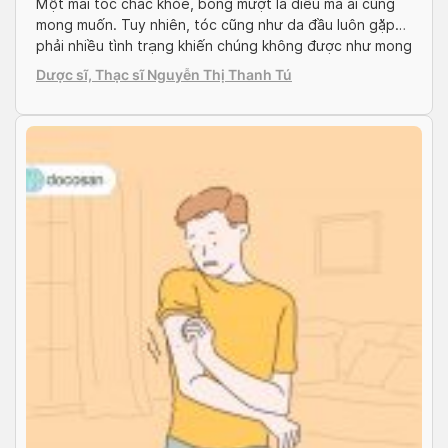
Một mái tóc chắc khỏe, bóng mượt là điều mà ai cũng
mong muốn. Tuy nhiên, tóc cũng như da đầu luôn gặp
phải nhiều tình trạng khiến chúng không được như mong
muốn. Nấm tóc là bệnh da liễu chỉ tình trạng viêm, tổn
Dược sĩ, Thạc sĩ Nguyễn Thị Thanh Tú
thương nang tóc, làm tóc xơ xác và gây ra […]