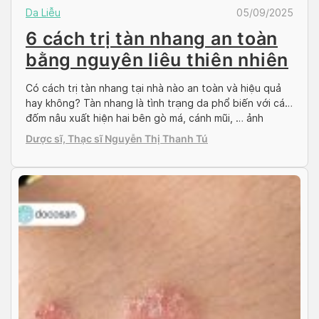
Da Liễu
05/09/2025
6 cách trị tàn nhang an toàn
bằng nguyên liêu thiên nhiên
Có cách trị tàn nhang tại nhà nào an toàn và hiệu quả
hay không? Tàn nhang là tình trạng da phổ biến với các
đốm nâu xuất hiện hai bên gò má, cánh mũi, … ảnh
hưởng đến nhan sắc khiến khá nhiều người nóng lòng
Dược sĩ, Thạc sĩ Nguyễn Thị Thanh Tú
tìm cách chữa. Bên cạnh việc áp dụng […]