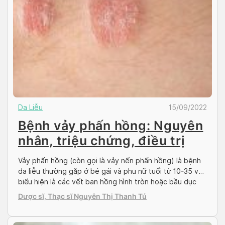
Da Liễu
15/09/2022
Bệnh vảy phấn hồng: Nguyên
nhân, triệu chứng, điều trị
Vảy phấn hồng (còn gọi là vảy nến phấn hồng) là bệnh
da liễu thường gặp ở bé gái và phụ nữ tuổi từ 10-35 với
biểu hiện là các vết ban hồng hình tròn hoặc bầu dục
trên cơ thể. Mời bạn đọc tìm hiểu về bệnh vảy phấn
Dược sĩ, Thạc sĩ Nguyễn Thị Thanh Tú
hồng trong bài viết sau […]