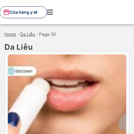
Skip
to
Cửa hàng y tế
content
Home
-
Da Liễu
-
Page 30
Da Liễu