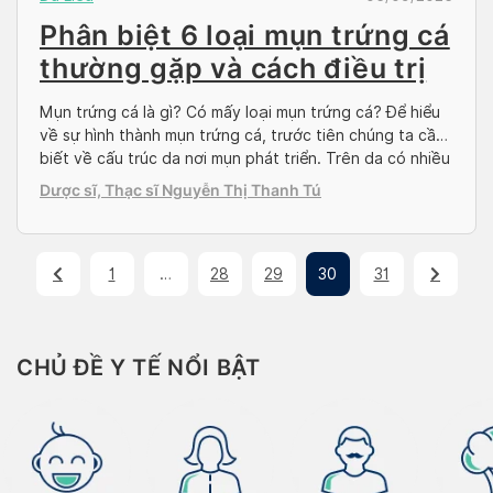
Phân biệt 6 loại mụn trứng cá
thường gặp và cách điều trị
Mụn trứng cá là gì? Có mấy loại mụn trứng cá? Để hiểu
về sự hình thành mụn trứng cá, trước tiên chúng ta cần
biết về cấu trúc da nơi mụn phát triển. Trên da có nhiều
lỗ chân lông, bên dưới lỗ chân lông là nang lông, nang
Dược sĩ, Thạc sĩ Nguyễn Thị Thanh Tú
lông làm nhiệm vụ dẫn […]
1
…
28
29
30
31
CHỦ ĐỀ Y TẾ NỔI BẬT