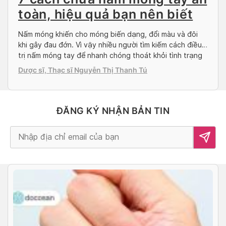
toàn, hiệu quả bạn nên biết
Nấm móng khiến cho móng biến dạng, đổi màu và đôi
khi gây đau đớn. Vì vậy nhiều người tìm kiếm cách điều
trị nấm móng tay để nhanh chóng thoát khỏi tình trạng
này. Hãy cùng Doctor có sẵn tìm hiểu các cách chữa
Dược sĩ, Thạc sĩ Nguyễn Thị Thanh Tú
nấm móng tay đơn giản mà hiệu quả dưới đây nhé! […]
ĐĂNG KÝ NHẬN BẢN TIN
Alternative: