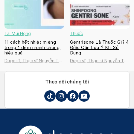
Tai Mũi Họng
Thuốc
11 cách hết nhiệt miệng
Gentrisone Là Thuốc Gì? 4
trong 1 đêm nhanh chóng,
Điều Cần Lưu Ý Khi Sử
hiệu quả
Dụng
Dược sĩ, Thạc sĩ Nguyễn Thị
Dược sĩ, Thạc sĩ Nguyễn Thị
Thanh Tú
Thanh Tú
Theo dõi chúng tôi