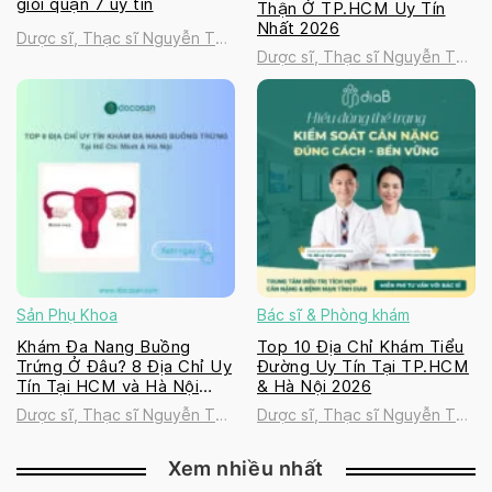
giỏi quận 7 uy tín
Thận Ở TP.HCM Uy Tín
Nhất 2026
Dược sĩ, Thạc sĩ Nguyễn Thị
Dược sĩ, Thạc sĩ Nguyễn Thị
Thanh Tú
Thanh Tú
Sản Phụ Khoa
Bác sĩ & Phòng khám
Khám Đa Nang Buồng
Top 10 Địa Chỉ Khám Tiểu
Trứng Ở Đâu? 8 Địa Chỉ Uy
Đường Uy Tín Tại TP.HCM
Tín Tại HCM và Hà Nội
& Hà Nội 2026
2026
Dược sĩ, Thạc sĩ Nguyễn Thị
Dược sĩ, Thạc sĩ Nguyễn Thị
Thanh Tú
Thanh Tú
Xem nhiều nhất