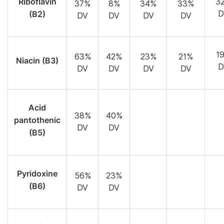
Riboflavin
3
37%
8%
34%
33%
(B2)
D
DV
DV
DV
DV
1
63%
42%
23%
21%
Niacin (B3)
D
DV
DV
DV
DV
Acid
38%
40%
pantothenic
DV
DV
(B5)
Pyridoxine
56%
23%
(B6)
DV
DV