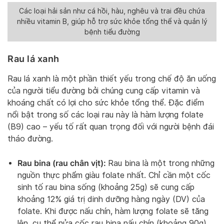
Các loại hải sản như cá hồi, hàu, nghêu và trai đều chứa
nhiều vitamin B, giúp hỗ trợ sức khỏe tổng thể và quản lý
bệnh tiểu đường
Rau lá xanh
Rau lá xanh là một phần thiết yếu trong chế độ ăn uống
của người tiểu đường bởi chúng cung cấp vitamin và
khoáng chất có lợi cho sức khỏe tổng thể. Đặc điểm
nổi bật trong số các loại rau này là hàm lượng folate
(B9) cao – yếu tố rất quan trọng đối với người bệnh đái
tháo đường.
Rau bina (rau chân vịt):
Rau bina là một trong những
nguồn thực phẩm giàu folate nhất. Chỉ cần một cốc
sinh tố rau bina sống (khoảng 25g) sẽ cung cấp
khoảng 12% giá trị dinh dưỡng hàng ngày (DV) của
folate. Khi được nấu chín, hàm lượng folate sẽ tăng
lên, cụ thể nửa cốc rau bina nấu chín (khoảng 90g)