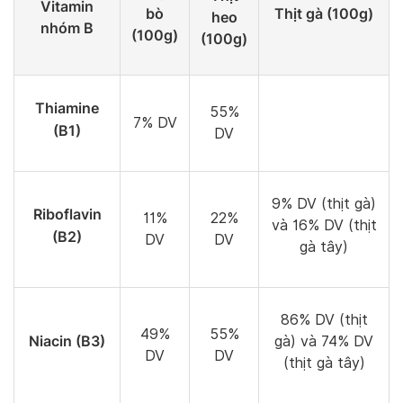
Vitamin
bò
Thịt gà (100g)
heo
nhóm B
(100g)
(100g)
Thiamine
55%
7% DV
(B1)
DV
9% DV (thịt gà)
Riboflavin
11%
22%
và 16% DV (thịt
(B2)
DV
DV
gà tây)
86% DV (thịt
49%
55%
Niacin (B3)
gà) và 74% DV
DV
DV
(thịt gà tây)