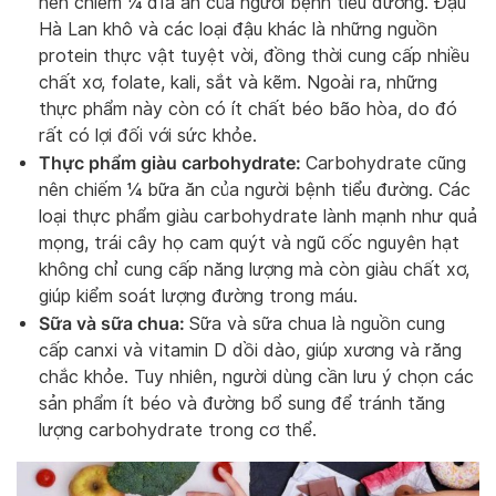
nên chiếm ¼ đĩa ăn của người bệnh tiểu đường. Đậu
Hà Lan khô và các loại đậu khác là những nguồn
protein thực vật tuyệt vời, đồng thời cung cấp nhiều
chất xơ, folate, kali, sắt và kẽm. Ngoài ra, những
thực phẩm này còn có ít chất béo bão hòa, do đó
rất có lợi đối với sức khỏe.
Thực phẩm giàu carbohydrate:
Carbohydrate cũng
nên chiếm ¼ bữa ăn của người bệnh tiểu đường. Các
loại thực phẩm giàu carbohydrate lành mạnh như quả
mọng, trái cây họ cam quýt và ngũ cốc nguyên hạt
không chỉ cung cấp năng lượng mà còn giàu chất xơ,
giúp kiểm soát lượng đường trong máu.
Sữa và sữa chua:
Sữa và sữa chua là nguồn cung
cấp canxi và vitamin D dồi dào, giúp xương và răng
chắc khỏe. Tuy nhiên, người dùng cần lưu ý chọn các
sản phẩm ít béo và đường bổ sung để tránh tăng
lượng carbohydrate trong cơ thể.