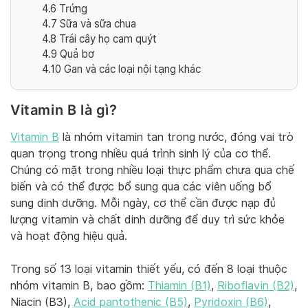
4.6
Trứng
4.7
Sữa và sữa chua
4.8
Trái cây họ cam quýt
4.9
Quả bơ
4.10
Gan và các loại nội tạng khác
Vitamin B là gì?
Vitamin B
là nhóm vitamin tan trong nước, đóng vai trò
quan trọng trong nhiều quá trình sinh lý của cơ thể.
Chúng có mặt trong nhiều loại thực phẩm chưa qua chế
biến và có thể được bổ sung qua các viên uống bổ
sung dinh dưỡng. Mỗi ngày, cơ thể cần được nạp đủ
lượng vitamin và chất dinh dưỡng để duy trì sức khỏe
và hoạt động hiệu quả.
Trong số 13 loại vitamin thiết yếu, có đến 8 loại thuộc
nhóm vitamin B, bao gồm:
Thiamin (B1)
,
Riboflavin (B2)
,
Niacin (B3),
Acid pantothenic (B5)
,
Pyridoxin (B6)
,