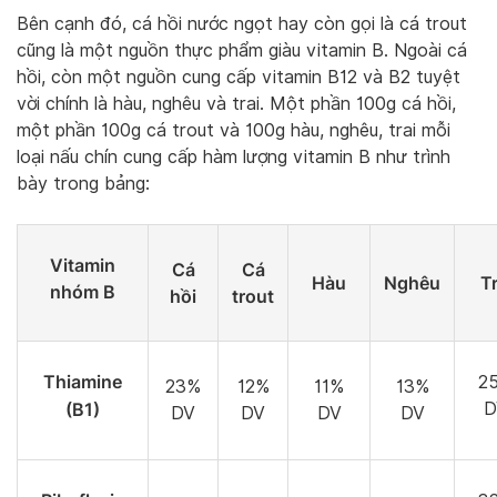
Bên cạnh đó, cá hồi nước ngọt hay còn gọi là cá trout
cũng là một nguồn thực phẩm giàu vitamin B. Ngoài cá
hồi, còn một nguồn cung cấp vitamin B12 và B2 tuyệt
vời chính là hàu, nghêu và trai. Một phần 100g cá hồi,
một phần 100g cá trout và 100g hàu, nghêu, trai mỗi
loại nấu chín cung cấp hàm lượng vitamin B như trình
bày trong bảng:
Vitamin
Cá
Cá
Hàu
Nghêu
Tr
nhóm B
hồi
trout
Thiamine
2
23%
12%
11%
13%
(B1)
D
DV
DV
DV
DV