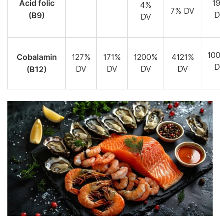
Acid folic
1
4%
7% DV
(B9)
D
DV
10
Cobalamin
127%
171%
1200%
4121%
D
(B12)
DV
DV
DV
DV