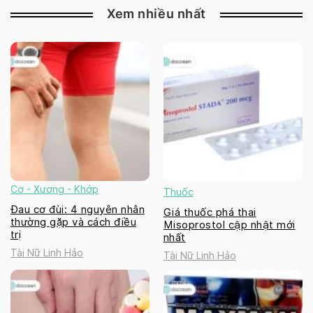
Xem nhiều nhất
Cơ - Xương - Khớp
Thuốc
Đau cơ đùi: 4 nguyên nhân
Giá thuốc phá thai
thường gặp và cách điều
Misoprostol cập nhật mới
trị
nhất
Tài Nữ Linh Hảo
Tài Nữ Linh Hảo