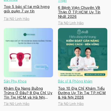
Thận
Top 5 bác sĩ tai mũi họng
6 Bệnh Viện Chuyên Về
giỏi quận 7 uy tín
Thận Ở TP.HCM Uy Tín
Nhất 2026
Tài Nữ Linh Hảo
Tài Nữ Linh Hảo
Sản Phụ Khoa
Bác sĩ & Phòng khám
Khám Đa Nang Buồng
Top 10 Địa Chỉ Khám Tiểu
Trứng Ở Đâu? 8 Địa Chỉ Uy
Đường Uy Tín Tại TP.HCM
Tín Tại HCM và Hà Nội
& Hà Nội 2026
2026
Tài Nữ Linh Hảo
Tài Nữ Linh Hảo