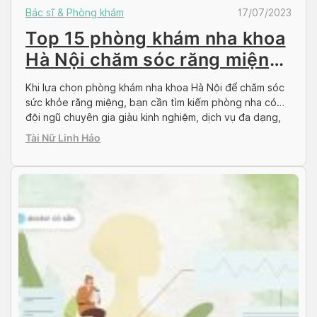
Bác sĩ & Phòng khám
17/07/2023
Top 15 phòng khám nha khoa
Hà Nội chăm sóc răng miệng
tốt
Khi lựa chọn phòng khám nha khoa Hà Nội để chăm sóc
sức khỏe răng miệng, bạn cần tìm kiếm phòng nha có
đội ngũ chuyên gia giàu kinh nghiệm, dịch vụ đa dạng,
cơ sở và trang thiết bị hiện đại, cùng với tinh thần phục
Tài Nữ Linh Hảo
vụ nhiệt tình và chu đáo. Hiện nay, […]