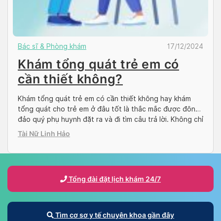
Bác sĩ & Phòng khám
17/12/2024
Khám tổng quát trẻ em có
cần thiết không?
Khám tổng quát trẻ em có cần thiết không hay khám
tổng quát cho trẻ em ở đâu tốt là thắc mắc được đông
đảo quý phụ huynh đặt ra và đi tìm câu trả lời. Không chỉ
có người lớn, trẻ nhỏ cũng chính là đối tượng mà cha mẹ
Tài Nữ Linh Hảo
cần chú ý trong […]
Tổng đài đặt lịch khám 24/7
Tìm cơ sơ y tế chuyên khoa gần đây