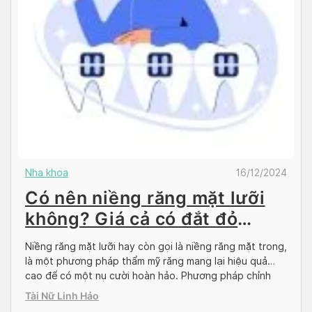
Nha khoa
16/12/2024
Có nên niềng răng mặt lưỡi
không? Giá cả có đắt đỏ
không?
Niềng răng mặt lưỡi hay còn gọi là niềng răng mặt trong,
là một phương pháp thẩm mỹ răng mang lại hiệu quả
cao để có một nụ cười hoàn hảo. Phương pháp chỉnh
nha này đem lại nhiều lợi ích vượt trội trong việc cải
Tài Nữ Linh Hảo
thiện nụ cười mà không làm ảnh hưởng đến […]