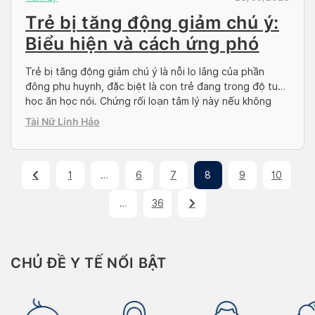
Trẻ bị tăng động giảm chú ý:
Biểu hiện và cách ứng phó
Trẻ bị tăng động giảm chú ý là nỗi lo lắng của phần
đông phụ huynh, đặc biệt là con trẻ đang trong độ tuổi
học ăn học nói. Chứng rối loạn tâm lý này nếu không
sớm phát hiện và biết cách ứng phó phù hợp, con trẻ
Tài Nữ Linh Hảo
sẽ kém tập trung trong việc […]
1
…
6
7
8
9
10
…
36
CHỦ ĐỀ Y TẾ NỔI BẬT