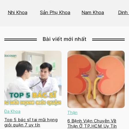
Nhi Khoa
Sản Phụ Khoa
Nam Khoa
Dinh
Bài viết mới nhất
Đa Khoa
Thận
Top 5 bác sĩ tai mũi họng
6 Bệnh Viện Chuyên Về
giỏi quận 7 uy tín
Thận Ở TP.HCM Uy Tín