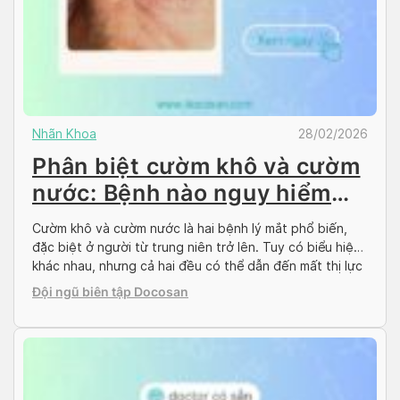
Nhãn Khoa
28/02/2026
Phân biệt cườm khô và cườm
nước: Bệnh nào nguy hiểm
hơn?
Cườm khô và cườm nước là hai bệnh lý mắt phổ biến,
đặc biệt ở người từ trung niên trở lên. Tuy có biểu hiện
khác nhau, nhưng cả hai đều có thể dẫn đến mất thị lực
nếu không được phát hiện và điều trị kịp thời. Vậy cườm
Đội ngũ biên tập Docosan
khô và cườm nước khác […]