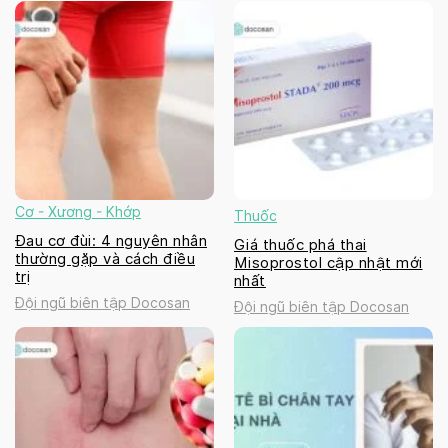
Cơ - Xương - Khớp
Thuốc
Đau cơ đùi: 4 nguyên nhân
Giá thuốc phá thai
thường gặp và cách điều
Misoprostol cập nhật mới
trị
nhất
Đội ngũ biên tập Docosan
Đội ngũ biên tập Docosan