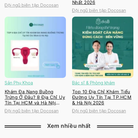
Nhất 2026
Đội ngũ biên tập Docosan
Đội ngũ biên tập Docosan
Sản Phụ Khoa
Bác sĩ & Phòng khám
Khám Đa Nang Buồng
Top 10 Địa Chỉ Khám Tiểu
Trứng Ở Đâu? 8 Địa Chỉ Uy
Đường Uy Tín Tại TP.HCM
Tín Tại HCM và Hà Nội
& Hà Nội 2026
2026
Đội ngũ biên tập Docosan
Đội ngũ biên tập Docosan
Xem nhiều nhất