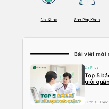
Hô Hấp
Nhi Khoa
Sản Phụ Khoa
Bài viết mới 
Đa Khoa
Top 5 bác
giỏi quận
Dược sĩ, Thạc