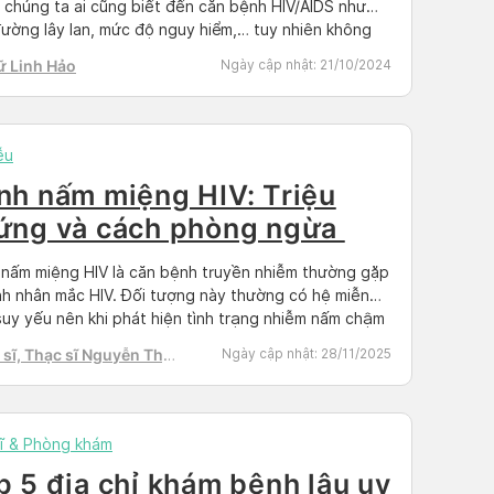
 chúng ta ai cũng biết đến căn bệnh HIV/AIDS như
ường lây lan, mức độ nguy hiểm,… tuy nhiên không
ai cũng biết những bí mật đằng sau. Cùng Docosan
ữ Linh Hảo
Ngày cập nhật:
21/10/2024
àn sự thật để bổ sung thêm kiến thức […]
ễu
nh nấm miệng HIV: Triệu
ứng và cách phòng ngừa
nấm miệng HIV là căn bệnh truyền nhiễm thường gặp
h nhân mắc HIV. Đối tượng này thường có hệ miễn
suy yếu nên khi phát hiện tình trạng nhiễm nấm chậm
ẽ gây biến chứng nặng nề. Hãy cùng Doctor có sẵn
sĩ, Thạc sĩ Nguyễn Thị
Ngày cập nhật:
28/11/2025
iểu về căn bệnh này trong bài […]
h Tú
ĩ & Phòng khám
p 5 địa chỉ khám bệnh lậu uy