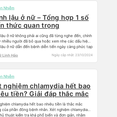
ền Nhiễm
nh lậu ở nữ – Tổng hợp 1 số
ến thức quan trọng
lậu ở nữ không phải ai cũng đã từng nghe đến, chính
y nhiều người đã bỏ qua hoặc xem nhẹ các dấu hiệu
lậu ở nữ dẫn đến bệnh diễn tiến ngày càng phức tạp
ếu không được điểu trị kịp thời. Đối tượng nguy cơ
ữ Linh Hảo
Ngày cập nhật:
23/10/2024
ệnh lậu thường […]
ền Nhiễm
t nghiệm chlamydia hết bao
iêu tiền? Giải đáp thắc mắc
ghiệm chlamydia hết bao nhiêu tiền là thắc mắc
 của phần đông bệnh nhân. Xét nghiệm chlamydia
hủ thuật kiểm tra khá phổ biến và đơn giản, nhằm