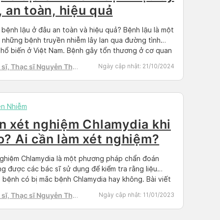
, an toàn, hiệu quả
bệnh lậu ở đâu an toàn và hiệu quả? Bệnh lậu là một
 những bệnh truyền nhiễm lây lan qua đường tình
hổ biến ở Việt Nam. Bệnh gây tổn thương ở cơ quan
dục của người bệnh và có khả năng cao sẽ lây lan qua
sĩ, Thạc sĩ Nguyễn Thị
Ngày cập nhật:
21/10/2024
ối tác khi […]
h Tú
ền Nhiễm
n xét nghiệm Chlamydia khi
o? Ai cần làm xét nghiệm?
ghiệm Chlamydia là một phương pháp chẩn đoán
g được các bác sĩ sử dụng để kiểm tra rằng liệu
 bệnh có bị mắc bệnh Chlamydia hay không. Bài viết
đây của Docosan sẽ cung cấp cho bạn đọc tất cả
sĩ, Thạc sĩ Nguyễn Thị
Ngày cập nhật:
11/01/2023
 tin bạn cần biết về xét nghiệm Chlamydia: mục
h Tú
 […]