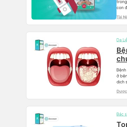
trong
con đ
phải 
Tài N
vén m
Da Li
Bệ
ch
Bệnh 
ở bện
dịch 
trễ s
Dược 
tìm h
Than
Bác s
To