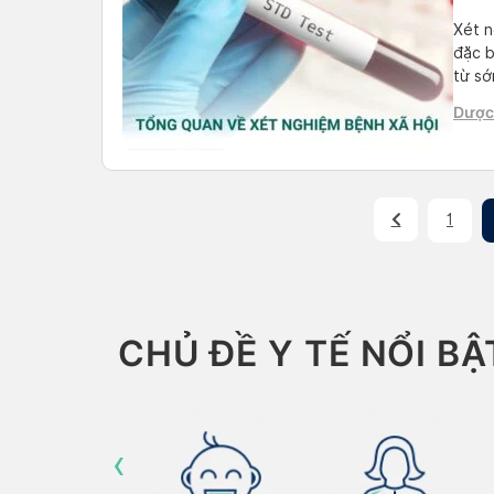
Xét n
đặc b
từ sớ
hợp, 
Dược 
khỏe 
Than
1
CHỦ ĐỀ Y TẾ NỔI BẬ
‹