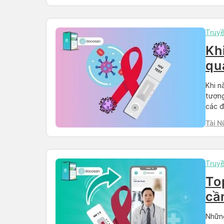
Truy
Kh
qu
Khi n
tượng
các đ
Docto
Tài N
tất c
Truy
To
cầ
Những