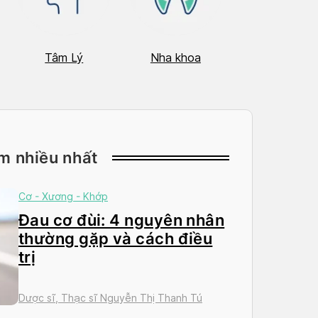
Tâm Lý
Nha khoa
Nhãn Khoa
m nhiều nhất
Cơ - Xương - Khớp
Đau cơ đùi: 4 nguyên nhân
thường gặp và cách điều
trị
Dược sĩ, Thạc sĩ Nguyễn Thị Thanh Tú