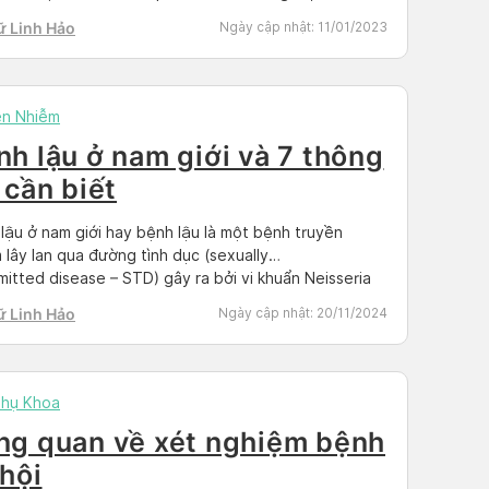
hiện sự tồn tại của chủng vi khuẩn này trong cơ thể,
ữ Linh Hảo
Ngày cập nhật:
11/01/2023
 xác định chính xác nguyên nhân gây bệnh. Qua […]
ền Nhiễm
nh lậu ở nam giới và 7 thông
 cần biết
lậu ở nam giới hay bệnh lậu là một bệnh truyền
 lây lan qua đường tình dục (sexually
mitted disease – STD) gây ra bởi vi khuẩn Neisseria
rhoeae. Bệnh có thể để lại nhiều biến chứng nguy
ữ Linh Hảo
Ngày cập nhật:
20/11/2024
nếu không điều trị kip thời, một trong số đó là biến
 liên quan đến đời sống […]
Phụ Khoa
ng quan về xét nghiệm bệnh
 hội