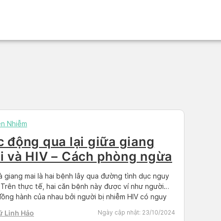
ền Nhiễm
c động qua lại giữa giang
i và HIV – Cách phòng ngừa
à giang mai là hai bệnh lây qua đường tình dục nguy
 Trên thực tế, hai căn bệnh này được ví như người
ồng hành của nhau bởi người bị nhiễm HIV có nguy
o hoặc đồng thời bị nhiễm giang mai và ngược lại.
ữ Linh Hảo
Ngày cập nhật:
23/10/2024
n nhân là do cơ chế […]