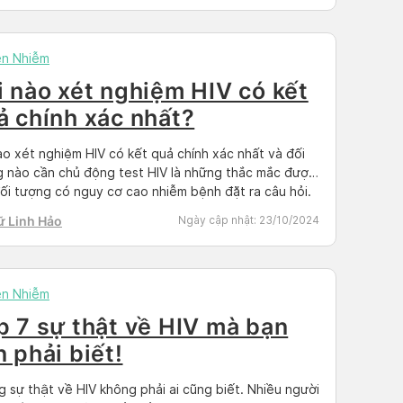
ền Nhiễm
i nào xét nghiệm HIV có kết
ả chính xác nhất?
ào xét nghiệm HIV có kết quả chính xác nhất và đối
 nào cần chủ động test HIV là những thắc mắc được
ối tượng có nguy cơ cao nhiễm bệnh đặt ra câu hỏi.
r có sẵn thấu hiểu được nỗi lo lắng đó và giải đáp
ữ Linh Hảo
Ngày cập nhật:
23/10/2024
ả thắc mắc […]
ền Nhiễm
p 7 sự thật về HIV mà bạn
n phải biết!
 sự thật về HIV không phải ai cũng biết. Nhiều người