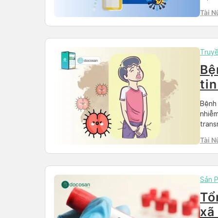
phát 
Tài N
từ đó
Truy
Bệ
tin
Bệnh 
nhiễm
trans
gonor
Tài N
hiểm 
chứng
Sản 
Tổ
xã