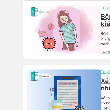
Truy
Bệ
ki
Bệnh 
vì vậ
bệnh 
hơn n
Tài N
mắc b
Truy
Xé
nh
Xét n
chung
một t