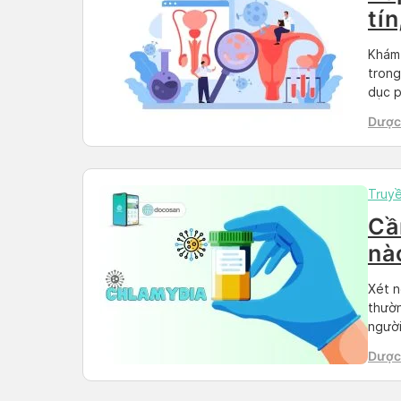
tín
Khám 
trong
dục p
sinh 
Dược 
cho đ
Than
Truy
Cầ
nà
Xét n
thườn
người
dưới 
Dược 
thông
Than
đích,