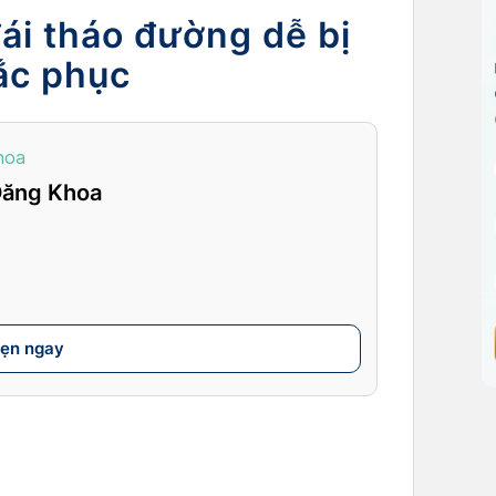
ái tháo đường dễ bị
ắc phục
hoa
Đăng Khoa
hẹn ngay