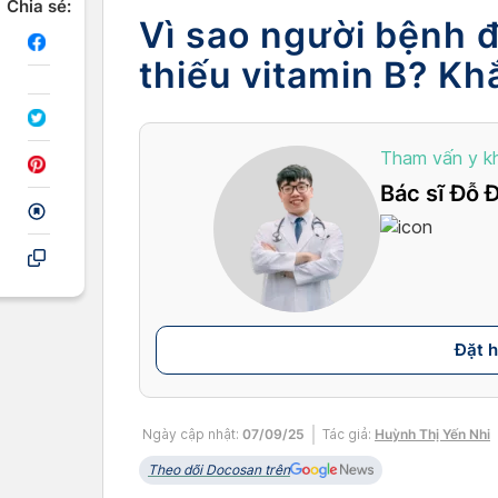
Chia sẻ:
Vì sao người bệnh đ
thiếu vitamin B? Kh
Tham vấn y k
Bác sĩ Đỗ 
Đặt 
Ngày cập nhật:
07/09/25
Tác giả:
Huỳnh Thị Yến Nhi
Theo dõi Docosan trên