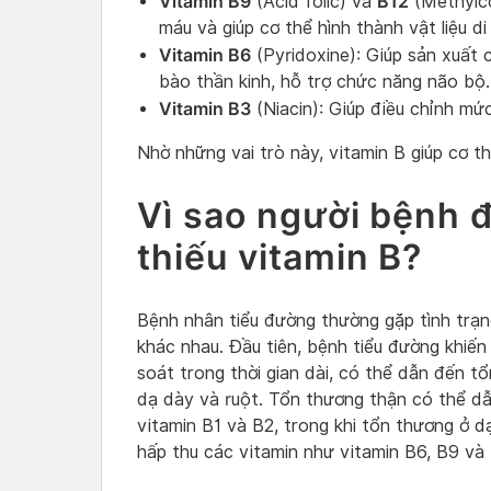
Vitamin B9
B12
(Acid folic) và
(Methylco
máu và giúp cơ thể hình thành vật liệu di
Vitamin B6
(Pyridoxine): Giúp sản xuất 
bào thần kinh, hỗ trợ chức năng não bộ.
Vitamin B3
(Niacin): Giúp điều chỉnh mứ
Nhờ những vai trò này, vitamin B giúp cơ 
Vì sao người bệnh đ
thiếu vitamin B?
Bệnh nhân tiểu đường thường gặp tình trạn
khác nhau. Đầu tiên, bệnh tiểu đường khiế
soát trong thời gian dài, có thể dẫn đến t
dạ dày và ruột. Tổn thương thận có thể dẫn 
vitamin B1 và B2, trong khi tổn thương ở 
hấp thu các vitamin như vitamin B6, B9 và 