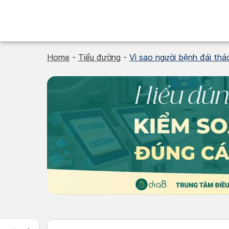
Skip
to
content
Home
-
Tiểu đường
-
Vì sao người bệnh đái thá