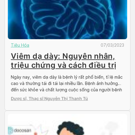
Tiêu Hóa
07/03/2023
Viêm dạ dày: Nguyên nhân,
triệu chứng và cách điều trị
Ngày nay, viêm dạ dày là bệnh lý rất phổ biến, tỉ lệ mắc
cao và thường tái đi tái lại nhiều lần. Bệnh ảnh hưởng
đến sức khỏe và chất lượng cuộc sống của người bệnh
rất nhiều nên cần được phát hiện và điều trị sớm. Cùng
Dược sĩ, Thạc sĩ Nguyễn Thị Thanh Tú
Docosan tìm hiểu về bệnh viêm […]