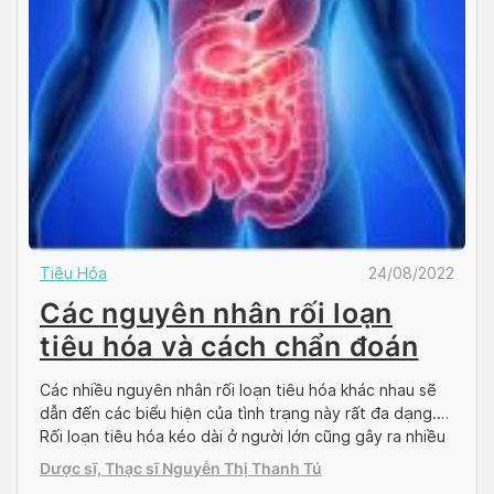
Tiêu Hóa
24/08/2022
Các nguyên nhân rối loạn
tiêu hóa và cách chẩn đoán
Các nhiều nguyên nhân rối loạn tiêu hóa khác nhau sẽ
dẫn đến các biểu hiện của tình trạng này rất đa dạng.
Rối loạn tiêu hóa kéo dài ở người lớn cũng gây ra nhiều
khó chịu, thậm chí tác động tiêu cực đến sinh hoạt
Dược sĩ, Thạc sĩ Nguyễn Thị Thanh Tú
hằng ngày và tinh thần của người bệnh. […]