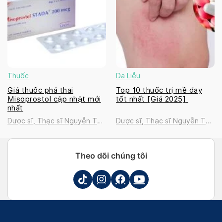
Thuốc
Da Liễu
Giá thuốc phá thai
Top 10 thuốc trị mề đay
Misoprostol cập nhật mới
tốt nhất [Giá 2025]
nhất
Dược sĩ, Thạc sĩ Nguyễn Thị
Dược sĩ, Thạc sĩ Nguyễn Thị
Thanh Tú
Thanh Tú
Theo dõi chúng tôi