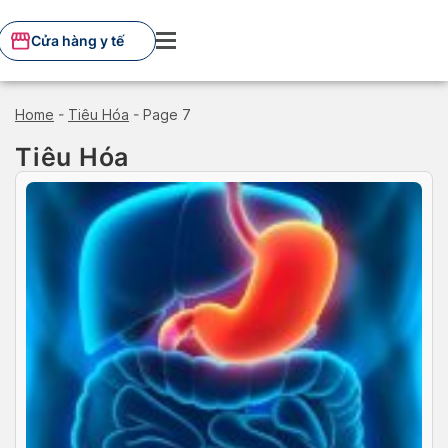
Skip
to
Cửa hàng y tế
content
Home
-
Tiêu Hóa
-
Page 7
Tiêu Hóa