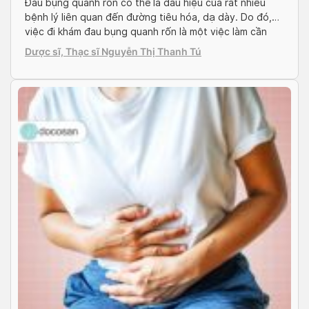
Đau bụng quanh rốn có thể là dấu hiệu của rất nhiều
bệnh lý liên quan đến đường tiêu hóa, dạ dày. Do đó,
việc đi khám đau bụng quanh rốn là một việc làm cần
thiết để các bác sĩ có thể chẩn đoán chính xác bệnh
Dược sĩ, Thạc sĩ Nguyễn Thị Thanh Tú
tình, từ đó tìm ra được hướng […]