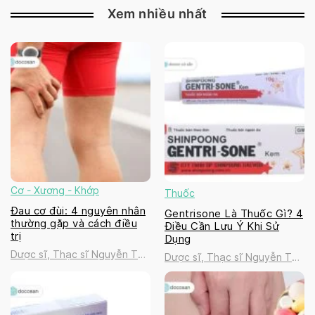
Xem nhiều nhất
Cơ - Xương - Khớp
Thuốc
Đau cơ đùi: 4 nguyên nhân
Gentrisone Là Thuốc Gì? 4
thường gặp và cách điều
Điều Cần Lưu Ý Khi Sử
trị
Dụng
Dược sĩ, Thạc sĩ Nguyễn Thị
Dược sĩ, Thạc sĩ Nguyễn Thị
Thanh Tú
Thanh Tú