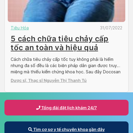
Tiêu Hóa
31/07/2022
5 cách chữa tiêu chảy cấp
tốc an toàn và hiệu quả
Cách chữa tiêu chảy cấp tốc tuy không phải là hiếm
nhưng đa số đều là các biện pháp dân gian được truyền
miệng mà thiếu kiểm chứng khoa học. Sau đây Docosan
sẽ giới thiệu đến bạn 5 cách chữa tiêu chảy cấp nhanh
Dược sĩ, Thạc sĩ Nguyễn Thị Thanh Tú
chóng an toàn và hiệu quả. 5 cách chữa tiêu […]
Tổng đài đặt lịch khám 24/7
Tìm cơ sơ y tế chuyên khoa gần đây