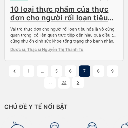
10 loại thực phẩm của thực
đơn cho người rối loạn tiêu
hóa
Vai trò thực đơn cho người rối loạn tiêu hóa là vô cùng
quan trọng, có liên quan trực tiếp đến hiệu quả điều trị
cũng như ổn định sức khỏe tổng trạng cho bệnh nhân.
Vậy thực đơn cho người rối loạn tiêu hóa gồm các loại
Dược sĩ, Thạc sĩ Nguyễn Thị Thanh Tú
thực phẩm gì? Công dụng của chúng […]
1
…
5
6
7
8
9
…
24
CHỦ ĐỀ Y TẾ NỔI BẬT