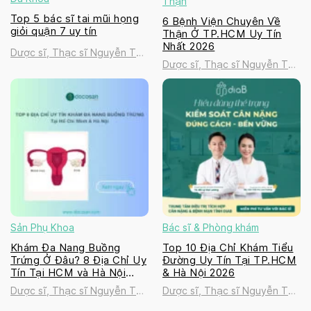
Thận
Top 5 bác sĩ tai mũi họng
6 Bệnh Viện Chuyên Về
giỏi quận 7 uy tín
Thận Ở TP.HCM Uy Tín
Nhất 2026
Dược sĩ, Thạc sĩ Nguyễn Thị
Dược sĩ, Thạc sĩ Nguyễn Thị
Thanh Tú
Thanh Tú
Sản Phụ Khoa
Bác sĩ & Phòng khám
Khám Đa Nang Buồng
Top 10 Địa Chỉ Khám Tiểu
Trứng Ở Đâu? 8 Địa Chỉ Uy
Đường Uy Tín Tại TP.HCM
Tín Tại HCM và Hà Nội
& Hà Nội 2026
2026
Dược sĩ, Thạc sĩ Nguyễn Thị
Dược sĩ, Thạc sĩ Nguyễn Thị
Thanh Tú
Thanh Tú