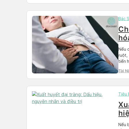
Bác S
Ch
hó
Nếu c
ruột,
tiến 
điều 
Tài N
còn h
Tiêu
Xu
hi
Nếu b