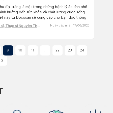
hư đại tràng là một trong những bệnh lý ác tính phổ
 ảnh hưởng đến sức khỏe và chất lượng cuộc sống.
iết này từ Docosan sẽ cung cấp cho bạn đọc thông
hi tiết về định nghĩa, các giai đoạn, dấu hiệu nhận
sĩ, Thạc sĩ Nguyễn Thị
Ngày cập nhật:
17/06/2025
sớm, nguyên nhân gây bệnh cũng […]
h Tú
9
10
11
…
22
23
24
T