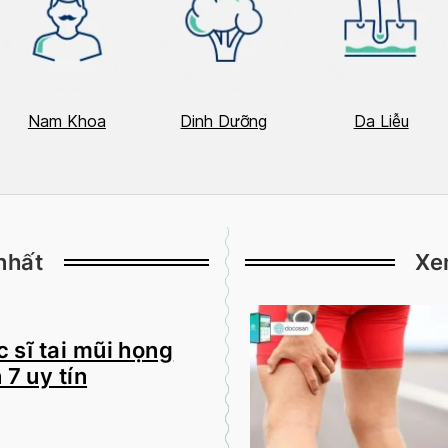
Nam Khoa
Dinh Dưỡng
Da Liễu
nhất
Xe
 sĩ tai mũi họng
 7 uy tín