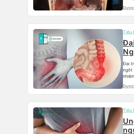
Điều 
Dược 
phù [
Than
Tiêu
Đạ
Ng
Đại t
ngột 
nhiệm
tràng
Dược 
tuy n
Than
Tiêu
Un
ng