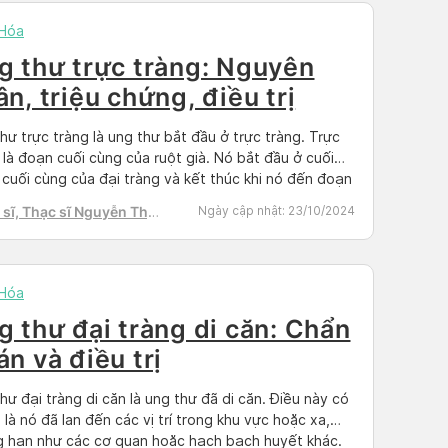
 Hóa
g thư trực tràng: Nguyên
n, triệu chứng, điều trị
hư trực tràng là ung thư bắt đầu ở trực tràng. Trực
 là đoạn cuối cùng của ruột già. Nó bắt đầu ở cuối
cuối cùng của đại tràng và kết thúc khi nó đến đoạn
ẫn đến hậu môn. Ung thư bên trong trực tràng và
sĩ, Thạc sĩ Nguyễn Thị
Ngày cập nhật:
23/10/2024
hư bên trong […]
h Tú
 Hóa
g thư đại tràng di căn: Chẩn
án và điều trị
hư đại tràng di căn là ung thư đã di căn. Điều này có
 là nó đã lan đến các vị trí trong khu vực hoặc xa,
 hạn như các cơ quan hoặc hạch bạch huyết khác.