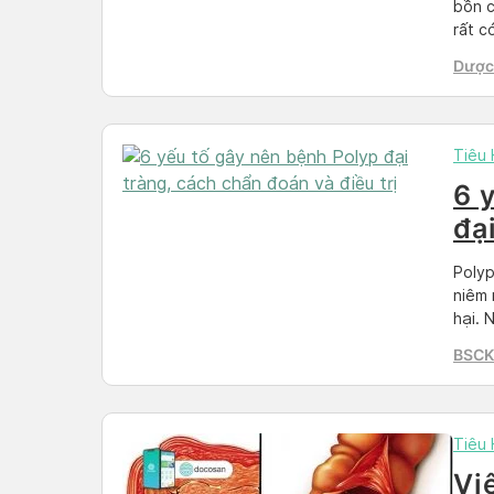
bồn c
rất c
thườn
Dược 
nhưng
Than
Tiêu
6 
đạ
điề
Polyp
niêm 
hại. 
phát 
BSCKI
vong 
Phòn
Healt
Tiêu
Vi