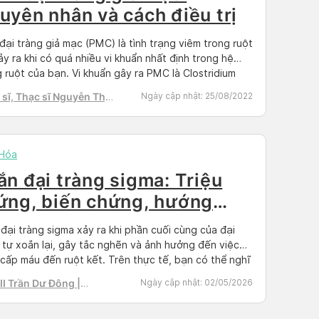
uyên nhân và cách điều trị
đại tràng giả mạc (PMC) là tình trạng viêm trong ruột
ảy ra khi có quá nhiều vi khuẩn nhất định trong hệ
 ruột của bạn. Vi khuẩn gây ra PMC là Clostridium
cile hoặc C. diff. Để hiểu rõ hơn về bệnh lý tiêu hóa
sĩ, Thạc sĩ Nguyễn Thị
Ngày cập nhật:
25/08/2022
mời bạn đọc cùng Docosan […]
h Tú
 Hóa
ắn đại tràng sigma: Triệu
ứng, biến chứng, hướng
u trị
đại tràng sigma xảy ra khi phần cuối cùng của đại
 tự xoắn lại, gây tắc nghẽn và ảnh hưởng đến việc
cấp máu đến ruột kết. Trên thực tế, bạn có thể nghĩ
các triệu chứng đau đớn và khó chịu thường liên
I Trần Dư Đông |
Ngày cập nhật:
02/05/2026
đến vấn đề dạ dày. Nhưng, […]
g khám Đa khoa Vigor
h