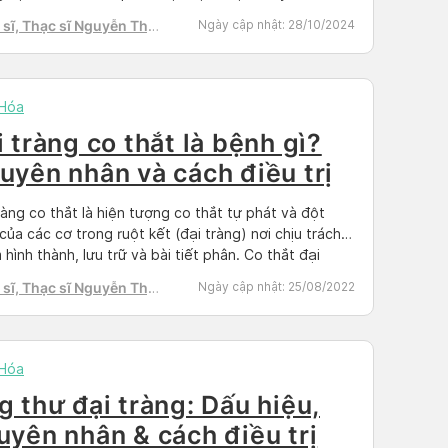
trị ung thư đại tràng di căn đòi hỏi một cách tiếp cận
sĩ, Thạc sĩ Nguyễn Thị
Ngày cập nhật:
28/10/2024
…]
h Tú
 Hóa
i tràng co thắt là bệnh gì?
uyên nhân và cách điều trị
ràng co thắt là hiện tượng co thắt tự phát và đột
của các cơ trong ruột kết (đại tràng) nơi chịu trách
 hình thành, lưu trữ và bài tiết phân. Co thắt đại
 thường liên quan đến hội chứng ruột kích thích (IBS)
sĩ, Thạc sĩ Nguyễn Thị
Ngày cập nhật:
25/08/2022
hiên nó cũng có thể là […]
h Tú
 Hóa
g thư đại tràng: Dấu hiệu,
uyên nhân & cách điều trị