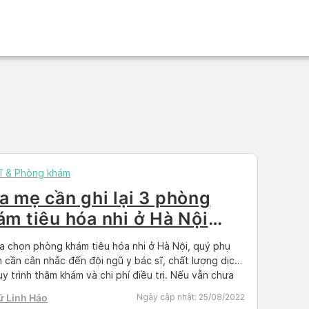
ĩ & Phòng khám
a mẹ cần ghi lại 3 phòng
ám tiêu hóa nhi ở Hà Nội
y!
ựa chọn phòng khám tiêu hóa nhi ở Hà Nội, quý phụ
 cần cân nhắc đến đội ngũ y bác sĩ, chất lượng dịch
uy trình thăm khám và chi phí điều trị. Nếu vẫn chưa
ược địa chỉ nào đáng tin cậy, hãy tham khảo ngay 3
ữ Linh Hảo
Ngày cập nhật:
25/08/2022
 được […]