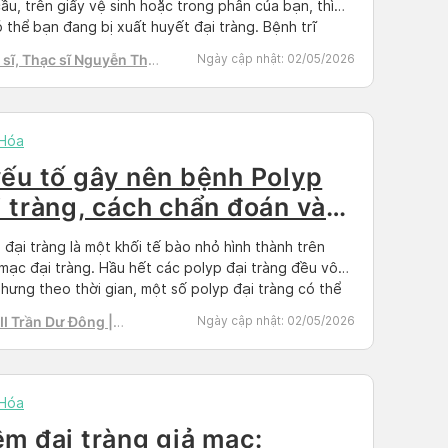
ầu, trên giấy vệ sinh hoặc trong phân của bạn, thì
ó thể bạn đang bị xuất huyết đại tràng. Bệnh trĩ
g là nguyên nhân chính gây chảy máu trực tràng,
sĩ, Thạc sĩ Nguyễn Thị
Ngày cập nhật:
02/05/2026
 cũng có nhiều lý do khác có […]
h Tú
 Hóa
yếu tố gây nên bệnh Polyp
i tràng, cách chẩn đoán và
u trị
 đại tràng là một khối tế bào nhỏ hình thành trên
mạc đại tràng. Hầu hết các polyp đại tràng đều vô
Nhưng theo thời gian, một số polyp đại tràng có thể
triển thành ung thư ruột đại tràng, có thể gây tử
I Trần Dư Đông |
Ngày cập nhật:
02/05/2026
khi phát hiện ở giai đoạn […]
g khám Đa khoa Vigor
h
 Hóa
êm đại tràng giả mạc: