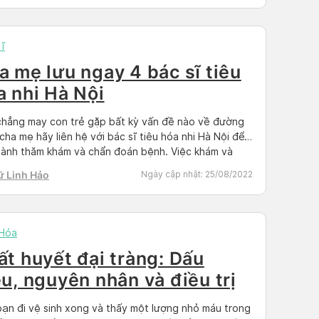
ĩ
a mẹ lưu ngay 4 bác sĩ tiêu
a nhi Hà Nội
hẳng may con trẻ gặp bất kỳ vấn đề nào về đường
 cha mẹ hãy liên hệ với bác sĩ tiêu hóa nhi Hà Nội để
hành thăm khám và chẩn đoán bệnh. Việc khám và
trị từ sớm không chỉ cải thiện triệu chứng khó chịu mà
ữ Linh Hảo
Ngày cập nhật:
25/08/2022
ạn chế […]
 Hóa
ất huyết đại tràng: Dấu
ệu, nguyên nhân và điều trị
ạn đi vệ sinh xong và thấy một lượng nhỏ máu trong