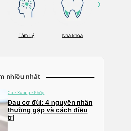
›
Tâm Lý
Nha khoa
Nhãn Khoa
m nhiều nhất
Cơ - Xương - Khớp
Đau cơ đùi: 4 nguyên nhân
thường gặp và cách điều
trị