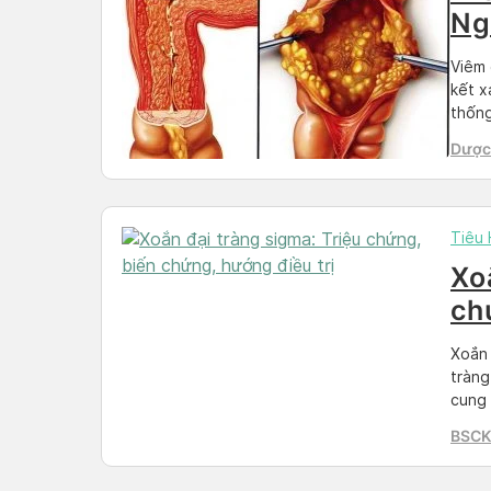
Ng
Viêm 
kết x
thống
diffi
Dược 
này, 
Than
Tiêu
Xo
ch
điề
Xoắn 
tràng
cung 
rằng 
BSCKI
quan 
Phòn
Healt