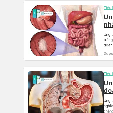
Tiêu
Un
nhâ
Ung t
tràng
đoạn 
hẹp d
Dược 
ung t
Than
Tiêu
Un
đo
Ung t
nghĩa
chẳng