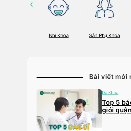
‹
Hô Hấp
Nhi Khoa
Sản Phụ Khoa
Bài viết mới 
Đa Khoa
Top 5 bác
giỏi quận