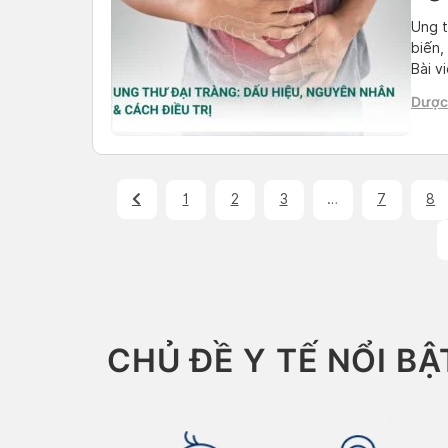
Ung t
biến,
Bài v
tin c
Dược 
biết 
Than
1
2
3
…
7
8
CHỦ ĐỀ Y TẾ NỔI BẬ