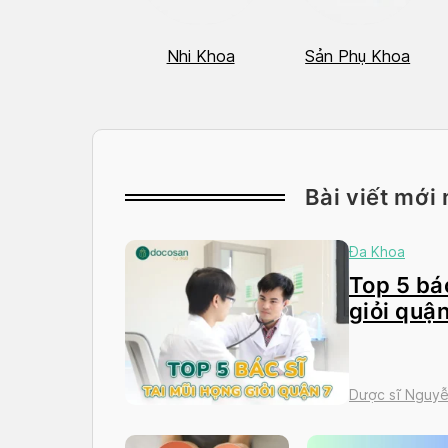
Hô Hấp
Nhi Khoa
Sản Phụ Khoa
Bài viết mới 
Đa Khoa
Top 5 bác
giỏi quận
Dược sĩ Nguyễ