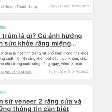
này, Doctor có sẵn sẽ giải thích rõ tủy răng là gì, quy
 sĩ Huỳnh Thanh Sang
Ngày cập nhật:
05/10/2023
, cách lấy tủy […]
khoa
i trùm là gì? Có ảnh hưởng
n sức khỏe răng miệng
ông?
lợi trùm là một tình trạng rất phổ biến trong nha khoa
ờng xuất hiện khi răng khôn bắt đầu mọc. Không chỉ
hó chịu trong cuộc sống hàng ngày, viêm lợi trùm
ó thể gây ra những biến chứng nguy hiểm cho sức
sĩ Nguyễn Thị Diệu
Ngày cập nhật:
04/10/2023
 Vì vậy, việc nhận biết và […]
khoa
n sứ veneer 2 răng cửa và
ững thông tin cần biết