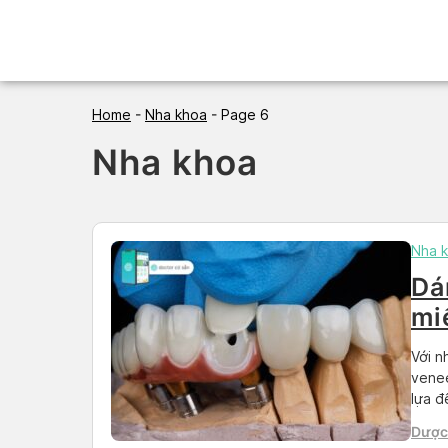
Skip
to
content
Home
-
Nha khoa
-
Page 6
Nha khoa
Nha 
Dá
mi
hi
Với n
venee
lựa đ
Tuy n
Dược
bệnh 