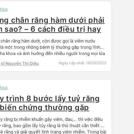
khoa
ng chân răng hàm dưới phải
m sao? – 6 cách điều trị hay
chân răng hàm dưới, còn được gọi là viêm nướu
 là một trong những bệnh lý thường gặp trong lĩnh
ha khoa và ảnh hưởng đến nhiều người trong mọi lứa
 Khi mô nướu bị sưng và đau, việc ăn uống và vệ sinh
sĩ Nguyễn Thị Diệu
Ngày cập nhật:
18/09/2023
miệng trở nên khó khăn. Điều […]
khoa
y trình 8 bước lấy tuỷ răng
 biến chứng thường gặp
ủy răng bị nhiễm khuẩn gây viêm, đau,… thì việc điều
ủy răng, bao gồm lấy tủy răng là thủ thuật cần thiết để
ệ răng và giải quyết tình trạng viêm nhiễm. Trong bài