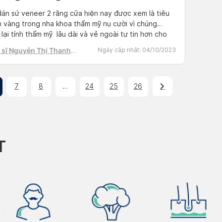
án sứ veneer 2 răng cửa hiện nay được xem là tiêu
 vàng trong nha khoa thẩm mỹ nụ cười vì chúng
lại tính thẩm mỹ lâu dài và vẻ ngoài tự tin hơn cho
gười. Vậy dán veneer 2 răng cửa giá bao nhiêu, quy
 sĩ Nguyễn Thị Thanh
Ngày cập nhật:
04/10/2023
 dán sứ veneer có […]
7
8
…
24
25
26
T