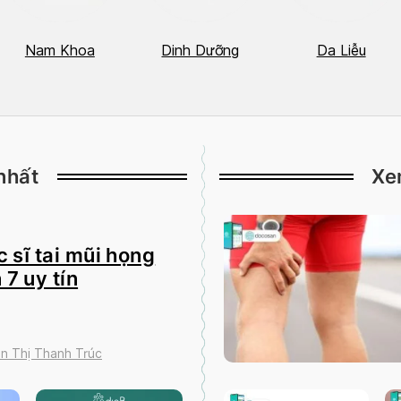
Nam Khoa
Dinh Dưỡng
Da Liễu
nhất
Xe
 sĩ tai mũi họng
 7 uy tín
n Thị Thanh Trúc