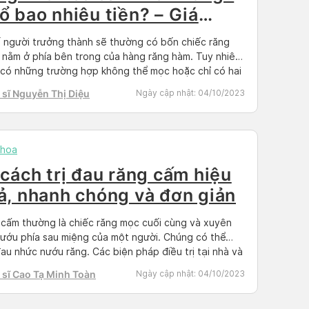
ổ bao nhiêu tiền? – Giá
23
 người trưởng thành sẽ thường có bốn chiếc răng
 nằm ở phía bên trong của hàng răng hàm. Tuy nhiên,
có những trường hợp không thể mọc hoặc chỉ có hai
 mọc lên. Khi đó, có thể mọc không đúng vị trí, gây ra
sĩ Nguyễn Thị Diệu
Ngày cập nhật:
04/10/2023
ộng xấu không lường trước […]
khoa
 cách trị đau răng cấm hiệu
ả, nhanh chóng và đơn giản
cấm thường là chiếc răng mọc cuối cùng và xuyên
ướu phía sau miệng của một người. Chúng có thể
au nhức nướu răng. Các biện pháp điều trị tại nhà và
 có thể hữu ích, nhưng một người có thể cần phải
sĩ Cao Tạ Minh Toàn
Ngày cập nhật:
04/10/2023
ỏ răng cấm. Cùng Dortor có sẵn […]