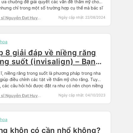
 ưa chuộng để giải quyết các vấn đề thẩm mỹ cho
nhưng chỉ trong một số trường hợp cụ thể mà bác sĩ
hoa sẽ chỉ định có nên thực hiện hay không. Vậy
 sĩ Nguyễn Đạt Huy
Ngày cập nhật:
22/08/2024
 trường hợp nào nên trồng răng […]
h
khoa
p 8 giải đáp về niềng răng
ong suốt (invisalign) – Bạn
 bất ngờ
ĩ, niềng răng trong suốt là phương pháp trong nha
giúp điều chỉnh các tật về thẩm mỹ cho răng. Tuy
, các câu hỏi hỏi được đặt ra như có nên chọn niềng
trong suốt? Hiệu quả cao không? Liệu có an toàn và
 sĩ Nguyễn Đạt Huy
Ngày cập nhật:
04/10/2023
hí đắt đỏ, là những băn […]
h
khoa
ng khôn có cần nhổ không?