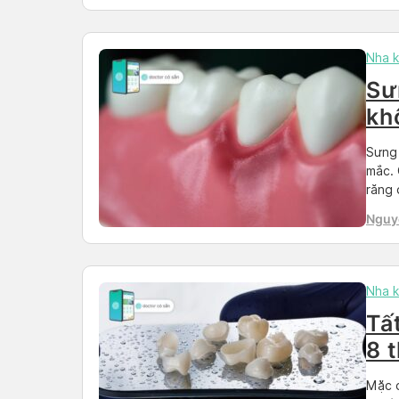
Than
Nha 
Sư
kh
Sưng 
mắc. 
răng 
tìm D
Nguy
bài v
Nha 
Tất
8 
là
Mặc d