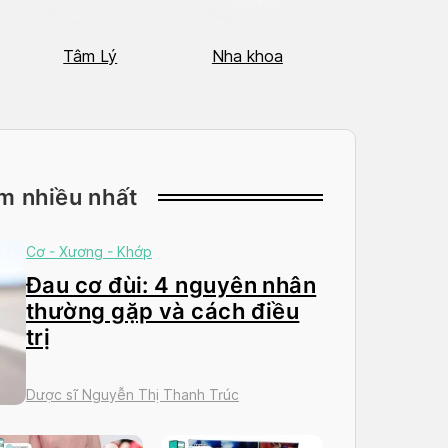
Tâm Lý
Nha khoa
Nhãn Khoa
m nhiều nhất
Cơ - Xương - Khớp
Đau cơ đùi: 4 nguyên nhân
thường gặp và cách điều
trị
Dược sĩ Nguyễn Thị Thanh Trúc