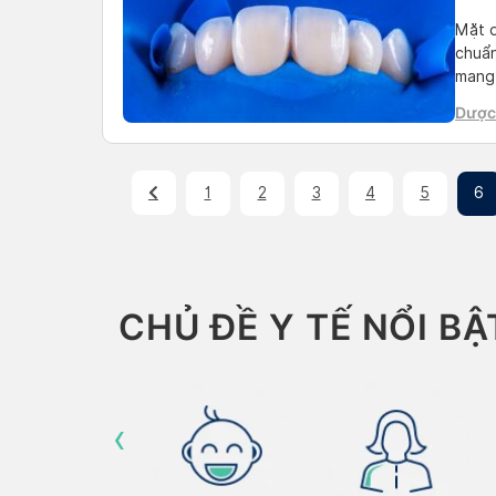
Mặt d
chuẩn
mang 
mọi n
Dược
trình
Trúc
1
2
3
4
5
6
CHỦ ĐỀ Y TẾ NỔI BẬ
‹