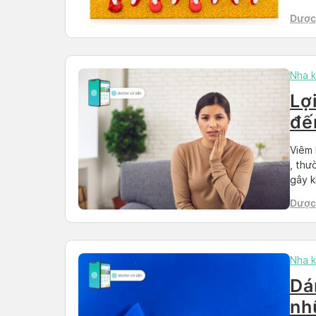
viết 
Dược
trình
Nha 
Lợ
đế
kh
Viêm 
, thư
gây k
còn c
Dược 
khỏe.
Nha 
Dá
nh