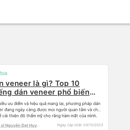
khoa
n veneer là gì? Top 10
ếng dán veneer phổ biến
ện nay
hiều ưu điểm và hiệu quả mang lại, phương pháp dán
r đang ngày càng được mọi người quan tâm và chọn
ể cải thiện độ thẩm mỹ cho răng hàm mặt của mình.
hiên, hiện nay không ít những cơ sở, phòng khám,
 sĩ Nguyễn Đạt Huy
Ngày cập nhật:
04/10/2023
viện nha khoa có thực hiện liệu […]