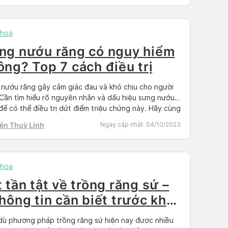
h
khoa
ng nướu răng có nguy hiểm
ông? Top 7 cách điều trị
nướu răng gây cảm giác đau và khó chịu cho người
Cần tìm hiểu rõ nguyên nhân và dấu hiệu sưng nướu
để có thể điều trị dứt điểm triệu chứng này. Hãy cùng
octor có sẵn tìm hiểu chi tiết về sưng nướu răng qua
ễn Thuỳ Linh
Ngày cập nhật:
04/10/2023
iết sau đây. Sưng […]
khoa
 tần tật về trồng răng sứ –
thông tin cần biết trước khi
m
ù phương pháp trồng răng sứ hiện nay được nhiều