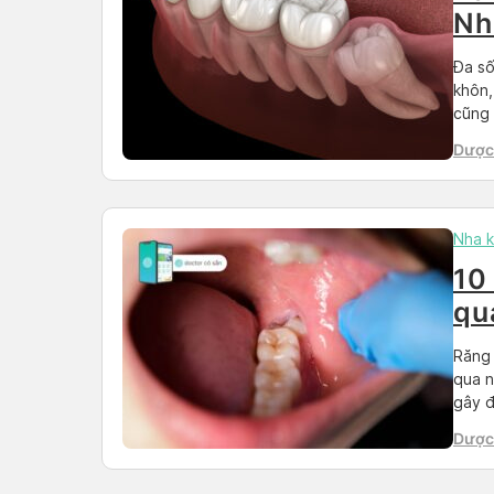
Nh
20
Đa số
khôn,
cũng 
chiếc
Dược 
tác đ
Nha 
10
qu
Răng 
qua n
gây đ
thuốc
Dược 
nhổ b