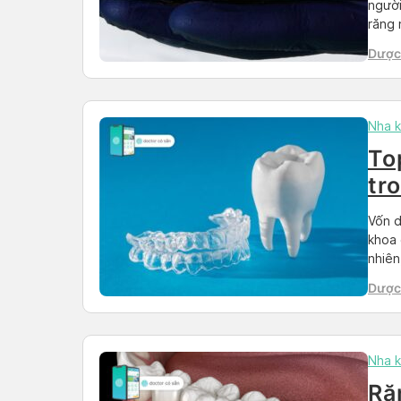
người
răng 
nha k
Dược
những
Than
Nha 
To
tr
sẽ
Vốn d
khoa 
nhiên
răng 
Dược
chi p
Than
Nha 
Ră