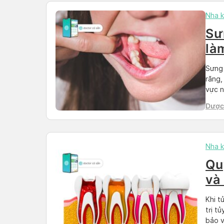
Nha 
Sư
là
Sưng 
răng,
vực n
tuổi.
Dược 
răng 
Nha 
Qu
và
Khi t
trị t
bảo v