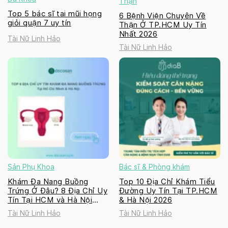
Thận
Top 5 bác sĩ tai mũi họng
6 Bệnh Viện Chuyên Về
giỏi quận 7 uy tín
Thận Ở TP.HCM Uy Tín
Nhất 2026
Tài Nữ Linh Hảo
Tài Nữ Linh Hảo
Sản Phụ Khoa
Bác sĩ & Phòng khám
Khám Đa Nang Buồng
Top 10 Địa Chỉ Khám Tiểu
Trứng Ở Đâu? 8 Địa Chỉ Uy
Đường Uy Tín Tại TP.HCM
Tín Tại HCM và Hà Nội
& Hà Nội 2026
2026
Tài Nữ Linh Hảo
Tài Nữ Linh Hảo