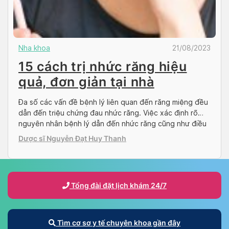
Nha khoa
21/08/2023
15 cách trị nhức răng hiệu
quả, đơn giản tại nhà
Đa số các vấn đề bệnh lý liên quan đến răng miệng đều
dẫn đến triệu chứng đau nhức răng. Việc xác định rõ
nguyên nhân bệnh lý dẫn đến nhức răng cũng như điều
trị kịp thời không những giúp thuyên giảm tình trạng
Dược sĩ Nguyễn Đạt Huy Thanh
răng đau nhức mà còn phòng ngừa tái diễn triệu […]
Tổng đài đặt lịch khám 24/7
Tìm cơ sơ y tế chuyên khoa gần đây