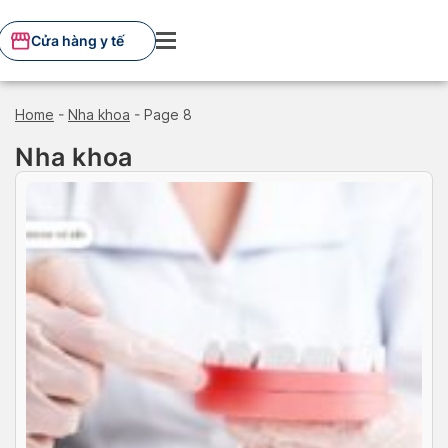
Skip
to
Cửa hàng y tế
content
Home
-
Nha khoa
-
Page 8
Nha khoa