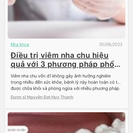
Nha khoa
30/08/2023
Điều trị viêm nha chu hiệu
quả với 3 phương pháp phổ
biến
Viêm nha chu vốn dĩ không gây ảnh hưởng nghiêm
trọng nhiều đến sức khỏe, bệnh lý này hoàn toàn có thể
được chữa khỏi và phòng ngừa với nhiều phương pháp
khác nhau. Tuy nhiên, viêm nha chu diễn tiến rất thầm
Dược sĩ Nguyễn Đạt Huy Thanh
lặng nên rất dễ bị bỏ qua, khi phát hiện trễ thì […]