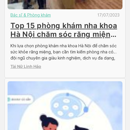
Bác sĩ & Phòng khám
17/07/2023
Top 15 phòng khám nha khoa
Hà Nội chăm sóc răng miệng
tốt
Khi lựa chọn phòng khám nha khoa Hà Nội để chăm sóc
sức khỏe răng miệng, bạn cần tìm kiếm phòng nha có
đội ngũ chuyên gia giàu kinh nghiệm, dịch vụ đa dạng,
cơ sở và trang thiết bị hiện đại, cùng với tinh thần phục
Tài Nữ Linh Hảo
vụ nhiệt tình và chu đáo. Hiện nay, […]