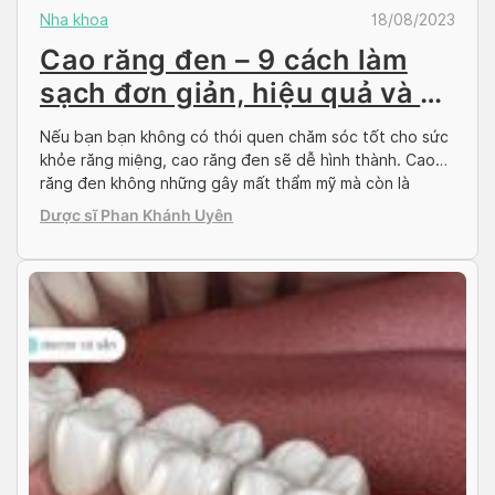
Nha khoa
18/08/2023
Cao răng đen – 9 cách làm
sạch đơn giản, hiệu quả và an
toàn
Nếu bạn bạn không có thói quen chăm sóc tốt cho sức
khỏe răng miệng, cao răng đen sẽ dễ hình thành. Cao
răng đen không những gây mất thẩm mỹ mà còn là
nguyên nhân gây ra nhiều bệnh về răng miệng khác.
Dược sĩ Phan Khánh Uyên
Phát hiện và loại bỏ chúng kịp thời giúp bạn giữ […]