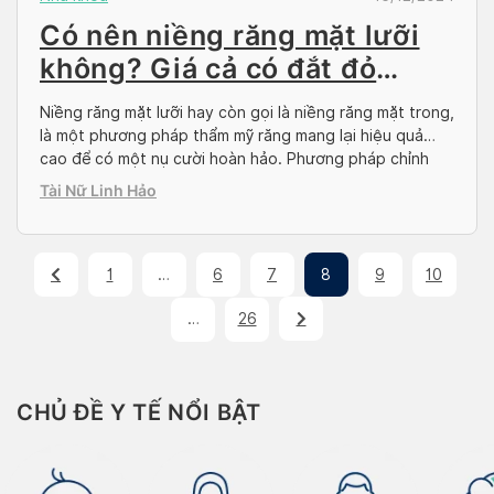
Có nên niềng răng mặt lưỡi
không? Giá cả có đắt đỏ
không?
Niềng răng mặt lưỡi hay còn gọi là niềng răng mặt trong,
là một phương pháp thẩm mỹ răng mang lại hiệu quả
cao để có một nụ cười hoàn hảo. Phương pháp chỉnh
nha này đem lại nhiều lợi ích vượt trội trong việc cải
Tài Nữ Linh Hảo
thiện nụ cười mà không làm ảnh hưởng đến […]
1
…
6
7
8
9
10
…
26
CHỦ ĐỀ Y TẾ NỔI BẬT