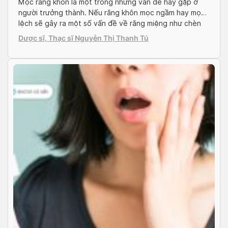
Mọc răng khôn là một trong những vấn đề hay gặp ở
người trưởng thành. Nếu răng khôn mọc ngầm hay mọc
lệch sẽ gây ra một số vấn đề về răng miệng như chèn
ép các răng bên cạnh, sưng tấy, nhiễm trùng hay mắc
Dược sĩ, Thạc sĩ Nguyễn Thị Thanh Tú
các bệnh về răng miệng như sưng nướu, viêm […]