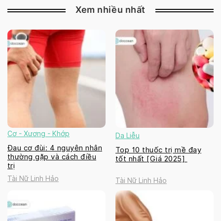
Xem nhiều nhất
Cơ - Xương - Khớp
Da Liễu
Đau cơ đùi: 4 nguyên nhân
Top 10 thuốc trị mề đay
thường gặp và cách điều
tốt nhất [Giá 2025]
trị
Tài Nữ Linh Hảo
Tài Nữ Linh Hảo